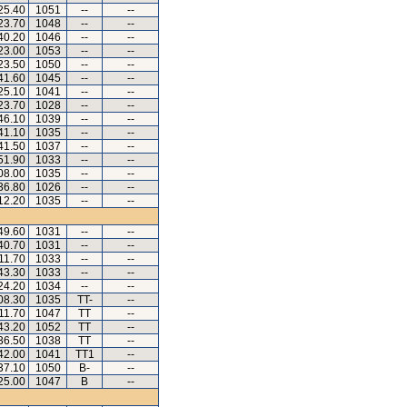
25.40
1051
--
--
23.70
1048
--
--
40.20
1046
--
--
23.00
1053
--
--
23.50
1050
--
--
41.60
1045
--
--
25.10
1041
--
--
23.70
1028
--
--
46.10
1039
--
--
41.10
1035
--
--
41.50
1037
--
--
51.90
1033
--
--
08.00
1035
--
--
36.80
1026
--
--
12.20
1035
--
--
49.60
1031
--
--
40.70
1031
--
--
11.70
1033
--
--
43.30
1033
--
--
24.20
1034
--
--
08.30
1035
TT-
--
11.70
1047
TT
--
43.20
1052
TT
--
36.50
1038
TT
--
42.00
1041
TT1
--
37.10
1050
B-
--
25.00
1047
B
--