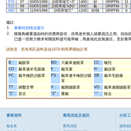
574
07
30/05/1998
沙田草地"C+3"
1400
好
GRIFFIN
11
510
08
03/05/1998
沙田草地"A(N)"
1000
黏
GRIFFIN
5
460
05
11/04/1998
沙田草地"C"
1200
好/快
GRIFFIN
6
備註:
1.
賽事特別情況索引
2.
模擬鳥瞰重溫由特約供應商提供，供馬迷作個人娛樂資訊之用。但由
已盡一切努力務求有關資料盡可能準確，馬會就此並無責任。至於賽馬
請留意 : 所有馬匹資料是由1979-80馬季開始計算
B :
BO :
CC :
戴眼罩
只戴單邊眼罩
喉托
CO :
E :
H :
戴單邊羊毛面箍
戴耳塞
戴頭罩
PC :
PS :
SB :
戴半掩防沙眼罩
戴單邊半掩防沙眼
戴羊毛額箍
罩
TT :
V :
VO :
綁繫舌帶
戴開縫眼罩
戴單邊開縫眼罩
"1" :
"2" :
"-" :
首次
重戴
除去
賽事資料
賽馬消息及資訊
分析工
報名表
賽馬消息
速勢能