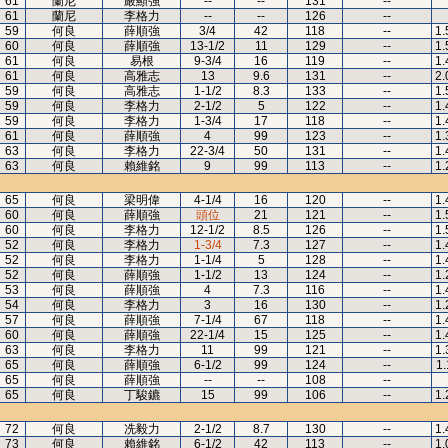
61
蘭尼
嚴顯強
--
--
131
--
61
蘭尼
李格力
--
--
126
--
59
何良
薛順強
3/4
42
118
--
1.
60
何良
薛順強
13-1/2
11
129
--
1.
61
何良
易根
9-3/4
16
119
--
1.
61
何良
高雅志
13
9.6
131
--
2.
59
何良
高雅志
1-1/2
8.3
133
--
1.
59
何良
李格力
2-1/2
5
122
--
1.
59
何良
李格力
1-3/4
17
118
--
1.
61
何良
薛順強
4
99
123
--
1.
63
何良
李格力
22-3/4
50
131
--
1.
63
何良
賴維銘
9
99
113
--
1.
65
何良
梁明偉
4-1/4
16
120
--
1.
60
何良
薛順強
頭位
21
121
--
1.
60
何良
李格力
12-1/2
8.5
126
--
1.
52
何良
李格力
1-3/4
7.3
127
--
1.
52
何良
李格力
1-1/4
5
128
--
1.
52
何良
薛順強
1-1/2
13
124
--
1.
53
何良
薛順強
4
7.3
116
--
1.
54
何良
李格力
3
16
130
--
1.
57
何良
薛順強
7-1/4
67
118
--
1.
60
何良
薛順強
22-1/4
15
125
--
1.
63
何良
李格力
11
99
121
--
1.
65
何良
薛順強
6-1/2
99
124
--
1.
65
何良
薛順強
--
--
108
--
65
何良
丁駿鑣
15
99
106
--
1.
72
何良
冼毅力
2-1/2
8.7
130
--
1.
73
何良
賴維銘
6-1/2
42
113
--
1.