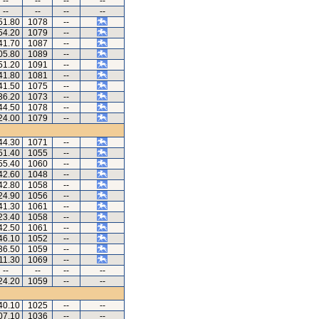
--
--
--
--
--
--
--
--
51.80
1078
--
54.20
1079
--
41.70
1087
--
05.80
1089
--
51.20
1091
--
41.80
1081
--
41.50
1075
--
36.20
1073
--
44.50
1078
--
24.00
1079
--
44.30
1071
--
51.40
1055
--
55.40
1060
--
42.60
1048
--
42.80
1058
--
24.90
1056
--
41.30
1061
--
23.40
1058
--
42.50
1061
--
46.10
1052
--
36.50
1059
--
11.30
1069
--
--
--
--
--
24.20
1059
--
--
40.10
1025
--
--
07.10
1036
--
--