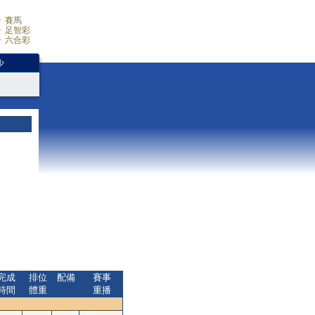
賽馬
足智彩
六合彩
少
完成
排位
配備
賽事
時間
體重
重播