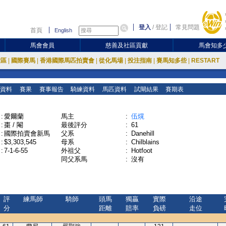
登入
/
登記
常見問題
首頁
English
馬會會員
慈善及社區貢獻
馬會知多
放區
|
國際賽馬
|
香港國際馬匹拍賣會
|
從化馬場
|
投注指南
|
賽馬知多些
|
RESTART
資料
賽果
賽事報告
騎練資料
馬匹資料
試閘結果
賽期表
:
愛爾蘭
馬主
:
伍熀
:
棗 / 閹
最後評分
:
61
:
國際拍賣會新馬
父系
:
Danehill
:
$3,303,545
母系
:
Chilblains
:
7-1-6-55
外祖父
:
Hotfoot
同父系馬
:
沒有
評
練馬師
騎師
頭馬
獨贏
實際
沿途
分
距離
賠率
負磅
走位