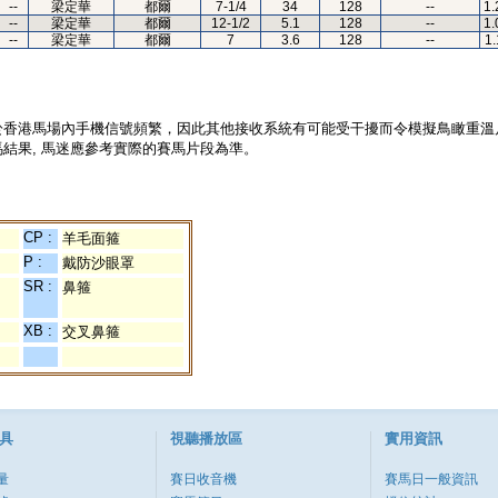
--
梁定華
都爾
7-1/4
34
128
--
1.
--
梁定華
都爾
12-1/2
5.1
128
--
1.
--
梁定華
都爾
7
3.6
128
--
1.
於香港馬場內手機信號頻繁，因此其他接收系統有可能受干擾而令模擬鳥瞰重溫
結果, 馬迷應參考實際的賽馬片段為準。
CP :
羊毛面箍
P :
戴防沙眼罩
SR :
鼻箍
XB :
交叉鼻箍
具
視聽播放區
實用資訊
量
賽日收音機
賽馬日一般資訊