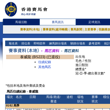
馬場活動
賽馬資訊
足球資訊
賽事資料(本地)
|
賽事資料(越洋轉播)
|
賽馬新聞
|
主要賽事
|
視聽播
報名表
排位表
即時賠率
練馬師分場表
騎師分場表
參考資料
統計
泰威龍 (BS223) (已退役)
出生地
毛色 / 性別
往績紀錄
進口類別
其他馬匹
總獎金*
冠-亞-季-總出賽次數*
*包括本地及海外賽績及獎金
馬匹往績紀錄 - 泰威龍
場次
名次
日期
馬場/跑道/
途程
場地
賽事
檔位
賽道
狀況
班次
01/02
馬季