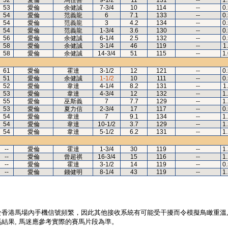
52
愛倫
馬佳善
9-1/2
11
131
--
1
53
愛倫
余健誠
7-3/4
10
114
--
0
54
愛倫
范義龍
6
7.1
133
--
0
54
愛倫
范義龍
3
4.2
134
--
0
54
愛倫
范義龍
1-3/4
3.6
130
--
0
56
愛倫
余健誠
6-1/4
2.5
132
--
0
58
愛倫
余健誠
3-1/4
46
119
--
1
58
愛倫
余健誠
14-3/4
51
115
--
1
61
愛倫
霍達
3-1/2
12
121
--
0
51
愛倫
余健誠
1-1/2
10
111
--
0
52
愛倫
韋達
4-1/4
8.2
131
--
1
53
愛倫
韋達
4-3/4
12
132
--
1
55
愛倫
巫斯義
7
7.7
129
--
1
53
愛倫
夏力信
2-3/4
17
117
--
0
54
愛倫
韋達
7
9.1
134
--
1
54
愛倫
韋達
10-1/2
3.7
129
--
1
54
愛倫
韋達
5-1/2
6.2
131
--
1
--
愛倫
霍達
1-3/4
30
119
--
1
--
愛倫
曾超祺
16-3/4
15
116
--
1
--
愛倫
霍達
3-1/2
14
119
--
0
--
愛倫
錢健明
8-1/4
43
119
--
1
於香港馬場內手機信號頻繁，因此其他接收系統有可能受干擾而令模擬鳥瞰重溫
結果, 馬迷應參考實際的賽馬片段為準。