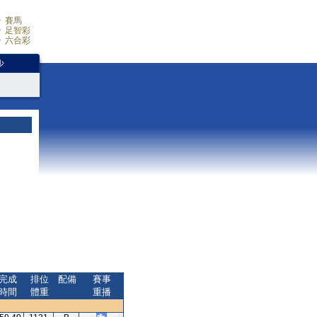
賽馬
足智彩
六合彩
少
完成
排位
配備
賽事
時間
體重
重播