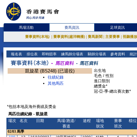
馬場活動
賽馬資訊
足球資訊
賽事資料(本地)
|
賽事資料(越洋轉播)
|
賽馬新聞
|
主要賽事
|
視聽播
報名表
排位表
即時賠率
練馬師分場表
騎師分場表
參考資料
統計
凱旋星 (BS248) (已退役)
出生地
毛色 / 性別
往績紀錄
進口類別
其他馬匹
總獎金*
冠-亞-季-總出賽次數*
*包括本地及海外賽績及獎金
馬匹往績紀錄 - 凱旋星
場次
名次
日期
馬場/跑道/
途程
場地
賽事
檔位
賽道
狀況
班次
02/03
馬季