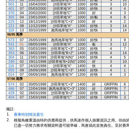
533
08
03/05/2000
跑馬地草地"A"
1200
好/黏
4
10
501
11
16/04/2000
沙田草地"A"
1000
好/快
3
10
401
07
05/03/2000
沙田草地"A"
1000
好/快
4
4
370
04
20/02/2000
沙田草地"C"
1000
好
4
3
305
04
23/01/2000
沙田草地"A"
1000
好/黏
4
8
225
12
18/12/1999
沙田草地"C+3"
1000
好
4
2
221
08
12/12/1999
沙田草地"A"
1200
好/快
3
14
119
13
30/10/1999
跑馬地草地"A"
1000
好/快
3
14
98/99
馬季
573
07
26/05/1999
跑馬地草地"B"
1000
好/快
3
9
531
01
08/05/1999
沙田草地"A"
1000
黏
3
12
383
05
03/03/1999
沙田草地"C+3"
1200
好/快
4
7
353
06
18/02/1999
沙田草地"B+2"
1400
好/快
4
14
304
11
23/01/1999
沙田草地"A(N)"
1400
好/快
4
5
190
02
29/11/1998
沙田草地"B+2(N)"
1000
好
3
10
116
07
24/10/1998
沙田草地"A"
1400
快
4
4
055
09
26/09/1998
沙田草地"C+3"
1400
好/快
4
1
014
07
09/09/1998
跑馬地草地"A"
1200
好/快
4
3
97/98
馬季
574
02
30/05/1998
沙田草地"C+3"
1400
好
GRIFFIN
8
486
07
22/04/1998
跑馬地草地"C+3"
1200
好
GRIFFIN
7
429
02
28/03/1998
沙田草地"B+2"
1000
好/快
GRIFFIN
1
404
07
15/03/1998
沙田草地"C"
1200
好/快
GRIFFIN
3
備註:
1.
賽事特別情況索引
2.
模擬鳥瞰重溫由特約供應商提供，供馬迷作個人娛樂資訊之用。但由
已盡一切努力務求有關資料盡可能準確，馬會就此並無責任。至於賽馬