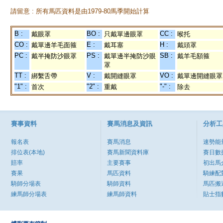
請留意 : 所有馬匹資料是由1979-80馬季開始計算
B :
BO :
CC :
戴眼罩
只戴單邊眼罩
喉托
CO :
E :
H :
戴單邊羊毛面箍
戴耳塞
戴頭罩
PC :
PS :
SB :
戴半掩防沙眼罩
戴單邊半掩防沙眼
戴羊毛額箍
罩
TT :
V :
VO :
綁繫舌帶
戴開縫眼罩
戴單邊開縫眼罩
"1" :
"2" :
"-" :
首次
重戴
除去
賽事資料
賽馬消息及資訊
分析工
報名表
賽馬消息
速勢能
排位表(本地)
賽馬新聞資料庫
賽日數
賠率
主要賽事
初出馬
賽果
馬匹資料
騎練配
騎師分場表
騎師資料
馬匹搬
練馬師分場表
練馬師資料
貼士指