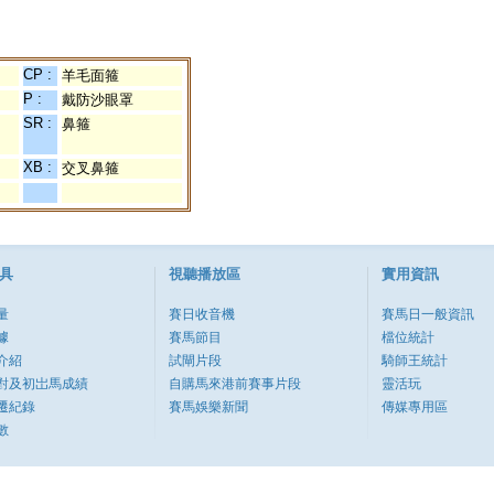
CP :
羊毛面箍
P :
戴防沙眼罩
SR :
鼻箍
XB :
交叉鼻箍
具
視聽播放區
實用資訊
量
賽日收音機
賽馬日一般資訊
據
賽馬節目
檔位統計
介紹
試閘片段
騎師王統計
對及初岀馬成績
自購馬來港前賽事片段
靈活玩
遷紀錄
賽馬娛樂新聞
傳媒專用區
數