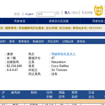
登入
/
登記
常見問題
首頁
English
馬會會員
慈善及社區貢獻
馬會知多
放區
|
國際賽馬
|
香港國際馬匹拍賣會
|
從化馬場
|
投注指南
|
賽馬知多些
|
RESTART
資料
賽果
賽事報告
騎練資料
馬匹資料
試閘結果
賽期表
:
澳洲
馬主
:
周啟和先生及夫人
:
灰 / 閹
最後評分
:
47
:
自購新馬
父系
:
Naturalism
:
$2,234,848
母系
:
Coco Raffles
:
4-4-4-47
外祖父
:
Sir Tristram
同父系馬
:
沒有
評
練馬師
騎師
頭馬
獨贏
實際
沿途
分
距離
賠率
負磅
走位