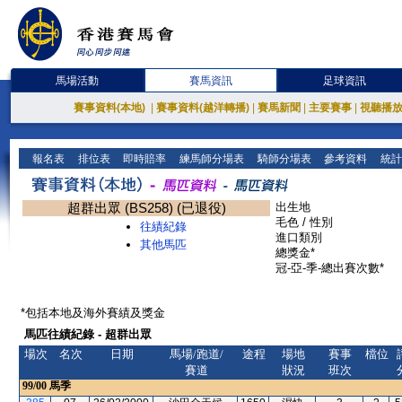
馬場活動
賽馬資訊
足球資訊
賽事資料(本地)
|
賽事資料(越洋轉播)
|
賽馬新聞
|
主要賽事
|
視聽播
報名表
排位表
即時賠率
練馬師分場表
騎師分場表
參考資料
統計
超群出眾 (BS258) (已退役)
出生地
毛色 / 性別
往績紀錄
進口類別
其他馬匹
總獎金*
冠-亞-季-總出賽次數*
*包括本地及海外賽績及獎金
馬匹往績紀錄 - 超群出眾
場次
名次
日期
馬場/跑道/
途程
場地
賽事
檔位
賽道
狀況
班次
99/00
馬季