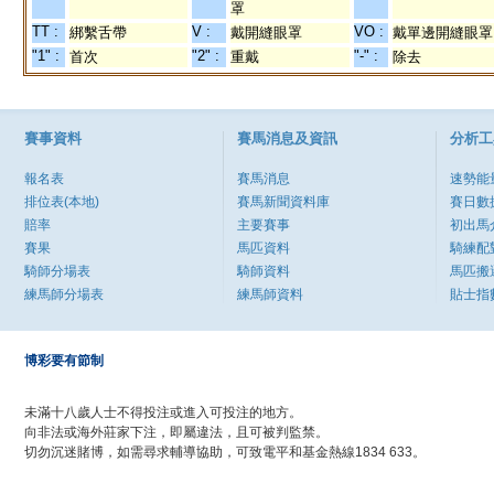
罩
TT :
V :
VO :
綁繫舌帶
戴開縫眼罩
戴單邊開縫眼罩
"1" :
"2" :
"-" :
首次
重戴
除去
賽事資料
賽馬消息及資訊
分析工
報名表
賽馬消息
速勢能
排位表(本地)
賽馬新聞資料庫
賽日數
賠率
主要賽事
初出馬
賽果
馬匹資料
騎練配
騎師分場表
騎師資料
馬匹搬
練馬師分場表
練馬師資料
貼士指
博彩要有節制
未滿十八歲人士不得投注或進入可投注的地方。
向非法或海外莊家下注，即屬違法，且可被判監禁。
切勿沉迷賭博，如需尋求輔導協助，可致電平和基金熱線1834 633。