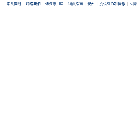
常見問題
|
聯絡我們
|
傳媒專用區
|
網頁指南
|
規例
|
提倡有節制博彩
|
私隱