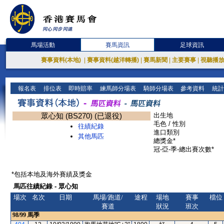
馬場活動
賽馬資訊
足球資訊
賽事資料(本地)
|
賽事資料(越洋轉播)
|
賽馬新聞
|
主要賽事
|
視聽播
報名表
排位表
即時賠率
練馬師分場表
騎師分場表
參考資料
統計
眾心知 (BS270) (已退役)
出生地
毛色 / 性別
往績紀錄
進口類別
其他馬匹
總獎金*
冠-亞-季-總出賽次數*
*包括本地及海外賽績及獎金
馬匹往績紀錄 - 眾心知
場次
名次
日期
馬場/跑道/
途程
場地
賽事
檔位
賽道
狀況
班次
98/99
馬季