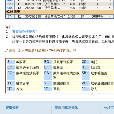
404
12
10/03/1999
跑馬地草地"C+3"
1800
好
4
5
323
11
03/02/1999
沙田草地"C+3"
1400
好/快
4
3
055
13
26/09/1998
沙田草地"C+3"
1400
好/快
4
4
97/98
馬季
574
11
30/05/1998
沙田草地"C+3"
1400
好
GRIFFIN
4
備註:
1.
賽事特別情況索引
2.
模擬鳥瞰重溫由特約供應商提供，供馬迷作個人娛樂資訊之用。但由
已盡一切努力務求有關資料盡可能準確，馬會就此並無責任。至於賽馬
請留意 : 所有馬匹資料是由1979-80馬季開始計算
B :
BO :
CC :
戴眼罩
只戴單邊眼罩
喉托
CO :
E :
H :
戴單邊羊毛面箍
戴耳塞
戴頭罩
PC :
PS :
SB :
戴半掩防沙眼罩
戴單邊半掩防沙眼
戴羊毛額箍
罩
TT :
V :
VO :
綁繫舌帶
戴開縫眼罩
戴單邊開縫眼罩
"1" :
"2" :
"-" :
首次
重戴
除去
賽事資料
賽馬消息及資訊
分析工