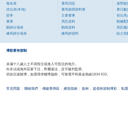
報名表
賽馬消息
速勢能
排位表(本地)
賽馬新聞資料庫
賽日數
賠率
主要賽事
初出馬
賽果
馬匹資料
騎練配
騎師分場表
騎師資料
馬匹搬
練馬師分場表
練馬師資料
貼士指
博彩要有節制
未滿十八歲人士不得投注或進入可投注的地方。
向非法或海外莊家下注，即屬違法，且可被判監禁。
切勿沉迷賭博，如需尋求輔導協助，可致電平和基金熱線1834 633。
常見問題
|
聯絡我們
|
傳媒專用區
|
網頁指南
|
規例
|
提倡有節制博彩
|
私隱