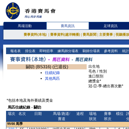
馬場活動
賽馬資訊
足球資訊
賽事資料(本地)
|
賽事資料(越洋轉播)
|
賽馬新聞
|
主要賽事
|
視聽播
報名表
排位表
即時賠率
練馬師分場表
騎師分場表
參考資料
統計
鬭叻 (BS316) (已退役)
出生地
毛色 / 性別
往績紀錄
進口類別
其他馬匹
總獎金*
冠-亞-季-總出賽次數*
*包括本地及海外賽績及獎金
馬匹往績紀錄 - 鬭叻
場次
名次
日期
馬場/跑道/
途程
場地
賽事
檔位
賽道
狀況
班次
99/00
馬季