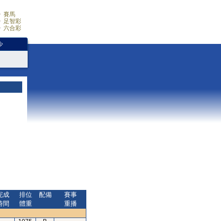
賽馬
足智彩
六合彩
少
完成
排位
配備
賽事
時間
體重
重播