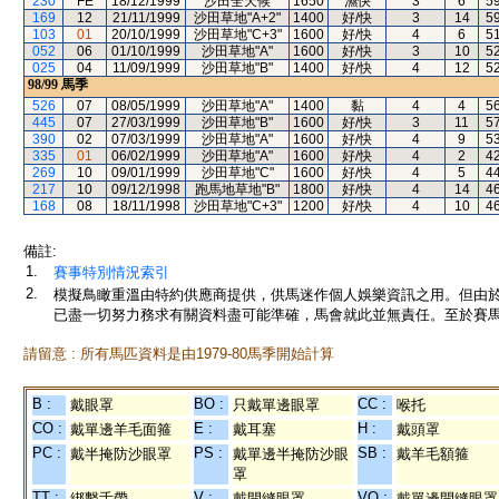
230
FE
18/12/1999
沙田全天候
1650
濕快
3
6
5
169
12
21/11/1999
沙田草地"A+2"
1400
好/快
3
14
5
103
01
20/10/1999
沙田草地"C+3"
1600
好/快
4
6
5
052
06
01/10/1999
沙田草地"A"
1600
好/快
3
10
5
025
04
11/09/1999
沙田草地"B"
1400
好/快
4
12
5
98/99
馬季
526
07
08/05/1999
沙田草地"A"
1400
黏
4
4
5
445
07
27/03/1999
沙田草地"B"
1600
好/快
3
11
5
390
02
07/03/1999
沙田草地"A"
1600
好/快
4
9
5
335
01
06/02/1999
沙田草地"A"
1600
好/快
4
2
4
269
10
09/01/1999
沙田草地"C"
1600
好/快
4
5
4
217
10
09/12/1998
跑馬地草地"B"
1800
好/快
4
14
4
168
08
18/11/1998
沙田草地"C+3"
1200
好/快
4
10
4
備註:
1.
賽事特別情況索引
2.
模擬鳥瞰重溫由特約供應商提供，供馬迷作個人娛樂資訊之用。但由
已盡一切努力務求有關資料盡可能準確，馬會就此並無責任。至於賽馬
請留意 : 所有馬匹資料是由1979-80馬季開始計算
B :
BO :
CC :
戴眼罩
只戴單邊眼罩
喉托
CO :
E :
H :
戴單邊羊毛面箍
戴耳塞
戴頭罩
PC :
PS :
SB :
戴半掩防沙眼罩
戴單邊半掩防沙眼
戴羊毛額箍
罩
TT :
V :
VO :
綁繫舌帶
戴開縫眼罩
戴單邊開縫眼罩