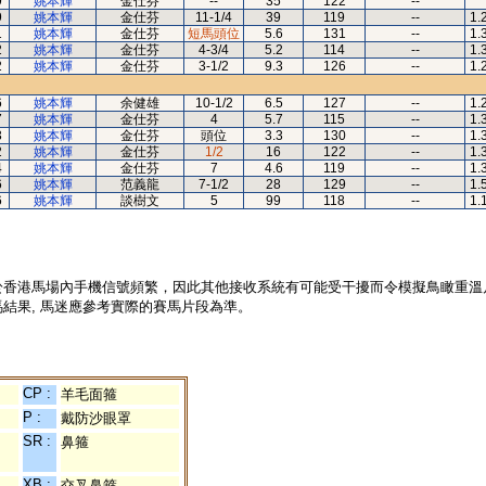
9
姚本輝
金仕芬
--
35
122
--
9
姚本輝
金仕芬
11-1/4
39
119
--
1.
1
姚本輝
金仕芬
短馬頭位
5.6
131
--
1.
2
姚本輝
金仕芬
4-3/4
5.2
114
--
1.
2
姚本輝
金仕芬
3-1/2
9.3
126
--
1.
6
姚本輝
余健雄
10-1/2
6.5
127
--
1.
7
姚本輝
金仕芬
4
5.7
115
--
1.
3
姚本輝
金仕芬
頭位
3.3
130
--
1.
2
姚本輝
金仕芬
1/2
16
122
--
1.
4
姚本輝
金仕芬
7
4.6
119
--
1.
6
姚本輝
范義龍
7-1/2
28
129
--
1.
6
姚本輝
談樹文
5
99
118
--
1.
於香港馬場內手機信號頻繁，因此其他接收系統有可能受干擾而令模擬鳥瞰重溫
結果, 馬迷應參考實際的賽馬片段為準。
CP :
羊毛面箍
P :
戴防沙眼罩
SR :
鼻箍
XB :
交叉鼻箍