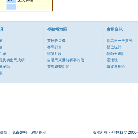
具
視聽播放區
實用資訊
量
賽日收音機
賽馬日一般資訊
據
賽馬節目
檔位統計
介紹
試閘片段
騎師王統計
對及初岀馬成績
自購馬來港前賽事片段
靈活玩
遷紀錄
賽馬娛樂新聞
傳媒專用區
數
條款
|
免責聲明
|
網絡保安
版權所有 不得轉載 © 2000