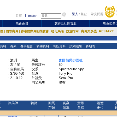
登入
/
登記
常見問題
首頁
English
馬會會員
慈善及社區貢獻
馬會知多
放區
|
國際賽馬
|
香港國際馬匹拍賣會
|
從化馬場
|
投注指南
|
賽馬知多些
|
RESTART
資料
賽果
賽事報告
騎練資料
馬匹資料
試閘結果
賽期表
:
澳洲
馬主
:
鄧國楨與鄧國強
:
灰 / 閹
最後評分
:
59
:
自購新馬
父系
:
Spectacular Spy
:
$799,460
母系
:
Tony Pro
:
2-1-0-12
外祖父
:
Semi-Pro
同父系馬
:
沒有
評
練馬師
騎師
頭馬
獨贏
實際
沿途
分
距離
賠率
負磅
走位