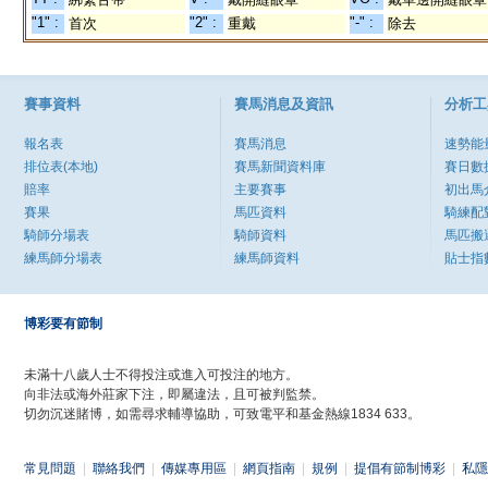
"1" :
"2" :
"-" :
首次
重戴
除去
賽事資料
賽馬消息及資訊
分析工
報名表
賽馬消息
速勢能
排位表(本地)
賽馬新聞資料庫
賽日數
賠率
主要賽事
初出馬
賽果
馬匹資料
騎練配
騎師分場表
騎師資料
馬匹搬
練馬師分場表
練馬師資料
貼士指
博彩要有節制
未滿十八歲人士不得投注或進入可投注的地方。
向非法或海外莊家下注，即屬違法，且可被判監禁。
切勿沉迷賭博，如需尋求輔導協助，可致電平和基金熱線1834 633。
常見問題
|
聯絡我們
|
傳媒專用區
|
網頁指南
|
規例
|
提倡有節制博彩
|
私隱