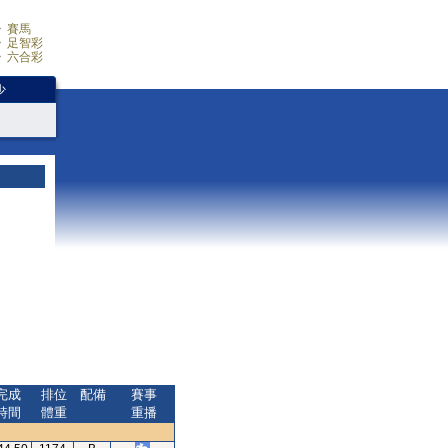
賽馬
足智彩
六合彩
少
完成
排位
配備
賽事
時間
體重
重播