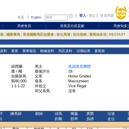
登入
/
登記
常見問題
首頁
English
馬會會員
慈善及社區貢獻
馬會知多
放區
|
國際賽馬
|
香港國際馬匹拍賣會
|
從化馬場
|
投注指南
|
賽馬知多些
|
RESTART
資料
賽果
賽事報告
騎練資料
馬匹資料
試閘結果
賽期表
:
紐西蘭
馬主
:
真誠真意團體
:
棗 / 閹
最後評分
:
18
:
自購新馬
父系
:
Honor Grades
:
$590,000
母系
:
Mavourneen
:
1-1-1-22
外祖父
:
Vice Regal
同父系馬
:
沒有
評
練馬師
騎師
頭馬
獨贏
實際
沿途
分
距離
賠率
負磅
走位