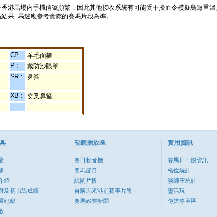
於香港馬場內手機信號頻繁，因此其他接收系統有可能受干擾而令模擬鳥瞰重溫
結果, 馬迷應參考實際的賽馬片段為準。
CP :
羊毛面箍
P :
戴防沙眼罩
SR :
鼻箍
XB :
交叉鼻箍
具
視聽播放區
實用資訊
量
賽日收音機
賽馬日一般資訊
據
賽馬節目
檔位統計
介紹
試閘片段
騎師王統計
對及初岀馬成績
自購馬來港前賽事片段
靈活玩
遷紀錄
賽馬娛樂新聞
傳媒專用區
數