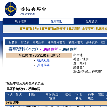
馬場活動
賽馬資訊
足球資訊
賽事資料(本地)
|
賽事資料(越洋轉播)
|
賽馬新聞
|
主要賽事
|
視聽播
報名表
排位表
即時賠率
練馬師分場表
騎師分場表
參考資料
統計
呼風喚雨 (BS318) (已退役)
出生地
毛色 / 性別
往績紀錄
進口類別
其他馬匹
總獎金*
冠-亞-季-總出賽次數*
*包括本地及海外賽績及獎金
馬匹往績紀錄 - 呼風喚雨
場次
名次
日期
馬場/跑道/
途程
場地
賽事
檔位
賽道
狀況
班次
00/01
馬季