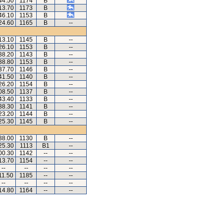
44.50
1174
B
13.70
1173
B
46.10
1153
B
24.60
1165
B
--
13.10
1145
B
--
26.10
1153
B
--
38.20
1143
B
--
38.80
1153
B
--
37.70
1146
B
--
41.50
1140
B
--
26.20
1154
B
--
08.50
1137
B
--
43.40
1133
B
--
38.30
1141
B
--
23.20
1144
B
--
25.30
1145
B
--
38.00
1130
B
--
25.30
1113
B1
--
00.30
1142
--
--
13.70
1154
--
--
--
--
--
--
11.50
1185
--
--
--
--
--
--
14.80
1164
--
--