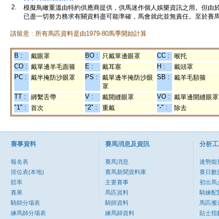
2.
模擬鳥瞰重溫由特約供應商提供，供馬迷作個人娛樂資訊之用。但由
已盡一切努力務求有關資料盡可能準確，馬會就此並無責任。至於賽馬
請留意 : 所有馬匹資料是由1979-80馬季開始計算
B :
BO :
CC :
戴眼罩
只戴單邊眼罩
喉托
CO :
E :
H :
戴單邊羊毛面箍
戴耳塞
戴頭罩
PC :
PS :
SB :
戴半掩防沙眼罩
戴單邊半掩防沙眼
戴羊毛額箍
罩
TT :
V :
VO :
綁繫舌帶
戴開縫眼罩
戴單邊開縫眼罩
"1" :
"2" :
"-" :
首次
重戴
除去
賽事資料
賽馬消息及資訊
分析工
報名表
賽馬消息
速勢能
排位表(本地)
賽馬新聞資料庫
賽日數
賠率
主要賽事
初出馬
賽果
馬匹資料
騎練配
騎師分場表
騎師資料
馬匹搬
練馬師分場表
練馬師資料
貼士指