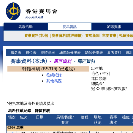
馬場活動
賽馬資訊
足球資訊
賽事資料(本地)
|
賽事資料(越洋轉播)
|
賽馬新聞
|
主要賽事
|
視聽播
報名表
排位表
即時賠率
練馬師分場表
騎師分場表
參考資料
統計
軒轅神駒 (BS319) (已退役)
出生地
毛色 / 性別
往績紀錄
進口類別
其他馬匹
總獎金*
冠-亞-季-總出賽次數*
*包括本地及海外賽績及獎金
馬匹往績紀錄 - 軒轅神駒
場次
名次
日期
馬場/跑道/
途程
場地
賽事
檔位
賽道
狀況
班次
02/03
馬季