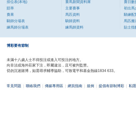
排位表(本地)
賽馬新聞資料庫
賽日數
賠率
主要賽事
初出馬
賽果
馬匹資料
騎練配
騎師分場表
騎師資料
馬匹搬
練馬師分場表
練馬師資料
貼士指
博彩要有節制
未滿十八歲人士不得投注或進入可投注的地方。
向非法或海外莊家下注，即屬違法，且可被判監禁。
切勿沉迷賭博，如需尋求輔導協助，可致電平和基金熱線1834 633。
常見問題
|
聯絡我們
|
傳媒專用區
|
網頁指南
|
規例
|
提倡有節制博彩
|
私隱