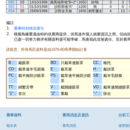
095
03
14/10/1998
跑馬地草地"B+2"
1650
好/快
3
3
062
01
01/10/1998
沙田草地"A"
1200
快
4
6
054
05
26/09/1998
沙田全天候
1650
例常灑水
4
13
備註:
1.
賽事特別情況索引
2.
模擬鳥瞰重溫由特約供應商提供，供馬迷作個人娛樂資訊之用。但由
已盡一切努力務求有關資料盡可能準確，馬會就此並無責任。至於賽馬
請留意 : 所有馬匹資料是由1979-80馬季開始計算
B :
BO :
CC :
戴眼罩
只戴單邊眼罩
喉托
CO :
E :
H :
戴單邊羊毛面箍
戴耳塞
戴頭罩
PC :
PS :
SB :
戴半掩防沙眼罩
戴單邊半掩防沙眼
戴羊毛額箍
罩
TT :
V :
VO :
綁繫舌帶
戴開縫眼罩
戴單邊開縫眼罩
"1" :
"2" :
"-" :
首次
重戴
除去
賽事資料
賽馬消息及資訊
分析工
報名表
賽馬消息
速勢能