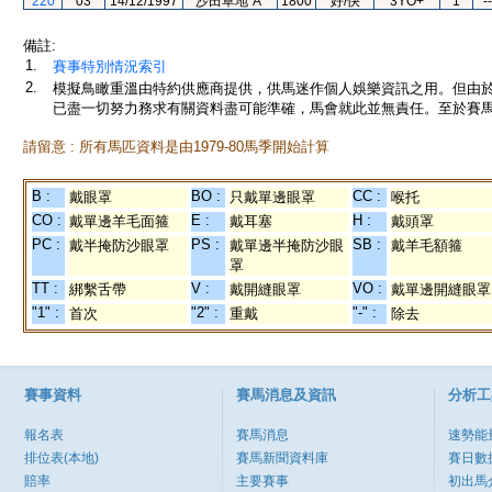
220
03
14/12/1997
沙田草地"A"
1800
好/快
3YO+
1
--
備註:
1.
賽事特別情況索引
2.
模擬鳥瞰重溫由特約供應商提供，供馬迷作個人娛樂資訊之用。但由
已盡一切努力務求有關資料盡可能準確，馬會就此並無責任。至於賽馬
請留意 : 所有馬匹資料是由1979-80馬季開始計算
B :
BO :
CC :
戴眼罩
只戴單邊眼罩
喉托
CO :
E :
H :
戴單邊羊毛面箍
戴耳塞
戴頭罩
PC :
PS :
SB :
戴半掩防沙眼罩
戴單邊半掩防沙眼
戴羊毛額箍
罩
TT :
V :
VO :
綁繫舌帶
戴開縫眼罩
戴單邊開縫眼罩
"1" :
"2" :
"-" :
首次
重戴
除去
賽事資料
賽馬消息及資訊
分析工
報名表
賽馬消息
速勢能
排位表(本地)
賽馬新聞資料庫
賽日數
賠率
主要賽事
初出馬