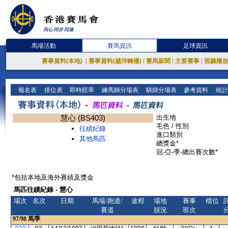
馬場活動
賽馬資訊
足球資訊
賽事資料(本地)
|
賽事資料(越洋轉播)
|
賽馬新聞
|
主要賽事
|
視聽播
報名表
排位表
即時賠率
練馬師分場表
騎師分場表
參考資料
統計
慧心 (BS403)
出生地
毛色 / 性別
往績紀錄
進口類別
其他馬匹
總獎金*
冠-亞-季-總出賽次數*
*包括本地及海外賽績及獎金
馬匹往績紀錄 - 慧心
場次
名次
日期
馬場/跑道/
途程
場地
賽事
檔位
賽道
狀況
班次
97/98
馬季