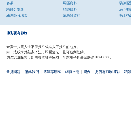
賽果
馬匹資料
騎練配
騎師分場表
騎師資料
馬匹搬
練馬師分場表
練馬師資料
貼士指
博彩要有節制
未滿十八歲人士不得投注或進入可投注的地方。
向非法或海外莊家下注，即屬違法，且可被判監禁。
切勿沉迷賭博，如需尋求輔導協助，可致電平和基金熱線1834 633。
常見問題
|
聯絡我們
|
傳媒專用區
|
網頁指南
|
規例
|
提倡有節制博彩
|
私隱