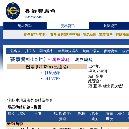
馬場活動
賽馬資訊
足球資訊
賽事資料(本地)
|
賽事資料(越洋轉播)
|
賽馬新聞
|
主要賽事
|
視聽播
報名表
排位表
即時賠率
練馬師分場表
騎師分場表
參考資料
統計
機靈 (BT020) (已退役)
出生地
毛色 / 性別
往績紀錄
進口類別
其他馬匹
總獎金*
冠-亞-季-總出賽次數*
*包括本地及海外賽績及獎金
馬匹往績紀錄 - 機靈
場次
名次
日期
馬場/跑道/
途程
場地
賽事
檔位
賽道
狀況
班次
99/00
馬季