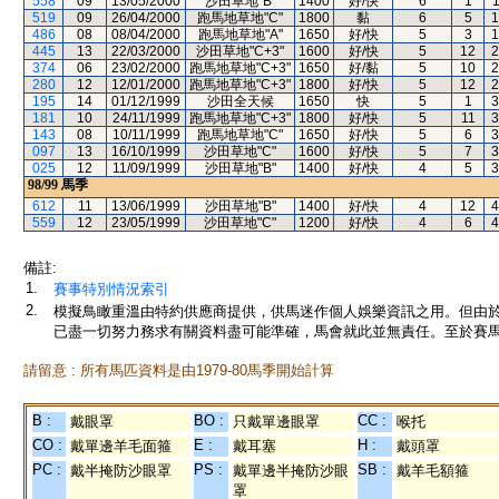
558
09
13/05/2000
沙田草地"B"
1400
好/快
6
1
1
519
09
26/04/2000
跑馬地草地"C"
1800
黏
6
5
1
486
08
08/04/2000
跑馬地草地"A"
1650
好/快
5
3
1
445
13
22/03/2000
沙田草地"C+3"
1600
好/快
5
12
2
374
06
23/02/2000
跑馬地草地"C+3"
1650
好/黏
5
10
2
280
12
12/01/2000
跑馬地草地"C+3"
1800
好/快
5
12
2
195
14
01/12/1999
沙田全天候
1650
快
5
1
3
181
10
24/11/1999
跑馬地草地"C+3"
1800
好/快
5
11
3
143
08
10/11/1999
跑馬地草地"C"
1650
好/快
5
6
3
097
13
16/10/1999
沙田草地"C"
1600
好/快
5
7
3
025
12
11/09/1999
沙田草地"B"
1400
好/快
4
5
3
98/99
馬季
612
11
13/06/1999
沙田草地"B"
1400
好/快
4
12
4
559
12
23/05/1999
沙田草地"C"
1200
好/快
4
6
4
備註:
1.
賽事特別情況索引
2.
模擬鳥瞰重溫由特約供應商提供，供馬迷作個人娛樂資訊之用。但由
已盡一切努力務求有關資料盡可能準確，馬會就此並無責任。至於賽馬
請留意 : 所有馬匹資料是由1979-80馬季開始計算
B :
BO :
CC :
戴眼罩
只戴單邊眼罩
喉托
CO :
E :
H :
戴單邊羊毛面箍
戴耳塞
戴頭罩
PC :
PS :
SB :
戴半掩防沙眼罩
戴單邊半掩防沙眼
戴羊毛額箍
罩