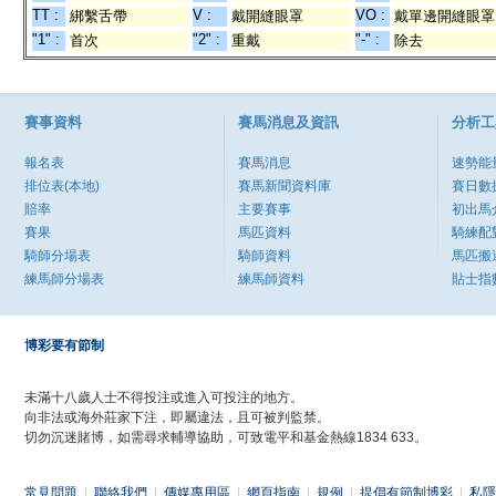
TT :
V :
VO :
綁繫舌帶
戴開縫眼罩
戴單邊開縫眼罩
"1" :
"2" :
"-" :
首次
重戴
除去
賽事資料
賽馬消息及資訊
分析工
報名表
賽馬消息
速勢能
排位表(本地)
賽馬新聞資料庫
賽日數
賠率
主要賽事
初出馬
賽果
馬匹資料
騎練配
騎師分場表
騎師資料
馬匹搬
練馬師分場表
練馬師資料
貼士指
博彩要有節制
未滿十八歲人士不得投注或進入可投注的地方。
向非法或海外莊家下注，即屬違法，且可被判監禁。
切勿沉迷賭博，如需尋求輔導協助，可致電平和基金熱線1834 633。
常見問題
|
聯絡我們
|
傳媒專用區
|
網頁指南
|
規例
|
提倡有節制博彩
|
私隱