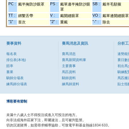
PC :
PS :
SB :
戴半掩防沙眼罩
戴單邊半掩防沙眼
戴羊毛額箍
罩
TT :
V :
VO :
綁繫舌帶
戴開縫眼罩
戴單邊開縫眼罩
"1" :
"2" :
"-" :
首次
重戴
除去
賽事資料
賽馬消息及資訊
分析工
報名表
賽馬消息
速勢能
排位表(本地)
賽馬新聞資料庫
賽日數
賠率
主要賽事
初出馬
賽果
馬匹資料
騎練配
騎師分場表
騎師資料
馬匹搬
練馬師分場表
練馬師資料
貼士指
博彩要有節制
未滿十八歲人士不得投注或進入可投注的地方。
向非法或海外莊家下注，即屬違法，且可被判監禁。
切勿沉迷賭博，如需尋求輔導協助，可致電平和基金熱線1834 633。