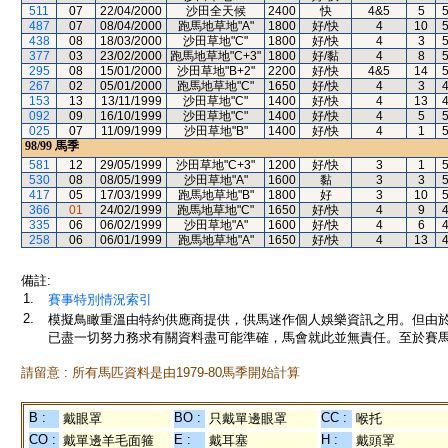
511
07
22/04/2000
沙田全天候
2400
快
4&5
5
487
07
08/04/2000
跑馬地草地"A"
1800
好/快
4
10
438
08
18/03/2000
沙田草地"C"
1800
好/快
4
3
377
03
23/02/2000
跑馬地草地"C+3"
1800
好/黏
4
8
295
08
15/01/2000
沙田草地"B+2"
2200
好/快
4&5
14
267
02
05/01/2000
跑馬地草地"C"
1650
好/快
4
3
153
13
13/11/1999
沙田草地"C"
1400
好/快
4
13
092
09
16/10/1999
沙田草地"C"
1400
好/快
4
5
025
07
11/09/1999
沙田草地"B"
1400
好/快
4
1
98/99
馬季
581
12
29/05/1999
沙田草地"C+3"
1200
好/快
3
1
530
08
08/05/1999
沙田草地"A"
1600
黏
3
3
417
05
17/03/1999
跑馬地草地"B"
1800
好
3
10
366
01
24/02/1999
跑馬地草地"C"
1650
好/快
4
9
335
06
06/02/1999
沙田草地"A"
1600
好/快
4
6
258
06
06/01/1999
跑馬地草地"A"
1650
好/快
4
13
備註:
1.
賽事特別情況索引
2.
模擬鳥瞰重溫由特約供應商提供，供馬迷作個人娛樂資訊之用。但由
已盡一切努力務求有關資料盡可能準確，馬會就此並無責任。至於賽馬
請留意 : 所有馬匹資料是由1979-80馬季開始計算
B :
BO :
CC :
戴眼罩
只戴單邊眼罩
喉托
CO :
E :
H :
戴單邊羊毛面箍
戴耳塞
戴頭罩