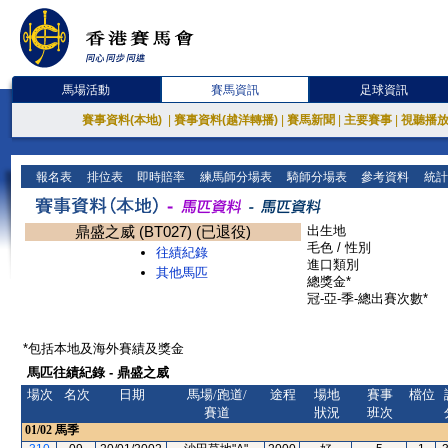
馬場活動
賽馬資訊
足球資訊
賽事資料(本地)
|
賽事資料(越洋轉播)
|
賽馬新聞
|
主要賽事
|
視聽播
報名表
排位表
即時賠率
練馬師分場表
騎師分場表
參考資料
統計
鼎盛之威 (BT027) (已退役)
出生地
毛色 / 性別
往績紀錄
進口類別
其他馬匹
總獎金*
冠-亞-季-總出賽次數*
*包括本地及海外賽績及獎金
馬匹往績紀錄 - 鼎盛之威
場次
名次
日期
馬場/跑道/
途程
場地
賽事
檔位
賽道
狀況
班次
01/02
馬季