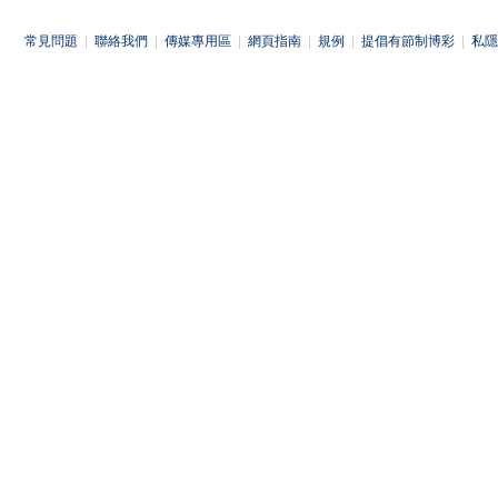
常見問題
|
聯絡我們
|
傳媒專用區
|
網頁指南
|
規例
|
提倡有節制博彩
|
私隱