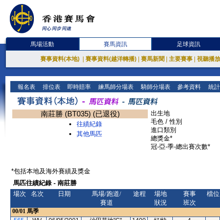
馬場活動
賽馬資訊
足球資訊
賽事資料(本地)
|
賽事資料(越洋轉播)
|
賽馬新聞
|
主要賽事
|
視聽播
報名表
排位表
即時賠率
練馬師分場表
騎師分場表
參考資料
統計
南莊勝 (BT035) (已退役)
出生地
毛色 / 性別
往績紀錄
進口類別
其他馬匹
總獎金*
冠-亞-季-總出賽次數*
*包括本地及海外賽績及獎金
馬匹往績紀錄 - 南莊勝
場次
名次
日期
馬場/跑道/
途程
場地
賽事
檔位
賽道
狀況
班次
00/01
馬季