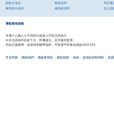
騎師分場表
騎師資料
馬匹搬
練馬師分場表
練馬師資料
貼士指
博彩要有節制
未滿十八歲人士不得投注或進入可投注的地方。
向非法或海外莊家下注，即屬違法，且可被判監禁。
切勿沉迷賭博，如需尋求輔導協助，可致電平和基金熱線1834 633。
常見問題
|
聯絡我們
|
傳媒專用區
|
網頁指南
|
規例
|
提倡有節制博彩
|
私隱