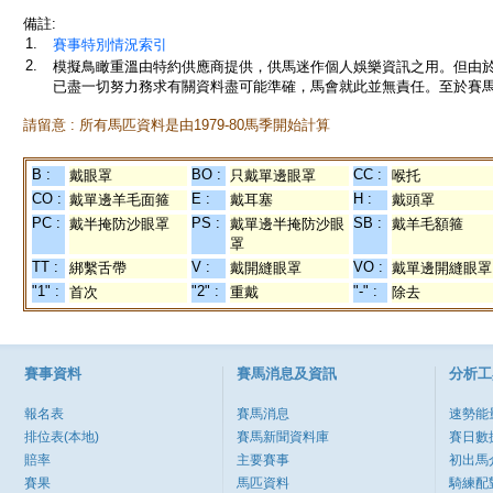
備註:
1.
賽事特別情況索引
2.
模擬鳥瞰重溫由特約供應商提供，供馬迷作個人娛樂資訊之用。但由
已盡一切努力務求有關資料盡可能準確，馬會就此並無責任。至於賽馬
請留意 : 所有馬匹資料是由1979-80馬季開始計算
B :
BO :
CC :
戴眼罩
只戴單邊眼罩
喉托
CO :
E :
H :
戴單邊羊毛面箍
戴耳塞
戴頭罩
PC :
PS :
SB :
戴半掩防沙眼罩
戴單邊半掩防沙眼
戴羊毛額箍
罩
TT :
V :
VO :
綁繫舌帶
戴開縫眼罩
戴單邊開縫眼罩
"1" :
"2" :
"-" :
首次
重戴
除去
賽事資料
賽馬消息及資訊
分析工
報名表
賽馬消息
速勢能
排位表(本地)
賽馬新聞資料庫
賽日數
賠率
主要賽事
初出馬
賽果
馬匹資料
騎練配