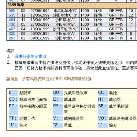
007
07
05/09/1999
沙田草地"A"
1200
好
4
9
98/99
馬季
585
05
02/06/1999
跑馬地草地"C"
1000
好/快
GRIFFIN
10
535
11
12/05/1999
沙田草地"C+3"
1400
好/快
GRIFFIN
12
484
11
18/04/1999
沙田草地"A"
1400
好/快
GRIFFIN
12
436
05
27/03/1999
沙田草地"B"
1000
好/快
GRIFFIN
7
407
04
13/03/1999
沙田草地"B(N)"
1200
好
GRIFFIN
11
330
09
06/02/1999
沙田草地"A"
1200
好/快
GRIFFIN
8
263
02
09/01/1999
沙田草地"C"
1200
好/快
GRIFFIN
4
備註:
1.
賽事特別情況索引
2.
模擬鳥瞰重溫由特約供應商提供，供馬迷作個人娛樂資訊之用。但由
已盡一切努力務求有關資料盡可能準確，馬會就此並無責任。至於賽馬
請留意 : 所有馬匹資料是由1979-80馬季開始計算
B :
BO :
CC :
戴眼罩
只戴單邊眼罩
喉托
CO :
E :
H :
戴單邊羊毛面箍
戴耳塞
戴頭罩
PC :
PS :
SB :
戴半掩防沙眼罩
戴單邊半掩防沙眼
戴羊毛額箍
罩
TT :
V :
VO :
綁繫舌帶
戴開縫眼罩
戴單邊開縫眼罩
"1" :
"2" :
"-" :
首次
重戴
除去