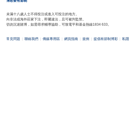
博彩要有節制
未滿十八歲人士不得投注或進入可投注的地方。
向非法或海外莊家下注，即屬違法，且可被判監禁。
切勿沉迷賭博，如需尋求輔導協助，可致電平和基金熱線1834 633。
常見問題
|
聯絡我們
|
傳媒專用區
|
網頁指南
|
規例
|
提倡有節制博彩
|
私隱