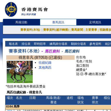
馬場活動
賽馬資訊
足球資訊
賽事資料(本地)
|
賽事資料(越洋轉播)
|
賽馬新聞
|
主要賽事
|
視聽播
報名表
排位表
即時賠率
練馬師分場表
騎師分場表
參考資料
統計
得意非凡 (BT053) (已退役)
出生地
毛色 / 性別
往績紀錄
進口類別
其他馬匹
總獎金*
冠-亞-季-總出賽次數*
*包括本地及海外賽績及獎金
馬匹往績紀錄 - 得意非凡
場次
名次
日期
馬場/跑道/
途程
場地
賽事
檔位
賽道
狀況
班次
03/04
馬季