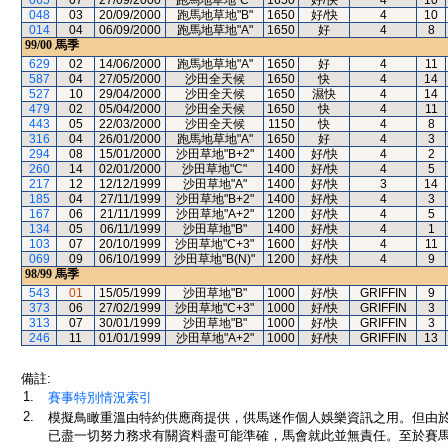
065
07
27/09/2000
跑馬地草地"C"
1650
好/快
4
10
048
03
20/09/2000
跑馬地草地"B"
1650
好/快
4
10
014
04
06/09/2000
跑馬地草地"A"
1650
好
4
8
99/00
馬季
629
02
14/06/2000
跑馬地草地"A"
1650
好
4
11
587
04
27/05/2000
沙田全天候
1650
快
4
14
527
10
29/04/2000
沙田全天候
1650
濕快
4
14
479
02
05/04/2000
沙田全天候
1650
快
4
11
443
05
22/03/2000
沙田全天候
1150
快
4
8
316
04
26/01/2000
跑馬地草地"A"
1650
好
4
3
294
08
15/01/2000
沙田草地"B+2"
1400
好/快
4
2
260
14
02/01/2000
沙田草地"C"
1400
好/快
4
5
217
12
12/12/1999
沙田草地"A"
1400
好/快
3
14
185
04
27/11/1999
沙田草地"B+2"
1400
好/快
4
3
167
06
21/11/1999
沙田草地"A+2"
1200
好/快
4
5
134
05
06/11/1999
沙田草地"B"
1400
好/快
4
1
103
07
20/10/1999
沙田草地"C+3"
1600
好/快
4
11
069
09
06/10/1999
沙田草地"B(N)"
1200
好/快
4
9
98/99
馬季
543
01
15/05/1999
沙田草地"B"
1000
好/快
GRIFFIN
9
373
06
27/02/1999
沙田草地"C+3"
1000
好/快
GRIFFIN
3
313
07
30/01/1999
沙田草地"B"
1000
好/快
GRIFFIN
3
246
11
01/01/1999
沙田草地"A+2"
1000
好/快
GRIFFIN
13
備註:
1.
賽事特別情況索引
2.
模擬鳥瞰重溫由特約供應商提供，供馬迷作個人娛樂資訊之用。但由
已盡一切努力務求有關資料盡可能準確，馬會就此並無責任。至於賽馬