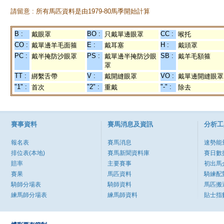
請留意 : 所有馬匹資料是由1979-80馬季開始計算
B :
BO :
CC :
戴眼罩
只戴單邊眼罩
喉托
CO :
E :
H :
戴單邊羊毛面箍
戴耳塞
戴頭罩
PC :
PS :
SB :
戴半掩防沙眼罩
戴單邊半掩防沙眼
戴羊毛額箍
罩
TT :
V :
VO :
綁繫舌帶
戴開縫眼罩
戴單邊開縫眼罩
"1" :
"2" :
"-" :
首次
重戴
除去
賽事資料
賽馬消息及資訊
分析工
報名表
賽馬消息
速勢能
排位表(本地)
賽馬新聞資料庫
賽日數
賠率
主要賽事
初出馬
賽果
馬匹資料
騎練配
騎師分場表
騎師資料
馬匹搬
練馬師分場表
練馬師資料
貼士指