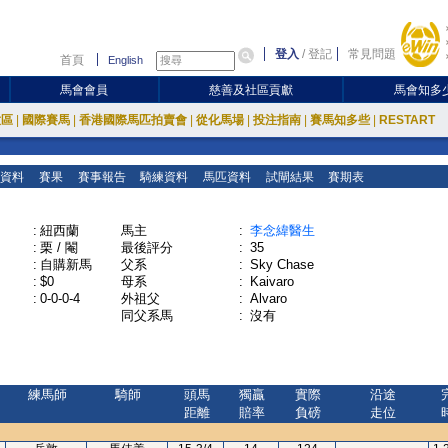
登入
/
登記
常見問題
首頁
English
馬會會員
慈善及社區貢獻
馬會知多
放區
|
國際賽馬
|
香港國際馬匹拍賣會
|
從化馬場
|
投注指南
|
賽馬知多些
|
RESTART
資料
賽果
賽事報告
騎練資料
馬匹資料
試閘結果
賽期表
:
紐西蘭
馬主
:
李念緯醫生
:
栗 / 閹
最後評分
:
35
:
自購新馬
父系
:
Sky Chase
:
$0
母系
:
Kaivaro
:
0-0-0-4
外祖父
:
Alvaro
同父系馬
:
沒有
練馬師
騎師
頭馬
獨贏
實際
沿途
距離
賠率
負磅
走位