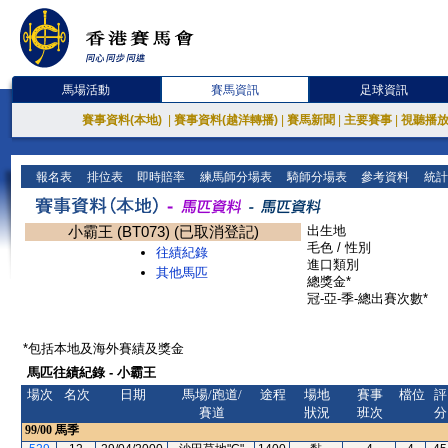
馬場活動
賽馬資訊
足球資訊
賽事資料(本地)
|
賽事資料(越洋轉播)
|
賽馬新聞
|
主要賽事
|
視聽播
報名表
排位表
即時賠率
練馬師分場表
騎師分場表
參考資料
統計
小霸王 (BT073) (已取消登記)
出生地
毛色 / 性別
往績紀錄
進口類別
其他馬匹
總獎金*
冠-亞-季-總出賽次數*
*包括本地及海外賽績及獎金
馬匹往績紀錄 - 小霸王
場次
名次
日期
馬場/跑道/
途程
場地
賽事
檔位
評
賽道
狀況
班次
分
99/00
馬季