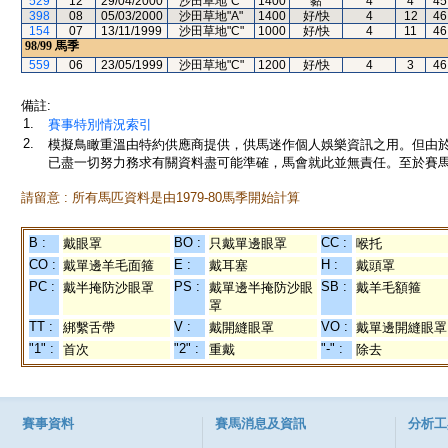
529
12
29/04/2000
沙田草地"C"
1400
黏
4
4
45
398
08
05/03/2000
沙田草地"A"
1400
好/快
4
12
46
154
07
13/11/1999
沙田草地"C"
1000
好/快
4
11
46
98/99
馬季
559
06
23/05/1999
沙田草地"C"
1200
好/快
4
3
46
備註:
1.
賽事特別情況索引
2.
模擬鳥瞰重溫由特約供應商提供，供馬迷作個人娛樂資訊之用。但由
已盡一切努力務求有關資料盡可能準確，馬會就此並無責任。至於賽馬
請留意 : 所有馬匹資料是由1979-80馬季開始計算
B :
BO :
CC :
戴眼罩
只戴單邊眼罩
喉托
CO :
E :
H :
戴單邊羊毛面箍
戴耳塞
戴頭罩
PC :
PS :
SB :
戴半掩防沙眼罩
戴單邊半掩防沙眼
戴羊毛額箍
罩
TT :
V :
VO :
綁繫舌帶
戴開縫眼罩
戴單邊開縫眼罩
"1" :
"2" :
"-" :
首次
重戴
除去
賽事資料
賽馬消息及資訊
分析工