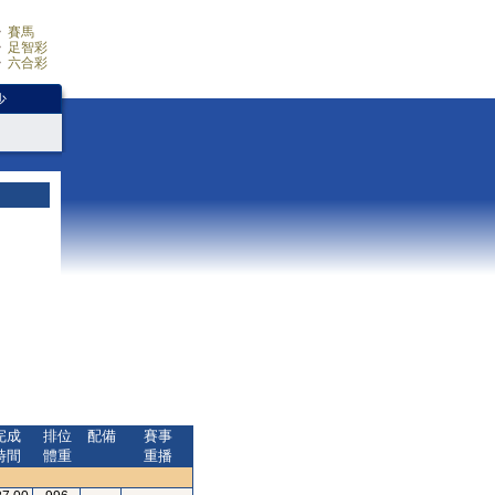
賽馬
足智彩
六合彩
少
完成
排位
配備
賽事
時間
體重
重播