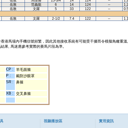
岳敦
馬佳善
15-3/4
14
124
--
1.
岳敦
范義龍
6
14
124
--
1.
岳敦
文羅
5
33
122
--
0.
岳敦
文羅
2-1/2
7.4
122
--
1.
於香港馬場內手機信號頻繁，因此其他接收系統有可能受干擾而令模擬鳥瞰重溫
結果, 馬迷應參考實際的賽馬片段為準。
CP :
羊毛面箍
P :
戴防沙眼罩
SR :
鼻箍
XB :
交叉鼻箍
具
視聽播放區
實用資訊