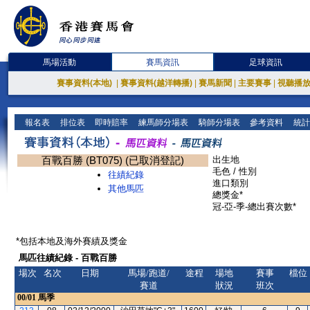
馬場活動
賽馬資訊
足球資訊
賽事資料(本地)
|
賽事資料(越洋轉播)
|
賽馬新聞
|
主要賽事
|
視聽播
報名表
排位表
即時賠率
練馬師分場表
騎師分場表
參考資料
統計
百戰百勝 (BT075) (已取消登記)
出生地
毛色 / 性別
往績紀錄
進口類別
其他馬匹
總獎金*
冠-亞-季-總出賽次數*
*包括本地及海外賽績及獎金
馬匹往績紀錄 - 百戰百勝
場次
名次
日期
馬場/跑道/
途程
場地
賽事
檔位
賽道
狀況
班次
00/01
馬季