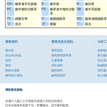
CO :
E :
H :
戴單邊羊毛面箍
戴耳塞
戴頭罩
PC :
PS :
SB :
戴半掩防沙眼罩
戴單邊半掩防沙眼
戴羊毛額箍
罩
TT :
V :
VO :
綁繫舌帶
戴開縫眼罩
戴單邊開縫眼罩
"1" :
"2" :
"-" :
首次
重戴
除去
賽事資料
賽馬消息及資訊
分析工
報名表
賽馬消息
速勢能
排位表(本地)
賽馬新聞資料庫
賽日數
賠率
主要賽事
初出馬
賽果
馬匹資料
騎練配
騎師分場表
騎師資料
馬匹搬
練馬師分場表
練馬師資料
貼士指
博彩要有節制
未滿十八歲人士不得投注或進入可投注的地方。
向非法或海外莊家下注，即屬違法，且可被判監禁。