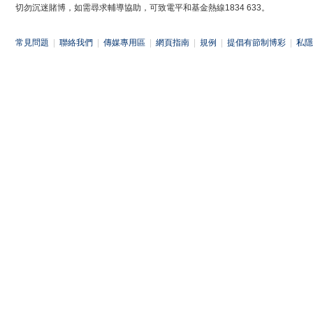
切勿沉迷賭博，如需尋求輔導協助，可致電平和基金熱線1834 633。
常見問題
|
聯絡我們
|
傳媒專用區
|
網頁指南
|
規例
|
提倡有節制博彩
|
私隱