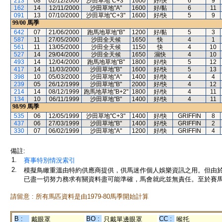
213
08
02/12/2000
沙田草地"C+3"
1600
好/快
6
9
162
14
12/11/2000
沙田草地"A"
1600
好/黏
6
11
091
13
07/10/2000
沙田草地"C+3"
1600
好/快
5
9
99/00
馬季
642
07
21/06/2000
跑馬地草地"B"
1200
好/黏
5
3
587
11
27/05/2000
沙田全天候
1650
快
4
1
561
11
13/05/2000
沙田全天候
1150
快
4
10
527
14
29/04/2000
沙田全天候
1650
濕快
4
10
493
14
12/04/2000
跑馬地草地"B"
1800
好/快
5
12
417
14
11/03/2000
沙田草地"B"
1600
好/快
5
13
398
10
05/03/2000
沙田草地"A"
1400
好/快
4
4
239
05
26/12/1999
沙田草地"B"
2000
好/快
4
12
214
14
08/12/1999
跑馬地草地"B+2"
1800
好/快
4
11
134
10
06/11/1999
沙田草地"B"
1400
好/快
4
11
98/99
馬季
535
06
12/05/1999
沙田草地"C+3"
1400
好/快
GRIFFIN
8
437
06
27/03/1999
沙田草地"B"
1400
好/快
GRIFFIN
2
330
07
06/02/1999
沙田草地"A"
1200
好/快
GRIFFIN
4
備註:
1.
賽事特別情況索引
2.
模擬鳥瞰重溫由特約供應商提供，供馬迷作個人娛樂資訊之用。但由
已盡一切努力務求有關資料盡可能準確，馬會就此並無責任。至於賽馬
請留意 : 所有馬匹資料是由1979-80馬季開始計算
B :
BO :
CC :
戴眼罩
只戴單邊眼罩
喉托