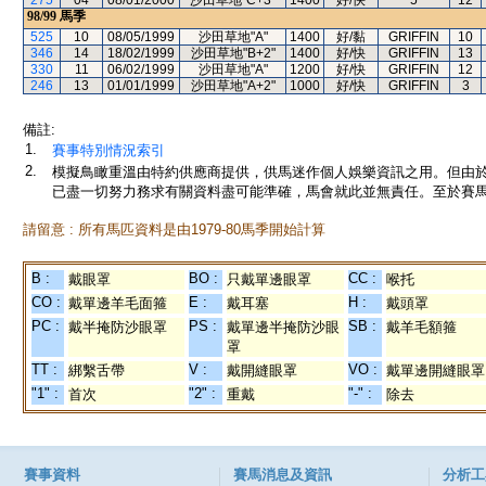
275
04
08/01/2000
沙田草地"C+3"
1400
好/快
5
12
98/99
馬季
525
10
08/05/1999
沙田草地"A"
1400
好/黏
GRIFFIN
10
346
14
18/02/1999
沙田草地"B+2"
1400
好/快
GRIFFIN
13
330
11
06/02/1999
沙田草地"A"
1200
好/快
GRIFFIN
12
246
13
01/01/1999
沙田草地"A+2"
1000
好/快
GRIFFIN
3
備註:
1.
賽事特別情況索引
2.
模擬鳥瞰重溫由特約供應商提供，供馬迷作個人娛樂資訊之用。但由
已盡一切努力務求有關資料盡可能準確，馬會就此並無責任。至於賽馬
請留意 : 所有馬匹資料是由1979-80馬季開始計算
B :
BO :
CC :
戴眼罩
只戴單邊眼罩
喉托
CO :
E :
H :
戴單邊羊毛面箍
戴耳塞
戴頭罩
PC :
PS :
SB :
戴半掩防沙眼罩
戴單邊半掩防沙眼
戴羊毛額箍
罩
TT :
V :
VO :
綁繫舌帶
戴開縫眼罩
戴單邊開縫眼罩
"1" :
"2" :
"-" :
首次
重戴
除去
賽事資料
賽馬消息及資訊
分析工