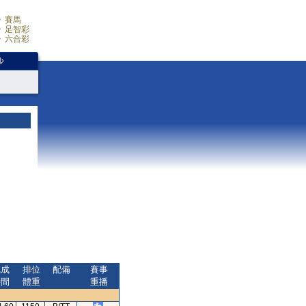
賽馬
足智彩
六合彩
少
完成
排位
配備
賽事
時間
體重
重播