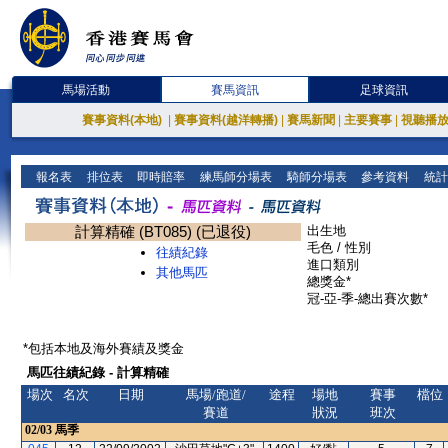
馬場活動
賽馬資訊
足球資訊
賽事資料(本地)
|
賽事資料(越洋轉播)
|
賽馬新聞
|
主要賽事
|
視聽播
報名表
排位表
即時賠率
練馬師分場表
騎師分場表
參考資料
統計
計算精確 (BT085) (已退役)
出生地
毛色 / 性別
往績紀錄
進口類別
其他馬匹
總獎金*
冠-亞-季-總出賽次數*
*包括本地及海外賽績及獎金
馬匹往績紀錄 - 計算精確
場次
名次
日期
馬場/跑道/
途程
場地
賽事
檔位
賽道
狀況
班次
02/03
馬季