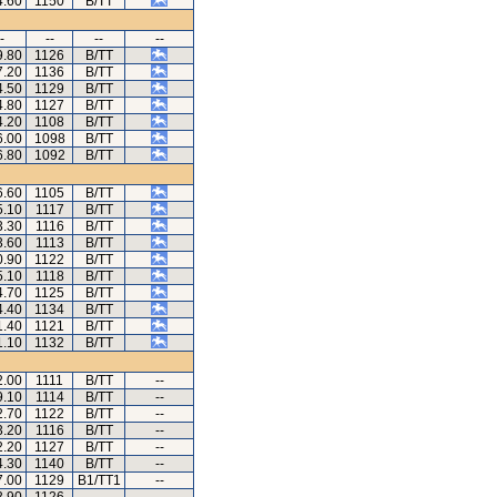
4.60
1150
B/TT
-
--
--
--
9.80
1126
B/TT
7.20
1136
B/TT
4.50
1129
B/TT
4.80
1127
B/TT
4.20
1108
B/TT
6.00
1098
B/TT
6.80
1092
B/TT
6.60
1105
B/TT
5.10
1117
B/TT
3.30
1116
B/TT
3.60
1113
B/TT
0.90
1122
B/TT
5.10
1118
B/TT
4.70
1125
B/TT
4.40
1134
B/TT
1.40
1121
B/TT
1.10
1132
B/TT
2.00
1111
B/TT
--
9.10
1114
B/TT
--
2.70
1122
B/TT
--
3.20
1116
B/TT
--
2.20
1127
B/TT
--
4.30
1140
B/TT
--
7.00
1129
B1/TT1
--