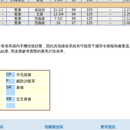
37
約翰摩亞
霍達
1-3/4
28
130
--
1.2
--
賓康
余詠詩
11-1/2
99
103
--
1.2
--
賓康
文羅
12-3/4
99
125
--
1.2
--
賓康
范義龍
7-1/2
99
125
--
1.1
--
賓康
范義龍
16
27
125
--
1.0
於香港馬場內手機信號頻繁，因此其他接收系統有可能受干擾而令模擬鳥瞰重溫
結果, 馬迷應參考實際的賽馬片段為準。
CP :
羊毛面箍
P :
戴防沙眼罩
SR :
鼻箍
XB :
交叉鼻箍
具
視聽播放區
實用資訊