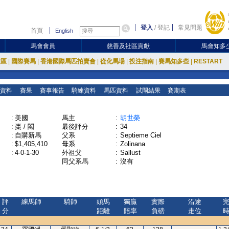
登入
/
登記
常見問題
首頁
English
馬會會員
慈善及社區貢獻
馬會知多
放區
|
國際賽馬
|
香港國際馬匹拍賣會
|
從化馬場
|
投注指南
|
賽馬知多些
|
RESTART
資料
賽果
賽事報告
騎練資料
馬匹資料
試閘結果
賽期表
:
美國
馬主
:
胡世榮
:
棗 / 閹
最後評分
:
34
:
自購新馬
父系
:
Septieme Ciel
:
$1,405,410
母系
:
Zolinana
:
4-0-1-30
外祖父
:
Sallust
同父系馬
:
沒有
評
練馬師
騎師
頭馬
獨贏
實際
沿途
分
距離
賠率
負磅
走位