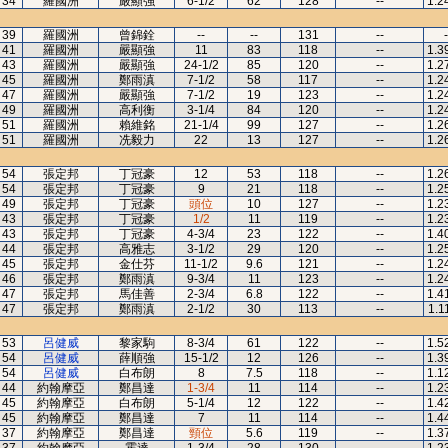
34
羅國洲
嚴顯強
6-1/2
62
128
--
1.2
39
羅國洲
曾錦銓
--
--
131
--
-
41
羅國洲
嚴顯強
11
83
118
--
1.3
43
羅國洲
嚴顯強
24-1/2
85
120
--
1.2
45
羅國洲
鄭雨滇
7-1/2
58
117
--
1.2
47
羅國洲
嚴顯強
7-1/2
19
123
--
1.2
49
羅國洲
高利衡
3-1/4
84
120
--
1.2
51
羅國洲
賴維銘
21-1/4
99
127
--
1.2
51
羅國洲
冼毅力
22
13
127
--
1.2
54
張定邦
丁冠豪
12
53
118
--
1.2
54
張定邦
丁冠豪
9
21
118
--
1.2
49
張定邦
丁冠豪
頭位
10
127
--
1.2
43
張定邦
丁冠豪
1/2
11
119
--
1.2
43
張定邦
丁冠豪
4-3/4
23
122
--
1.4
44
張定邦
高雅志
3-1/2
29
120
--
1.2
45
張定邦
金仕芬
11-1/2
9.6
121
--
1.2
46
張定邦
鄭雨滇
9-3/4
11
123
--
1.2
47
張定邦
馬佳善
2-3/4
6.8
122
--
1.4
47
張定邦
鄭雨滇
2-1/2
30
113
--
1.1
53
呂健威
黎家駒
8-3/4
61
122
--
1.5
54
呂健威
薛順強
15-1/2
12
126
--
1.3
54
呂健威
白布朗
8
7.5
118
--
1.1
44
約翰摩亞
鄭昌達
1-3/4
11
114
--
1.2
45
約翰摩亞
白布朗
5-1/4
12
122
--
1.4
45
約翰摩亞
鄭昌達
7
11
114
--
1.4
37
約翰摩亞
鄭昌達
頸位
5.6
119
--
1.3