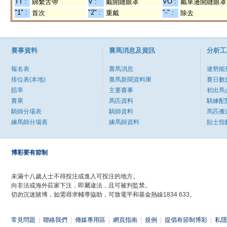
TT :
V :
VO :
綁繫舌帶
戴開縫眼罩
戴單邊開縫眼罩
"1" :
"2" :
"-" :
首次
重戴
除去
賽事資料
賽馬消息及資訊
分析工
報名表
賽馬消息
速勢能
排位表(本地)
賽馬新聞資料庫
賽日數
賠率
主要賽事
初出馬
賽果
馬匹資料
騎練配
騎師分場表
騎師資料
馬匹搬
練馬師分場表
練馬師資料
貼士指
博彩要有節制
未滿十八歲人士不得投注或進入可投注的地方。
向非法或海外莊家下注，即屬違法，且可被判監禁。
切勿沉迷賭博，如需尋求輔導協助，可致電平和基金熱線1834 633。
常見問題
|
聯絡我們
|
傳媒專用區
|
網頁指南
|
規例
|
提倡有節制博彩
|
私隱