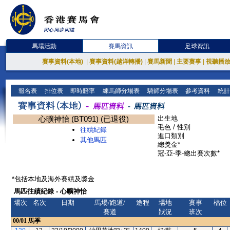
馬場活動
賽馬資訊
足球資訊
賽事資料(本地)
|
賽事資料(越洋轉播)
|
賽馬新聞
|
主要賽事
|
視聽播
報名表
排位表
即時賠率
練馬師分場表
騎師分場表
參考資料
統計
心曠神怡 (BT091) (已退役)
出生地
毛色 / 性別
往績紀錄
進口類別
其他馬匹
總獎金*
冠-亞-季-總出賽次數*
*包括本地及海外賽績及獎金
馬匹往績紀錄 - 心曠神怡
場次
名次
日期
馬場/跑道/
途程
場地
賽事
檔位
賽道
狀況
班次
00/01
馬季