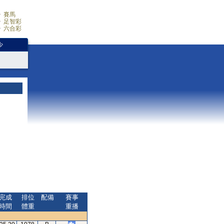
賽馬
足智彩
六合彩
少
完成
排位
配備
賽事
時間
體重
重播