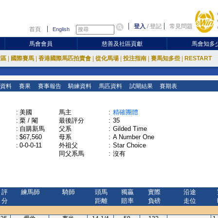
登入
/
登記
常見問題
首頁
English
馬會會員
慈善及社區貢獻
馬會知多
放區
|
國際賽馬
|
香港國際馬匹拍賣會
|
從化馬場
|
投注指南
|
賽馬知多些
|
RESTART
資料
賽果
賽事報告
騎練資料
馬匹資料
試閘結果
賽期表
:
美國
馬主
:
精確團體
:
栗 / 閹
最後評分
:
35
:
自購新馬
父系
:
Gilded Time
:
$67,560
母系
:
A Number One
:
0-0-0-11
外祖父
:
Star Choice
同父系馬
:
沒有
評
練馬師
騎師
頭馬
獨贏
實際
沿途
分
距離
賠率
負磅
走位