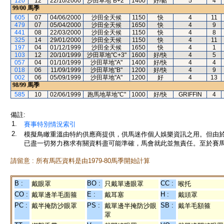
120
12
22/10/2000
沙田草地"B+2"
1400
好/黏
5
4
99/00
馬季
605
07
04/06/2000
沙田全天候
1150
快
4
11
479
07
05/04/2000
沙田全天候
1650
快
4
9
441
08
22/03/2000
沙田全天候
1150
快
4
8
325
14
29/01/2000
沙田全天候
1150
快
4
11
197
04
01/12/1999
沙田全天候
1650
快
4
1
103
12
20/10/1999
沙田草地"C+3"
1600
好/快
4
5
057
04
01/10/1999
沙田草地"A"
1400
好/快
4
4
018
06
11/09/1999
沙田草地"B"
1200
好/快
4
9
002
06
05/09/1999
沙田草地"A"
1200
好
4
13
98/99
馬季
585
10
02/06/1999
跑馬地草地"C"
1000
好/快
GRIFFIN
4
備註:
1.
賽事特別情況索引
2.
模擬鳥瞰重溫由特約供應商提供，供馬迷作個人娛樂資訊之用。但由
已盡一切努力務求有關資料盡可能準確，馬會就此並無責任。至於賽馬
請留意 : 所有馬匹資料是由1979-80馬季開始計算
B :
BO :
CC :
戴眼罩
只戴單邊眼罩
喉托
CO :
E :
H :
戴單邊羊毛面箍
戴耳塞
戴頭罩
PC :
PS :
SB :
戴半掩防沙眼罩
戴單邊半掩防沙眼
戴羊毛額箍
罩