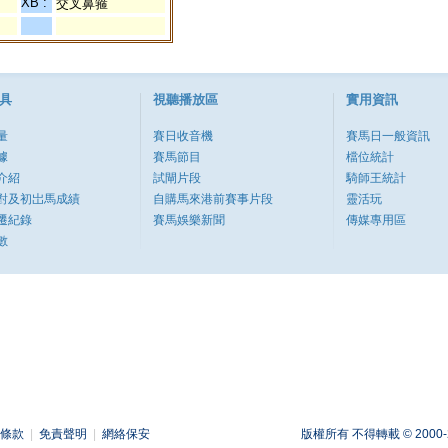
XB :
交叉鼻箍
具
視聽播放區
實用資訊
量
賽日收音機
賽馬日一般資訊
據
賽馬節目
檔位統計
介紹
試閘片段
騎師王統計
對及初岀馬成績
自購馬來港前賽事片段
靈活玩
遷紀錄
賽馬娛樂新聞
傳媒專用區
數
條款
|
免責聲明
|
網絡保安
版權所有 不得轉載 © 2000