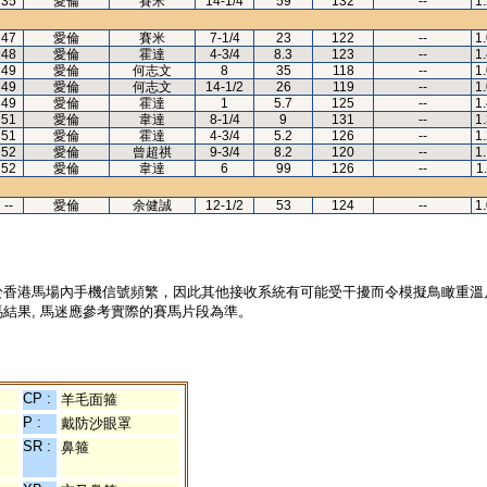
35
愛倫
賽米
14-1/4
59
132
--
1
47
愛倫
賽米
7-1/4
23
122
--
1
48
愛倫
霍達
4-3/4
8.3
123
--
1
49
愛倫
何志文
8
35
118
--
1
49
愛倫
何志文
14-1/2
26
119
--
1
49
愛倫
霍達
1
5.7
125
--
1
51
愛倫
韋達
8-1/4
9
131
--
1
51
愛倫
霍達
4-3/4
5.2
126
--
1
52
愛倫
曾超祺
9-3/4
8.2
120
--
1
52
愛倫
韋達
6
99
126
--
1
--
愛倫
余健誠
12-1/2
53
124
--
1
於香港馬場內手機信號頻繁，因此其他接收系統有可能受干擾而令模擬鳥瞰重溫
結果, 馬迷應參考實際的賽馬片段為準。
CP :
羊毛面箍
P :
戴防沙眼罩
SR :
鼻箍