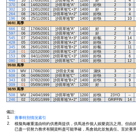
448
10
17/03/2002
沙田草地"A"
1200
好
2
4
370
04
14/02/2002
沙田草地"A"
1400
好/快
2
9
302
10
12/01/2002
沙田草地"C+3"
1400
好
2
9
264
08
26/12/2001
沙田草地"A+2"
1400
好/快
2
4
196
06
25/11/2001
沙田草地"B"
1400
好/快
2
10
00/01
馬季
666
02
17/06/2001
沙田草地"A"
1400
好
2
6
597
06
20/05/2001
沙田草地"A"
1400
好
2
7
545
07
25/04/2001
沙田草地"A+3"
1400
好/黏
2
14
428
05
03/03/2001
沙田草地"A+2"
1400
好/快
2
5
345
06
26/01/2001
沙田草地"B+2"
1400
好/黏
2
11
218
01
02/12/2000
沙田草地"C+3"
1400
好/快
2
1
153
09
04/11/2000
沙田草地"C+3"
1600
好/快
2
6
080
01
04/10/2000
沙田草地"C"
1400
好/快
3
12
99/00
馬季
639
WV
17/06/2000
沙田全天候
1650
濕快
3
--
608
06
04/06/2000
沙田草地"C"
1400
好/快
3
2
343
03
07/02/2000
沙田草地"B+2"
1400
好/快
3
9
009
01
05/09/1999
沙田草地"A"
1200
好
3
1
98/99
馬季
508
WV
24/04/1999
沙田草地"B"
1200
好/快
23YO
--
246
02
01/01/1999
沙田草地"A+2"
1000
好/快
GRIFFIN
14
備註:
1.
賽事特別情況索引
2.
模擬鳥瞰重溫由特約供應商提供，供馬迷作個人娛樂資訊之用。但由
已盡一切努力務求有關資料盡可能準確，馬會就此並無責任。至於賽馬