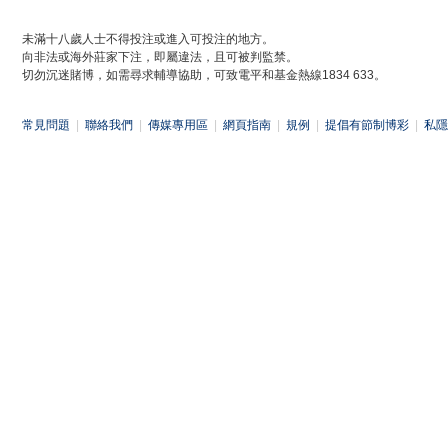
未滿十八歲人士不得投注或進入可投注的地方。
向非法或海外莊家下注，即屬違法，且可被判監禁。
切勿沉迷賭博，如需尋求輔導協助，可致電平和基金熱線1834 633。
常見問題
|
聯絡我們
|
傳媒專用區
|
網頁指南
|
規例
|
提倡有節制博彩
|
私隱