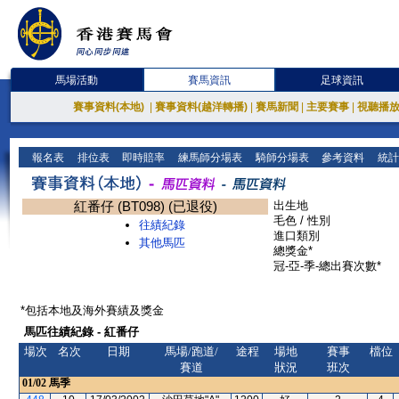
馬場活動
賽馬資訊
足球資訊
賽事資料(本地)
|
賽事資料(越洋轉播)
|
賽馬新聞
|
主要賽事
|
視聽播
報名表
排位表
即時賠率
練馬師分場表
騎師分場表
參考資料
統計
紅番仔 (BT098) (已退役)
出生地
毛色 / 性別
往績紀錄
進口類別
其他馬匹
總獎金*
冠-亞-季-總出賽次數*
*包括本地及海外賽績及獎金
馬匹往績紀錄 - 紅番仔
場次
名次
日期
馬場/跑道/
途程
場地
賽事
檔位
賽道
狀況
班次
01/02
馬季