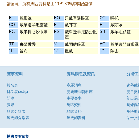
請留意 : 所有馬匹資料是由1979-80馬季開始計算
B :
BO :
CC :
戴眼罩
只戴單邊眼罩
喉托
CO :
E :
H :
戴單邊羊毛面箍
戴耳塞
戴頭罩
PC :
PS :
SB :
戴半掩防沙眼罩
戴單邊半掩防沙眼
戴羊毛額箍
罩
TT :
V :
VO :
綁繫舌帶
戴開縫眼罩
戴單邊開縫眼罩
"1" :
"2" :
"-" :
首次
重戴
除去
賽事資料
賽馬消息及資訊
分析工
報名表
賽馬消息
速勢能
排位表(本地)
賽馬新聞資料庫
賽日數
賠率
主要賽事
初出馬
賽果
馬匹資料
騎練配
騎師分場表
騎師資料
馬匹搬
練馬師分場表
練馬師資料
貼士指
博彩要有節制