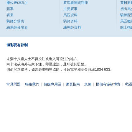
排位表(本地)
賽馬新聞資料庫
賽日數
賠率
主要賽事
初出馬
賽果
馬匹資料
騎練配
騎師分場表
騎師資料
馬匹搬
練馬師分場表
練馬師資料
貼士指
博彩要有節制
未滿十八歲人士不得投注或進入可投注的地方。
向非法或海外莊家下注，即屬違法，且可被判監禁。
切勿沉迷賭博，如需尋求輔導協助，可致電平和基金熱線1834 633。
常見問題
|
聯絡我們
|
傳媒專用區
|
網頁指南
|
規例
|
提倡有節制博彩
|
私隱