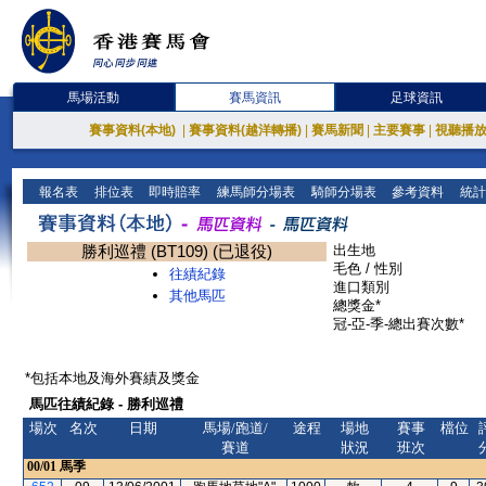
馬場活動
賽馬資訊
足球資訊
賽事資料(本地)
|
賽事資料(越洋轉播)
|
賽馬新聞
|
主要賽事
|
視聽播
報名表
排位表
即時賠率
練馬師分場表
騎師分場表
參考資料
統計
勝利巡禮 (BT109) (已退役)
出生地
毛色 / 性別
往績紀錄
進口類別
其他馬匹
總獎金*
冠-亞-季-總出賽次數*
*包括本地及海外賽績及獎金
馬匹往績紀錄 - 勝利巡禮
場次
名次
日期
馬場/跑道/
途程
場地
賽事
檔位
賽道
狀況
班次
00/01
馬季