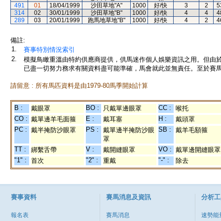
491
01
18/04/1999
沙田草地"A"
1000
好/快
3
2
5
314
02
30/01/1999
沙田草地"B"
1000
好/快
4
4
4
289
03
20/01/1999
跑馬地草地"B"
1000
好/快
4
2
4
備註:
1.
賽事特別情況索引
2.
模擬鳥瞰重溫由特約供應商提供，供馬迷作個人娛樂資訊之用。但由
已盡一切努力務求有關資料盡可能準確，馬會就此並無責任。至於賽馬
請留意 : 所有馬匹資料是由1979-80馬季開始計算
B :
BO :
CC :
戴眼罩
只戴單邊眼罩
喉托
CO :
E :
H :
戴單邊羊毛面箍
戴耳塞
戴頭罩
PC :
PS :
SB :
戴半掩防沙眼罩
戴單邊半掩防沙眼
戴羊毛額箍
罩
TT :
V :
VO :
綁繫舌帶
戴開縫眼罩
戴單邊開縫眼罩
"1" :
"2" :
"-" :
首次
重戴
除去
賽事資料
賽馬消息及資訊
分析工
報名表
賽馬消息
速勢能