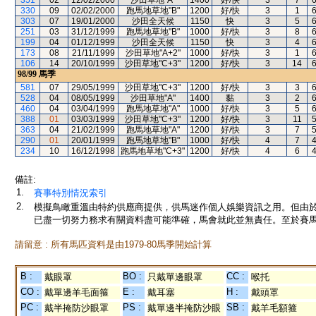
351
02
12/02/2000
沙田草地"A"
1400
好/快
3
7
330
09
02/02/2000
跑馬地草地"B"
1200
好/快
3
1
303
07
19/01/2000
沙田全天候
1150
快
3
5
251
03
31/12/1999
跑馬地草地"B"
1000
好/快
3
8
199
04
01/12/1999
沙田全天候
1150
快
3
4
173
08
21/11/1999
沙田草地"A+2"
1000
好/快
3
1
106
14
20/10/1999
沙田草地"C+3"
1200
好/快
3
14
98/99
馬季
581
07
29/05/1999
沙田草地"C+3"
1200
好/快
3
3
528
04
08/05/1999
沙田草地"A"
1400
黏
3
2
460
04
03/04/1999
跑馬地草地"A"
1000
好/快
3
5
388
01
03/03/1999
沙田草地"C+3"
1200
好/快
3
11
363
04
21/02/1999
跑馬地草地"A"
1200
好/快
3
7
290
01
20/01/1999
跑馬地草地"B"
1000
好/快
4
7
234
10
16/12/1998
跑馬地草地"C+3"
1200
好/快
4
6
備註:
1.
賽事特別情況索引
2.
模擬鳥瞰重溫由特約供應商提供，供馬迷作個人娛樂資訊之用。但由
已盡一切努力務求有關資料盡可能準確，馬會就此並無責任。至於賽馬
請留意 : 所有馬匹資料是由1979-80馬季開始計算
B :
BO :
CC :
戴眼罩
只戴單邊眼罩
喉托
CO :
E :
H :
戴單邊羊毛面箍
戴耳塞
戴頭罩
PC :
PS :
SB :
戴半掩防沙眼罩
戴單邊半掩防沙眼
戴羊毛額箍