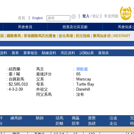
登入
/
登記
常見問題
首頁
English
馬會會員
慈善及社區貢獻
馬會知多
放區
|
國際賽馬
|
香港國際馬匹拍賣會
|
從化馬場
|
投注指南
|
賽馬知多些
|
RESTART
資料
賽果
賽事報告
騎練資料
馬匹資料
試閘結果
賽期表
:
紐西蘭
馬主
:
胡欽超
:
棗 / 閹
最後評分
:
65
:
自購新馬
父系
:
Marscay
:
$2,585,010
母系
:
Turtle Bay
:
4-3-2-39
外祖父
:
Danehill
同父系馬
:
沒有
評
練馬師
騎師
頭馬
獨贏
實際
沿途
完
分
距離
賠率
負磅
走位
時