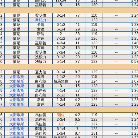
67
蘭尼
高雅志
12-1/4
13
132
--
1.4
67
蘭尼
巫斯義
5
16
130
--
1.2
72
蘭尼
梁明偉
8-1/4
77
110
--
1.2
72
蘭尼
韋紀力
--
--
123
--
-
73
蘭尼
卡爾
6-1/2
41
119
--
1.2
74
蘭尼
韋達
6-1/4
29
122
--
1.3
74
蘭尼
靳能
2
38
119
--
1.2
74
蘭尼
霍達
7-1/2
29
126
--
1.2
75
蘭尼
巫斯義
4-3/4
11
133
--
1.4
76
蘭尼
霍達
1-1/2
15
121
--
1.2
78
蘭尼
梁明偉
7-3/4
62
116
--
1.2
80
蘭尼
冼毅力
9-1/2
29
126
--
1.2
80
蘭尼
冼毅力
5-1/4
37
123
--
0.5
82
蘭尼
夏力信
9-1/4
9.7
129
--
1.2
82
大衛希斯
戴勝
1-1/2
20
115
--
1.2
78
大衛希斯
白布朗
短馬頭位
99
124
--
1.0
79
大衛希斯
戴勝
3
15
128
--
1.2
79
大衛希斯
馬佳善
4-1/4
27
128
--
1.3
79
大衛希斯
白布朗
2-1/2
11
126
--
1.3
77
大衛希斯
韋達
1-3/4
4.2
126
--
1.2
77
大衛希斯
韋達
4-1/4
7.6
123
--
1.2
76
大衛希斯
馬佳善
頭位
4.2
119
--
1.2
76
大衛希斯
馬佳善
2-3/4
6.5
122
--
1.2
69
大衛希斯
馬佳善
1/2
7.1
127
--
1.2
69
大衛希斯
鄭雨滇
6-1/4
7
125
--
1.3
68
大衛希斯
馬佳善
1-3/4
8.7
131
--
1.2