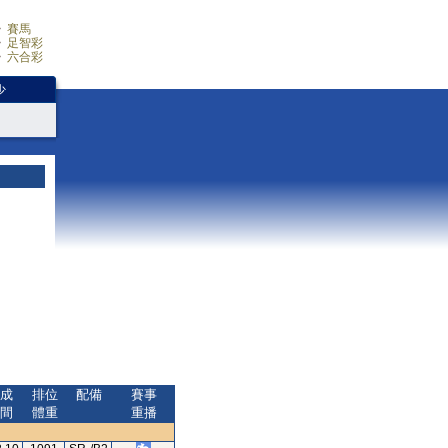
賽馬
足智彩
六合彩
少
成
排位
配備
賽事
間
體重
重播