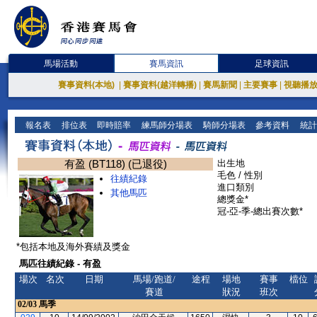
馬場活動
賽馬資訊
足球資訊
賽事資料(本地)
|
賽事資料(越洋轉播)
|
賽馬新聞
|
主要賽事
|
視聽播
報名表
排位表
即時賠率
練馬師分場表
騎師分場表
參考資料
統計
有盈 (BT118) (已退役)
出生地
毛色 / 性別
往績紀錄
進口類別
其他馬匹
總獎金*
冠-亞-季-總出賽次數*
*包括本地及海外賽績及獎金
馬匹往績紀錄 - 有盈
場次
名次
日期
馬場/跑道/
途程
場地
賽事
檔位
賽道
狀況
班次
02/03
馬季