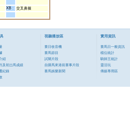
XB :
交叉鼻箍
具
視聽播放區
實用資訊
量
賽日收音機
賽馬日一般資訊
據
賽馬節目
檔位統計
介紹
試閘片段
騎師王統計
對及初岀馬成績
自購馬來港前賽事片段
靈活玩
遷紀錄
賽馬娛樂新聞
傳媒專用區
數