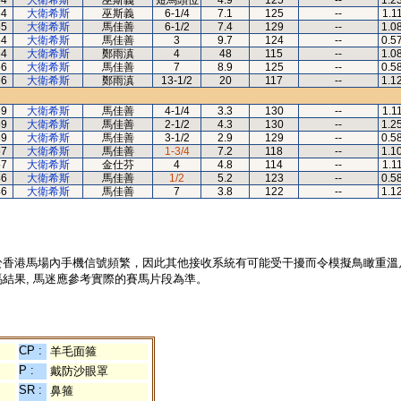
64
大衛希斯
巫斯義
短馬頭位
4.9
125
--
1.2
64
大衛希斯
巫斯義
6-1/4
7.1
125
--
1.1
65
大衛希斯
馬佳善
6-1/2
7.4
129
--
1.0
64
大衛希斯
馬佳善
3
9.7
124
--
0.5
64
大衛希斯
鄭雨滇
4
48
115
--
1.0
66
大衛希斯
馬佳善
7
8.9
125
--
0.5
66
大衛希斯
鄭雨滇
13-1/2
20
117
--
1.1
69
大衛希斯
馬佳善
4-1/4
3.3
130
--
1.1
69
大衛希斯
馬佳善
2-1/2
4.3
130
--
1.2
69
大衛希斯
馬佳善
3-1/2
2.9
129
--
0.5
57
大衛希斯
馬佳善
1-3/4
7.2
118
--
1.1
57
大衛希斯
金仕芬
4
4.8
114
--
1.1
46
大衛希斯
馬佳善
1/2
5.2
123
--
0.5
46
大衛希斯
馬佳善
7
3.8
122
--
1.1
於香港馬場內手機信號頻繁，因此其他接收系統有可能受干擾而令模擬鳥瞰重溫
結果, 馬迷應參考實際的賽馬片段為準。
CP :
羊毛面箍
P :
戴防沙眼罩
SR :
鼻箍