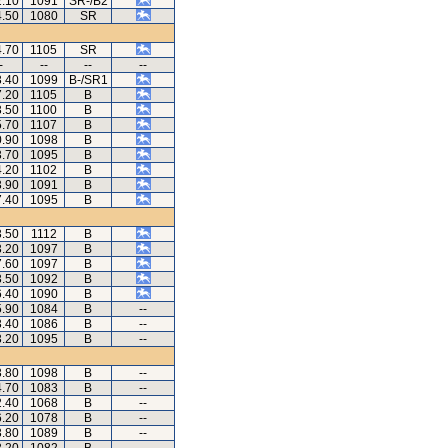
2.10
1091
SR-/B2
4.50
1080
SR
4.70
1105
SR
-
--
--
--
3.40
1099
B-/SR1
7.20
1105
B
3.50
1100
B
5.70
1107
B
0.90
1098
B
3.70
1095
B
4.20
1102
B
3.90
1091
B
7.40
1095
B
3.50
1112
B
3.20
1097
B
7.60
1097
B
3.50
1092
B
6.40
1090
B
5.90
1084
B
--
3.40
1086
B
--
3.20
1095
B
--
3.80
1098
B
--
4.70
1083
B
--
2.40
1068
B
--
6.20
1078
B
--
3.80
1089
B
--