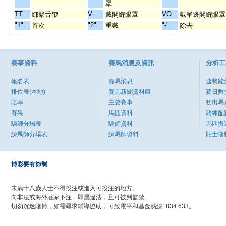
罩
TT :
V :
VO :
綁繫舌帶
戴開縫眼罩
戴單邊開縫眼罩
"1" :
"2" :
"-" :
首次
重戴
除去
賽事資料
賽馬消息及資訊
分析工
報名表
賽馬消息
速勢能
排位表(本地)
賽馬新聞資料庫
賽日數
賠率
主要賽事
初出馬
賽果
馬匹資料
騎練配
騎師分場表
騎師資料
馬匹搬
練馬師分場表
練馬師資料
貼士指
博彩要有節制
未滿十八歲人士不得投注或進入可投注的地方。
向非法或海外莊家下注，即屬違法，且可被判監禁。
切勿沉迷賭博，如需尋求輔導協助，可致電平和基金熱線1834 633。