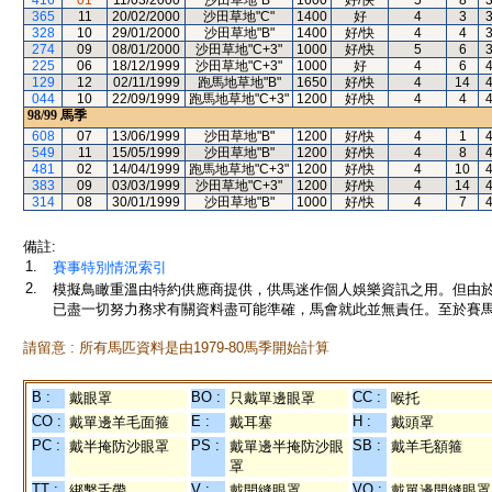
416
01
11/03/2000
沙田草地"B"
1600
好/快
5
8
365
11
20/02/2000
沙田草地"C"
1400
好
4
3
328
10
29/01/2000
沙田草地"B"
1400
好/快
4
4
274
09
08/01/2000
沙田草地"C+3"
1000
好/快
5
6
225
06
18/12/1999
沙田草地"C+3"
1000
好
4
6
129
12
02/11/1999
跑馬地草地"B"
1650
好/快
4
14
044
10
22/09/1999
跑馬地草地"C+3"
1200
好/快
4
4
98/99
馬季
608
07
13/06/1999
沙田草地"B"
1200
好/快
4
1
549
11
15/05/1999
沙田草地"B"
1200
好/快
4
8
481
02
14/04/1999
跑馬地草地"C+3"
1200
好/快
4
10
383
09
03/03/1999
沙田草地"C+3"
1200
好/快
4
14
314
08
30/01/1999
沙田草地"B"
1000
好/快
4
7
備註:
1.
賽事特別情況索引
2.
模擬鳥瞰重溫由特約供應商提供，供馬迷作個人娛樂資訊之用。但由
已盡一切努力務求有關資料盡可能準確，馬會就此並無責任。至於賽馬
請留意 : 所有馬匹資料是由1979-80馬季開始計算
B :
BO :
CC :
戴眼罩
只戴單邊眼罩
喉托
CO :
E :
H :
戴單邊羊毛面箍
戴耳塞
戴頭罩
PC :
PS :
SB :
戴半掩防沙眼罩
戴單邊半掩防沙眼
戴羊毛額箍
罩
TT :
V :
VO :
綁繫舌帶
戴開縫眼罩
戴單邊開縫眼罩