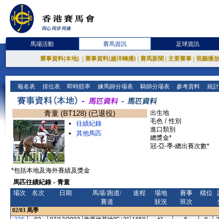
馬場活動
賽馬資訊
足球資訊
賽事資料(本地)
|
賽事資料(越洋轉播)
|
賽馬新聞
|
主要賽事
|
視聽播
報名表
排位表
即時賠率
練馬師分場表
騎師分場表
參考資料
統計
青童 (BT128) (已退役)
出生地
毛色 / 性別
往績紀錄
進口類別
其他馬匹
總獎金*
冠-亞-季-總出賽次數*
*包括本地及海外賽績及獎金
馬匹往績紀錄 - 青童
場次
名次
日期
馬場/跑道/
途程
場地
賽事
檔位
賽道
狀況
班次
02/03
馬季