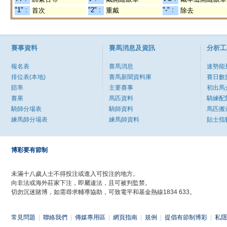
"1" :
"2" :
"-" :
首次
重戴
除去
賽事資料
賽馬消息及資訊
分析工
報名表
賽馬消息
速勢能
排位表(本地)
賽馬新聞資料庫
賽日數
賠率
主要賽事
初出馬
賽果
馬匹資料
騎練配
騎師分場表
騎師資料
馬匹搬
練馬師分場表
練馬師資料
貼士指
博彩要有節制
未滿十八歲人士不得投注或進入可投注的地方。
向非法或海外莊家下注，即屬違法，且可被判監禁。
切勿沉迷賭博，如需尋求輔導協助，可致電平和基金熱線1834 633。
常見問題
|
聯絡我們
|
傳媒專用區
|
網頁指南
|
規例
|
提倡有節制博彩
|
私隱