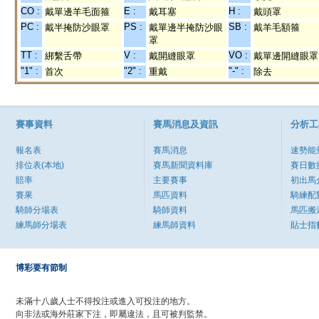
CO :
E :
H :
戴單邊羊毛面箍
戴耳塞
戴頭罩
PC :
PS :
SB :
戴半掩防沙眼罩
戴單邊半掩防沙眼
戴羊毛額箍
罩
TT :
V :
VO :
綁繫舌帶
戴開縫眼罩
戴單邊開縫眼罩
"1" :
"2" :
"-" :
首次
重戴
除去
賽事資料
賽馬消息及資訊
分析工
報名表
賽馬消息
速勢能
排位表(本地)
賽馬新聞資料庫
賽日數
賠率
主要賽事
初出馬
賽果
馬匹資料
騎練配
騎師分場表
騎師資料
馬匹搬
練馬師分場表
練馬師資料
貼士指
博彩要有節制
未滿十八歲人士不得投注或進入可投注的地方。
向非法或海外莊家下注，即屬違法，且可被判監禁。