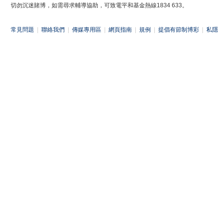
切勿沉迷賭博，如需尋求輔導協助，可致電平和基金熱線1834 633。
常見問題
|
聯絡我們
|
傳媒專用區
|
網頁指南
|
規例
|
提倡有節制博彩
|
私隱