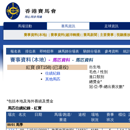
馬場活動
賽馬資訊
足球資訊
賽事資料(本地)
|
賽事資料(越洋轉播)
|
賽馬新聞
|
主要賽事
|
視聽播
報名表
排位表
即時賠率
練馬師分場表
騎師分場表
參考資料
統計
紅寶 (BT158) (已退役)
出生地
毛色 / 性別
往績紀錄
進口類別
其他馬匹
總獎金*
冠-亞-季-總出賽次數*
*包括本地及海外賽績及獎金
馬匹往績紀錄 - 紅寶
場次
名次
日期
馬場/跑道/
途程
場地
賽事
檔位
賽道
狀況
班次
00/01
馬季