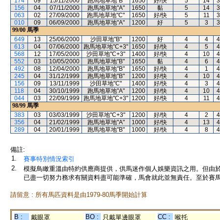
174
09
15/11/2000
跑馬地草地"B"
1650
好/快
5
14
3
156
04
07/11/2000
跑馬地草地"A"
1650
黏
5
14
3
063
02
27/09/2000
跑馬地草地"C"
1650
好/快
5
11
3
010
09
06/09/2000
跑馬地草地"A"
1200
好
5
3
3
99/00
馬季
649
13
25/06/2000
沙田草地"B"
1200
好
4
4
4
613
04
07/06/2000
跑馬地草地"C+3"
1650
好/快
4
5
4
568
12
17/05/2000
沙田草地"C+3"
1400
好/快
4
10
4
552
03
10/05/2000
跑馬地草地"B"
1650
黏
4
6
4
492
08
12/04/2000
跑馬地草地"B"
1650
好/快
4
1
4
245
04
31/12/1999
跑馬地草地"B"
1200
好/快
4
10
4
156
09
13/11/1999
沙田草地"C"
1400
好/快
4
3
4
118
04
30/10/1999
跑馬地草地"A"
1200
好/快
4
10
4
044
03
22/09/1999
跑馬地草地"C+3"
1200
好/快
4
11
4
98/99
馬季
383
03
03/03/1999
沙田草地"C+3"
1200
好/快
4
2
4
356
04
21/02/1999
跑馬地草地"A"
1000
好/快
4
13
4
289
04
20/01/1999
跑馬地草地"B"
1000
好/快
4
8
4
備註:
1.
賽事特別情況索引
2.
模擬鳥瞰重溫由特約供應商提供，供馬迷作個人娛樂資訊之用。但由
已盡一切努力務求有關資料盡可能準確，馬會就此並無責任。至於賽馬
請留意 : 所有馬匹資料是由1979-80馬季開始計算
B :
BO :
CC :
戴眼罩
只戴單邊眼罩
喉托