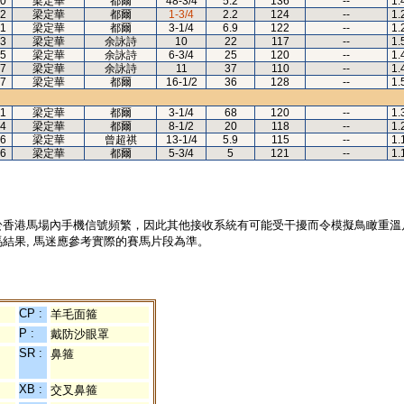
0
梁定華
都爾
48-3/4
5.2
136
--
1.
2
梁定華
都爾
1-3/4
2.2
124
--
1.
1
梁定華
都爾
3-1/4
6.9
122
--
1.
3
梁定華
余詠詩
10
22
117
--
1.
5
梁定華
余詠詩
6-3/4
25
120
--
1.
7
梁定華
余詠詩
11
37
110
--
1.
7
梁定華
都爾
16-1/2
36
128
--
1.
1
梁定華
都爾
3-1/4
68
120
--
1.
4
梁定華
都爾
8-1/2
20
118
--
1.
6
梁定華
曾超祺
13-1/4
5.9
115
--
1.
6
梁定華
都爾
5-3/4
5
121
--
1.
於香港馬場內手機信號頻繁，因此其他接收系統有可能受干擾而令模擬鳥瞰重溫
結果, 馬迷應參考實際的賽馬片段為準。
CP :
羊毛面箍
P :
戴防沙眼罩
SR :
鼻箍
XB :
交叉鼻箍