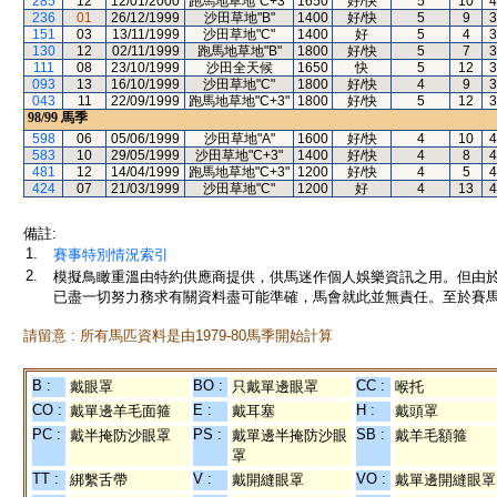
285
12
12/01/2000
跑馬地草地"C+3"
1650
好/快
5
10
4
236
01
26/12/1999
沙田草地"B"
1400
好/快
5
9
3
151
03
13/11/1999
沙田草地"C"
1400
好
5
4
3
130
12
02/11/1999
跑馬地草地"B"
1800
好/快
5
7
3
111
08
23/10/1999
沙田全天候
1650
快
5
12
3
093
13
16/10/1999
沙田草地"C"
1800
好/快
4
9
3
043
11
22/09/1999
跑馬地草地"C+3"
1800
好/快
5
12
3
98/99
馬季
598
06
05/06/1999
沙田草地"A"
1600
好/快
4
10
4
583
10
29/05/1999
沙田草地"C+3"
1400
好/快
4
8
4
481
12
14/04/1999
跑馬地草地"C+3"
1200
好/快
4
5
4
424
07
21/03/1999
沙田草地"C"
1200
好
4
13
4
備註:
1.
賽事特別情況索引
2.
模擬鳥瞰重溫由特約供應商提供，供馬迷作個人娛樂資訊之用。但由
已盡一切努力務求有關資料盡可能準確，馬會就此並無責任。至於賽馬
請留意 : 所有馬匹資料是由1979-80馬季開始計算
B :
BO :
CC :
戴眼罩
只戴單邊眼罩
喉托
CO :
E :
H :
戴單邊羊毛面箍
戴耳塞
戴頭罩
PC :
PS :
SB :
戴半掩防沙眼罩
戴單邊半掩防沙眼
戴羊毛額箍
罩
TT :
V :
VO :
綁繫舌帶
戴開縫眼罩
戴單邊開縫眼罩