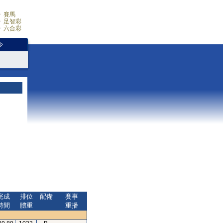
賽馬
足智彩
六合彩
少
完成
排位
配備
賽事
時間
體重
重播