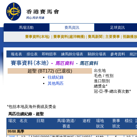
馬場活動
賽馬資訊
足球資訊
賽事資料(本地)
|
賽事資料(越洋轉播)
|
賽馬新聞
|
主要賽事
|
視聽播
報名表
排位表
即時賠率
練馬師分場表
騎師分場表
參考資料
統計
超聖 (BT172) (已退役)
出生地
毛色 / 性別
往績紀錄
進口類別
其他馬匹
總獎金*
冠-亞-季-總出賽次數*
*包括本地及海外賽績及獎金
馬匹往績紀錄 - 超聖
場次
名次
日期
馬場/跑道/
途程
場地
賽事
檔位
賽道
狀況
班次
99/00
馬季