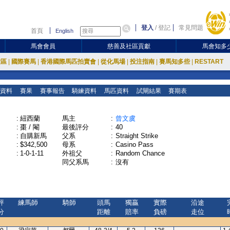
登入
/
登記
常見問題
首頁
English
馬會會員
慈善及社區貢獻
馬會知多
放區
|
國際賽馬
|
香港國際馬匹拍賣會
|
從化馬場
|
投注指南
|
賽馬知多些
|
RESTART
資料
賽果
賽事報告
騎練資料
馬匹資料
試閘結果
賽期表
:
紐西蘭
馬主
:
曾文虞
:
棗 / 閹
最後評分
:
40
:
自購新馬
父系
:
Straight Strike
:
$342,500
母系
:
Casino Pass
:
1-0-1-11
外祖父
:
Random Chance
同父系馬
:
沒有
評
練馬師
騎師
頭馬
獨贏
實際
沿途
分
距離
賠率
負磅
走位