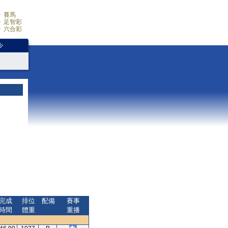
賽馬
足智彩
六合彩
少
完成
排位
配備
賽事
時間
體重
重播