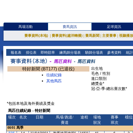
馬場活動
賽馬資訊
足球資訊
賽事資料(本地)
|
賽事資料(越洋轉播)
|
賽馬新聞
|
主要賽事
|
視聽播
報名表
排位表
即時賠率
練馬師分場表
騎師分場表
參考資料
統計
特好新聞 (BT177) (已退役)
出生地
毛色 / 性別
往績紀錄
進口類別
其他馬匹
總獎金*
冠-亞-季-總出賽次數*
*包括本地及海外賽績及獎金
馬匹往績紀錄 - 特好新聞
場次
名次
日期
馬場/跑道/
途程
場地
賽事
檔位
賽道
狀況
班次
00/01
馬季