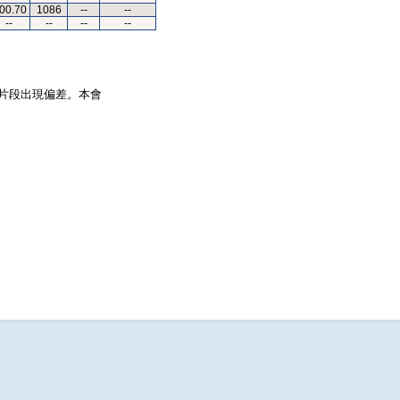
.00.70
1086
--
--
--
--
--
--
片段出現偏差。本會