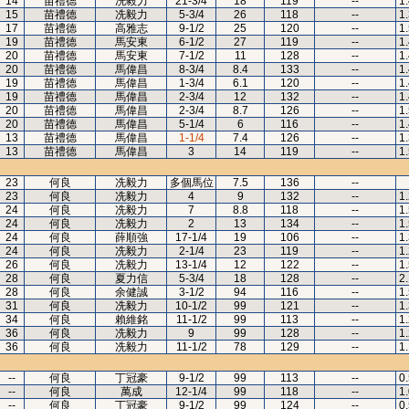
14
苗禮德
冼毅力
21-3/4
18
119
--
1
15
苗禮德
冼毅力
5-3/4
26
118
--
1
17
苗禮德
高雅志
9-1/2
25
120
--
1
19
苗禮德
馬安東
6-1/2
27
119
--
1
20
苗禮德
馬安東
7-1/2
11
128
--
1
20
苗禮德
馬偉昌
8-3/4
8.4
133
--
1
19
苗禮德
馬偉昌
1-3/4
6.1
120
--
1
19
苗禮德
馬偉昌
2-3/4
12
132
--
1
20
苗禮德
馬偉昌
2-3/4
8.7
126
--
1
20
苗禮德
馬偉昌
5-1/4
6
116
--
1
13
苗禮德
馬偉昌
1-1/4
7.4
126
--
1
13
苗禮德
馬偉昌
3
14
119
--
1
23
何良
冼毅力
多個馬位
7.5
136
--
23
何良
冼毅力
4
9
132
--
1
24
何良
冼毅力
7
8.8
118
--
1
24
何良
冼毅力
2
13
134
--
1
24
何良
薛順強
17-1/4
19
106
--
1
24
何良
冼毅力
2-1/4
23
119
--
1
26
何良
冼毅力
13-1/4
12
122
--
1
28
何良
夏力信
5-3/4
18
128
--
2
28
何良
余健誠
3-1/2
94
116
--
1
31
何良
冼毅力
10-1/2
99
121
--
1
34
何良
賴維銘
11-1/2
99
113
--
1
36
何良
冼毅力
9
99
128
--
1
36
何良
冼毅力
11-1/2
78
129
--
1
--
何良
丁冠豪
9-1/2
99
113
--
0
--
何良
萬成
12-1/4
99
118
--
1
--
何良
丁冠豪
9-1/2
99
124
--
0