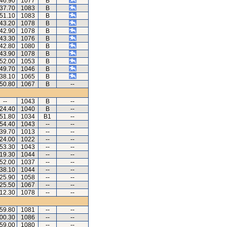
.46.90
1077
B
.37.70
1083
B
.51.10
1083
B
.43.20
1078
B
.42.90
1078
B
.43.30
1076
B
.42.80
1080
B
.43.90
1078
B
.52.00
1053
B
.49.70
1046
B
.38.10
1065
B
.50.80
1067
B
--
--
1043
B
--
.24.40
1040
B
--
.51.80
1034
B1
--
.54.40
1043
--
--
.39.70
1013
--
--
.24.00
1022
--
--
.53.30
1043
--
--
.19.30
1044
--
--
.52.00
1037
--
--
.38.10
1044
--
--
.25.90
1058
--
--
.25.50
1067
--
--
.12.30
1078
--
--
.59.80
1081
--
--
.00.30
1086
--
--
.59.00
1080
--
--