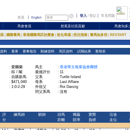
登入
/
登記
常見問題
首頁
English
馬會會員
慈善及社區貢獻
馬會知多
放區
|
國際賽馬
|
香港國際馬匹拍賣會
|
從化馬場
|
投注指南
|
賽馬知多些
|
RESTART
資料
賽果
賽事報告
騎練資料
馬匹資料
試閘結果
賽期表
:
愛爾蘭
馬主
:
香港華文報業協會團體
:
棕 / 閹
最後評分
:
11
:
自購新馬
父系
:
Turtle Island
:
$471,040
母系
:
Last Affaire
:
1-0-2-29
外祖父
:
Roi Danzig
同父系馬
:
沒有
評
練馬師
騎師
頭馬
獨贏
實際
沿途
分
距離
賠率
負磅
走位