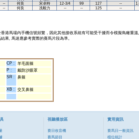
--
何良
宋卓時
12-3/4
99
127
--
1
--
何良
冼毅力
--
--
125
--
於香港馬場內手機信號頻繁，因此其他接收系統有可能受干擾而令模擬鳥瞰重溫
結果, 馬迷應參考實際的賽馬片段為準。
CP :
羊毛面箍
P :
戴防沙眼罩
SR :
鼻箍
XB :
交叉鼻箍
具
視聽播放區
實用資訊
量
賽日收音機
賽馬日一般資訊
據
賽馬節目
檔位統計