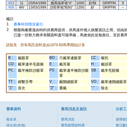
453
11
03/04/1999
跑馬地草地"A"
1000
好/快
GRIFFIN
9
406
WV
13/03/1999
沙田草地"B(N)"
1200
好
GRIFFIN
--
備註:
1.
賽事特別情況索引
2.
模擬鳥瞰重溫由特約供應商提供，供馬迷作個人娛樂資訊之用。但由
已盡一切努力務求有關資料盡可能準確，馬會就此並無責任。至於賽馬
請留意 : 所有馬匹資料是由1979-80馬季開始計算
B :
BO :
CC :
戴眼罩
只戴單邊眼罩
喉托
CO :
E :
H :
戴單邊羊毛面箍
戴耳塞
戴頭罩
PC :
PS :
SB :
戴半掩防沙眼罩
戴單邊半掩防沙眼
戴羊毛額箍
罩
TT :
V :
VO :
綁繫舌帶
戴開縫眼罩
戴單邊開縫眼罩
"1" :
"2" :
"-" :
首次
重戴
除去
賽事資料
賽馬消息及資訊
分析工
報名表
賽馬消息
速勢能
排位表(本地)
賽馬新聞資料庫
賽日數