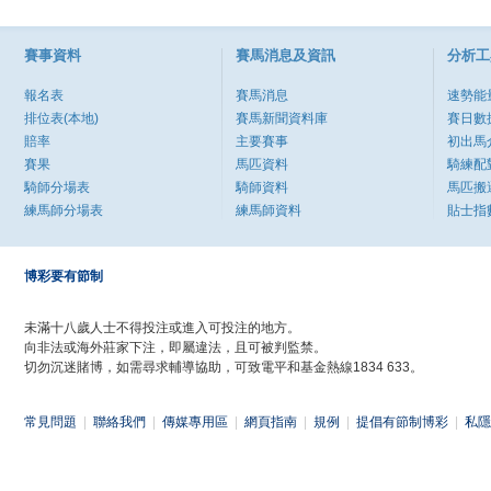
賽事資料
賽馬消息及資訊
分析工
報名表
賽馬消息
速勢能
排位表(本地)
賽馬新聞資料庫
賽日數
賠率
主要賽事
初出馬
賽果
馬匹資料
騎練配
騎師分場表
騎師資料
馬匹搬
練馬師分場表
練馬師資料
貼士指
博彩要有節制
未滿十八歲人士不得投注或進入可投注的地方。
向非法或海外莊家下注，即屬違法，且可被判監禁。
切勿沉迷賭博，如需尋求輔導協助，可致電平和基金熱線1834 633。
常見問題
|
聯絡我們
|
傳媒專用區
|
網頁指南
|
規例
|
提倡有節制博彩
|
私隱