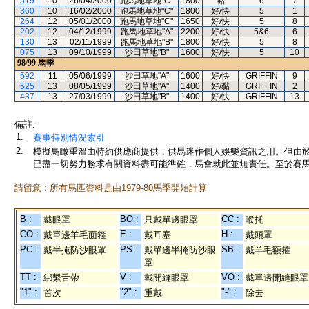
519
10
26/04/2000
跑馬地草地"C"
1800
黏
6
7
360
10
16/02/2000
跑馬地草地"C"
1800
好/快
5
1
264
12
05/01/2000
跑馬地草地"C"
1650
好/快
5
8
202
12
04/12/1999
跑馬地草地"A"
2200
好/快
5&6
6
130
13
02/11/1999
跑馬地草地"B"
1800
好/快
5
8
075
13
09/10/1999
沙田草地"B"
1600
好/快
5
10
98/99
馬季
592
11
05/06/1999
沙田草地"A"
1600
好/快
GRIFFIN
9
525
13
08/05/1999
沙田草地"A"
1400
好/黏
GRIFFIN
2
437
13
27/03/1999
沙田草地"B"
1400
好/快
GRIFFIN
13
備註:
1.
賽事特別情況索引
2.
模擬鳥瞰重溫由特約供應商提供，供馬迷作個人娛樂資訊之用。但由
已盡一切努力務求有關資料盡可能準確，馬會就此並無責任。至於賽馬
請留意 : 所有馬匹資料是由1979-80馬季開始計算
B :
BO :
CC :
戴眼罩
只戴單邊眼罩
喉托
CO :
E :
H :
戴單邊羊毛面箍
戴耳塞
戴頭罩
PC :
PS :
SB :
戴半掩防沙眼罩
戴單邊半掩防沙眼
戴羊毛額箍
罩
TT :
V :
VO :
綁繫舌帶
戴開縫眼罩
戴單邊開縫眼罩
"1" :
"2" :
"-" :
首次
重戴
除去