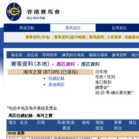
馬場活動
賽馬資訊
足球資訊
賽事資料(本地)
|
賽事資料(越洋轉播)
|
賽馬新聞
|
主要賽事
|
視聽播
報名表
排位表
即時賠率
練馬師分場表
騎師分場表
參考資料
統計
海河之寶 (BT185) (已退役)
出生地
毛色 / 性別
往績紀錄
進口類別
其他馬匹
總獎金*
冠-亞-季-總出賽次數*
*包括本地及海外賽績及獎金
馬匹往績紀錄 - 海河之寶
場次
名次
日期
馬場/跑道/
途程
場地
賽事
檔位
賽道
狀況
班次
99/00
馬季