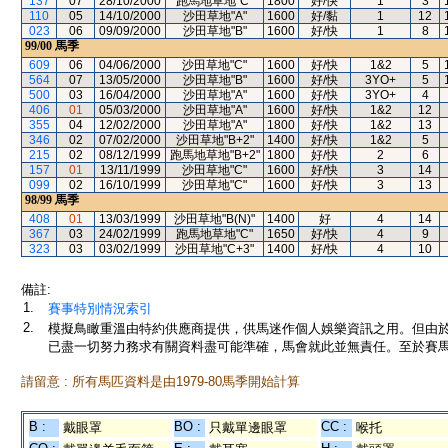
137
07
28/10/2000
跑馬地草地"C"
1800
好/快
1
3
110
05
14/10/2000
沙田草地"A"
1600
好/黏
1
12
023
06
09/09/2000
沙田草地"B"
1600
好/快
1
8
99/00
馬季
609
06
04/06/2000
沙田草地"C"
1600
好/快
1&2
5
564
07
13/05/2000
沙田草地"B"
1600
好/快
3YO+
5
500
03
16/04/2000
沙田草地"A"
1600
好/快
3YO+
4
406
01
05/03/2000
沙田草地"A"
1600
好/快
1&2
12
355
04
12/02/2000
沙田草地"A"
1800
好/快
1&2
13
346
02
07/02/2000
沙田草地"B+2"
1400
好/快
1&2
5
215
02
08/12/1999
跑馬地草地"B+2"
1800
好/快
2
6
157
01
13/11/1999
沙田草地"C"
1600
好/快
3
14
099
02
16/10/1999
沙田草地"C"
1600
好/快
3
13
98/99
馬季
408
01
13/03/1999
沙田草地"B(N)"
1400
好
4
14
367
03
24/02/1999
跑馬地草地"C"
1650
好/快
4
9
323
03
03/02/1999
沙田草地"C+3"
1400
好/快
4
10
備註:
1.
賽事特別情況索引
2.
模擬鳥瞰重溫由特約供應商提供，供馬迷作個人娛樂資訊之用。但由
已盡一切努力務求有關資料盡可能準確，馬會就此並無責任。至於賽馬
請留意 : 所有馬匹資料是由1979-80馬季開始計算
B :
BO :
CC :
戴眼罩
只戴單邊眼罩
喉托