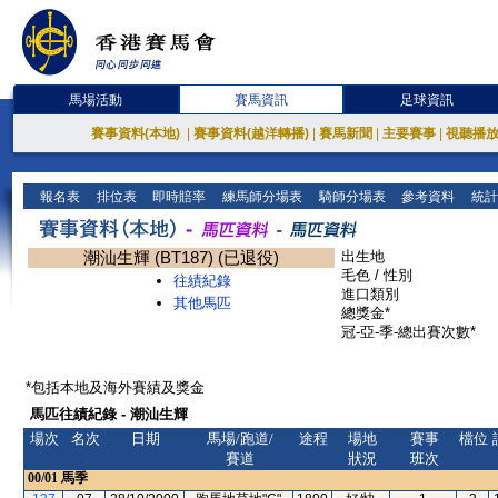
馬場活動
賽馬資訊
足球資訊
賽事資料(本地)
|
賽事資料(越洋轉播)
|
賽馬新聞
|
主要賽事
|
視聽播
報名表
排位表
即時賠率
練馬師分場表
騎師分場表
參考資料
統計
潮汕生輝 (BT187) (已退役)
出生地
毛色 / 性別
往績紀錄
進口類別
其他馬匹
總獎金*
冠-亞-季-總出賽次數*
*包括本地及海外賽績及獎金
馬匹往績紀錄 - 潮汕生輝
場次
名次
日期
馬場/跑道/
途程
場地
賽事
檔位
賽道
狀況
班次
00/01
馬季