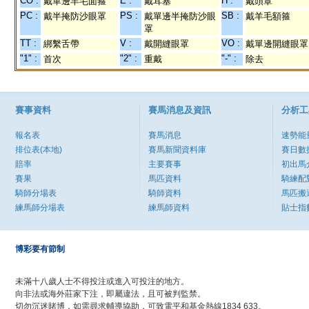
CO :
E :
H :
戴單邊羊毛面箍
戴耳塞
戴頭罩
PC :
PS :
SB :
戴半掩防沙眼罩
戴單邊半掩防沙眼
戴羊毛額箍
罩
TT :
V :
VO :
綁繫舌帶
戴開縫眼罩
戴單邊開縫眼罩
"1" :
"2" :
"-" :
首次
重戴
除去
賽事資料
賽馬消息及資訊
分析工
報名表
賽馬消息
速勢能
排位表(本地)
賽馬新聞資料庫
賽日數
賠率
主要賽事
初出馬
賽果
馬匹資料
騎練配
騎師分場表
騎師資料
馬匹搬
練馬師分場表
練馬師資料
貼士指
博彩要有節制
未滿十八歲人士不得投注或進入可投注的地方。
向非法或海外莊家下注，即屬違法，且可被判監禁。
切勿沉迷賭博，如需尋求輔導協助，可致電平和基金熱線1834 633。