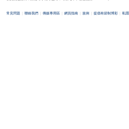
常見問題
|
聯絡我們
|
傳媒專用區
|
網頁指南
|
規例
|
提倡有節制博彩
|
私隱