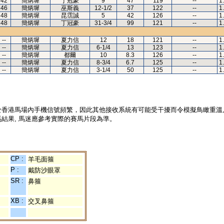
42
簡炳墀
丁冠豪
9
47
119
--
1
46
簡炳墀
巫斯義
12-1/2
37
122
--
1
48
簡炳墀
昆霑誠
5
42
126
--
1
48
簡炳墀
丁冠豪
31-3/4
99
121
--
1
--
簡炳墀
夏力信
12
18
121
--
1
--
簡炳墀
夏力信
6-1/4
13
123
--
1
--
簡炳墀
都爾
10
8.3
126
--
1
--
簡炳墀
夏力信
8-3/4
6.7
125
--
1
--
簡炳墀
夏力信
3-1/4
50
125
--
1
於香港馬場內手機信號頻繁，因此其他接收系統有可能受干擾而令模擬鳥瞰重溫
結果, 馬迷應參考實際的賽馬片段為準。
CP :
羊毛面箍
P :
戴防沙眼罩
SR :
鼻箍
XB :
交叉鼻箍