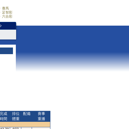
賽馬
足智彩
六合彩
少
完成
排位
配備
賽事
時間
體重
重播