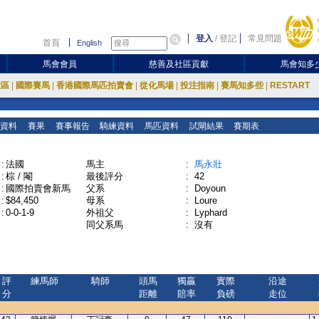
登入
/
登記
常見問題
首頁
English
馬會會員
慈善及社區貢獻
馬會知多
放區
|
國際賽馬
|
香港國際馬匹拍賣會
|
從化馬場
|
投注指南
|
賽馬知多些
|
RESTART
資料
賽果
賽事報告
騎練資料
馬匹資料
試閘結果
賽期表
:
法國
馬主
:
馬永壯
:
棕 / 閹
最後評分
:
42
:
國際拍賣會新馬
父系
:
Doyoun
:
$84,450
母系
:
Loure
:
0-0-1-9
外祖父
:
Lyphard
同父系馬
:
沒有
評
練馬師
騎師
頭馬
獨贏
實際
沿途
分
距離
賠率
負磅
走位