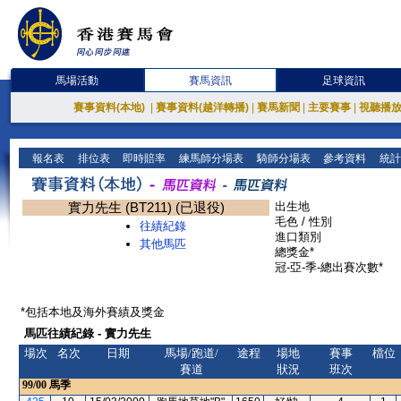
馬場活動
賽馬資訊
足球資訊
賽事資料(本地)
|
賽事資料(越洋轉播)
|
賽馬新聞
|
主要賽事
|
視聽播
報名表
排位表
即時賠率
練馬師分場表
騎師分場表
參考資料
統計
實力先生 (BT211) (已退役)
出生地
毛色 / 性別
往績紀錄
進口類別
其他馬匹
總獎金*
冠-亞-季-總出賽次數*
*包括本地及海外賽績及獎金
馬匹往績紀錄 - 實力先生
場次
名次
日期
馬場/跑道/
途程
場地
賽事
檔位
賽道
狀況
班次
99/00
馬季