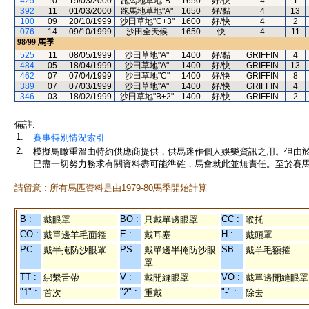
425
10
15/03/2000
跑馬地草地"B"
1650
好/快
4
1
392
11
01/03/2000
跑馬地草地"A"
1650
好/黏
4
13
100
09
20/10/1999
沙田草地"C+3"
1600
好/快
4
2
076
14
09/10/1999
沙田全天候
1650
快
4
11
98/99
馬季
525
11
08/05/1999
沙田草地"A"
1400
好/黏
GRIFFIN
4
484
05
18/04/1999
沙田草地"A"
1400
好/快
GRIFFIN
13
462
07
07/04/1999
沙田草地"C"
1400
好/快
GRIFFIN
8
389
07
07/03/1999
沙田草地"A"
1400
好/快
GRIFFIN
4
346
03
18/02/1999
沙田草地"B+2"
1400
好/快
GRIFFIN
2
備註:
1.
賽事特別情況索引
2.
模擬鳥瞰重溫由特約供應商提供，供馬迷作個人娛樂資訊之用。但由
已盡一切努力務求有關資料盡可能準確，馬會就此並無責任。至於賽馬
請留意 : 所有馬匹資料是由1979-80馬季開始計算
B :
BO :
CC :
戴眼罩
只戴單邊眼罩
喉托
CO :
E :
H :
戴單邊羊毛面箍
戴耳塞
戴頭罩
PC :
PS :
SB :
戴半掩防沙眼罩
戴單邊半掩防沙眼
戴羊毛額箍
罩
TT :
V :
VO :
綁繫舌帶
戴開縫眼罩
戴單邊開縫眼罩
"1" :
"2" :
"-" :
首次
重戴
除去