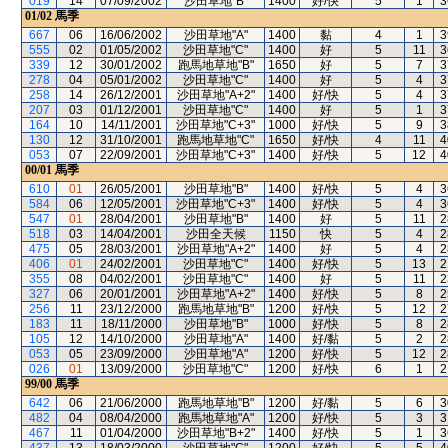
019
14
07/09/2002
沙田草地"B"
1400
好/快
5
1
3
01/02
馬季
667
06
16/06/2002
沙田草地"A"
1400
黏
4
1
3
555
02
01/05/2002
沙田草地"C"
1400
好
5
11
3
339
12
30/01/2002
跑馬地草地"B"
1650
好
5
7
3
278
04
05/01/2002
沙田草地"C"
1400
好
5
4
3
258
14
26/12/2001
沙田草地"A+2"
1400
好/快
5
4
3
207
03
01/12/2001
沙田草地"C"
1400
好
5
1
3
164
10
14/11/2001
沙田草地"C+3"
1000
好/快
5
9
3
130
12
31/10/2001
跑馬地草地"C"
1650
好/快
4
11
4
053
07
22/09/2001
沙田草地"C+3"
1400
好/快
5
12
4
00/01
馬季
610
01
26/05/2001
沙田草地"B"
1400
好/快
5
4
3
584
06
12/05/2001
沙田草地"C+3"
1400
好/快
5
4
3
547
01
28/04/2001
沙田草地"B"
1400
好
5
11
2
518
03
14/04/2001
沙田全天候
1150
快
5
4
2
475
05
28/03/2001
沙田草地"A+2"
1400
好
5
4
2
406
01
24/02/2001
沙田草地"C"
1400
好/快
5
13
2
355
08
04/02/2001
沙田草地"C"
1400
好
5
11
2
327
06
20/01/2001
沙田草地"A+2"
1400
好/快
5
8
2
256
11
23/12/2000
跑馬地草地"B"
1200
好/快
5
12
2
183
11
18/11/2000
沙田草地"B"
1000
好/快
5
8
2
105
12
14/10/2000
沙田草地"A"
1400
好/黏
5
2
2
053
05
23/09/2000
沙田草地"A"
1200
好/快
5
12
2
026
01
13/09/2000
沙田草地"C"
1200
好/快
6
1
2
99/00
馬季
642
06
21/06/2000
跑馬地草地"B"
1200
好/黏
5
6
3
482
04
08/04/2000
跑馬地草地"A"
1200
好/快
5
3
3
467
11
01/04/2000
沙田草地"B+2"
1400
好/快
5
1
3