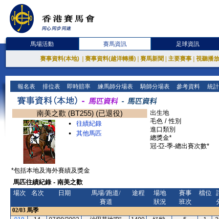
馬場活動
賽馬資訊
足球資訊
賽事資料(本地)
|
賽事資料(越洋轉播)
|
賽馬新聞
|
主要賽事
|
視聽播
報名表
排位表
即時賠率
練馬師分場表
騎師分場表
參考資料
統計
南美之歡 (BT255) (已退役)
出生地
毛色 / 性別
往績紀錄
進口類別
其他馬匹
總獎金*
冠-亞-季-總出賽次數*
*包括本地及海外賽績及獎金
馬匹往績紀錄 - 南美之歡
場次
名次
日期
馬場/跑道/
途程
場地
賽事
檔位
賽道
狀況
班次
02/03
馬季