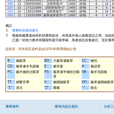
437
13
18/03/2000
沙田草地"C"
1200
好/快
5
5
4
398
12
05/03/2000
沙田草地"A"
1400
好/快
4
14
4
183
13
27/11/1999
沙田草地"B+2"
1400
好/快
4
5
4
153
12
13/11/1999
沙田草地"C"
1400
好/快
4
14
4
089
11
13/10/1999
跑馬地草地"B+2"
1000
好/快
4
4
4
備註:
1.
賽事特別情況索引
2.
模擬鳥瞰重溫由特約供應商提供，供馬迷作個人娛樂資訊之用。但由
已盡一切努力務求有關資料盡可能準確，馬會就此並無責任。至於賽馬
請留意 : 所有馬匹資料是由1979-80馬季開始計算
B :
BO :
CC :
戴眼罩
只戴單邊眼罩
喉托
CO :
E :
H :
戴單邊羊毛面箍
戴耳塞
戴頭罩
PC :
PS :
SB :
戴半掩防沙眼罩
戴單邊半掩防沙眼
戴羊毛額箍
罩
TT :
V :
VO :
綁繫舌帶
戴開縫眼罩
戴單邊開縫眼罩
"1" :
"2" :
"-" :
首次
重戴
除去
賽事資料
賽馬消息及資訊
分析工