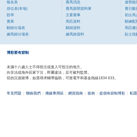
報名表
賽馬消息
速勢能
排位表(本地)
賽馬新聞資料庫
賽日數
賠率
主要賽事
初出馬
賽果
馬匹資料
騎練配
騎師分場表
騎師資料
馬匹搬
練馬師分場表
練馬師資料
貼士指
博彩要有節制
未滿十八歲人士不得投注或進入可投注的地方。
向非法或海外莊家下注，即屬違法，且可被判監禁。
切勿沉迷賭博，如需尋求輔導協助，可致電平和基金熱線1834 633。
常見問題
|
聯絡我們
|
傳媒專用區
|
網頁指南
|
規例
|
提倡有節制博彩
|
私隱