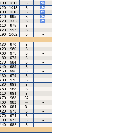
4.00
1011
B
8.20
1013
B
3.90
1016
B
3.10
995
B
4.20
1002
B
2.10
975
B
--
8.20
992
B
--
1.90
1002
B
--
8.30
970
B
--
9.20
960
B
--
9.60
975
B
--
1.80
978
B
--
2.70
984
B
--
8.40
985
B
--
2.50
996
B
--
2.30
979
B
--
4.30
976
B
--
1.80
983
B
--
4.50
988
B
--
2.10
984
B
--
8.70
968
B2
--
4.60
982
--
--
9.90
984
B-
--
9.20
971
B
--
8.70
974
B
--
1.30
971
B
--
2.40
982
B
--