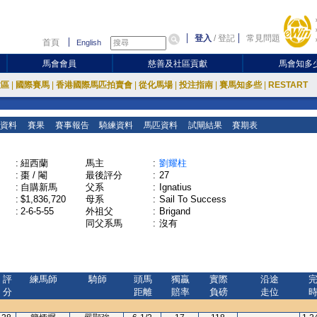
登入
/
登記
常見問題
首頁
English
馬會會員
慈善及社區貢獻
馬會知多
放區
|
國際賽馬
|
香港國際馬匹拍賣會
|
從化馬場
|
投注指南
|
賽馬知多些
|
RESTART
資料
賽果
賽事報告
騎練資料
馬匹資料
試閘結果
賽期表
:
紐西蘭
馬主
:
劉耀柱
:
棗 / 閹
最後評分
:
27
:
自購新馬
父系
:
Ignatius
:
$1,836,720
母系
:
Sail To Success
:
2-6-5-55
外祖父
:
Brigand
同父系馬
:
沒有
評
練馬師
騎師
頭馬
獨贏
實際
沿途
分
距離
賠率
負磅
走位