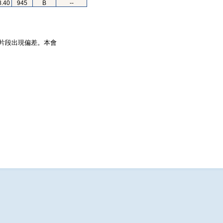
8.40
945
B
--
片段出現偏差。本會