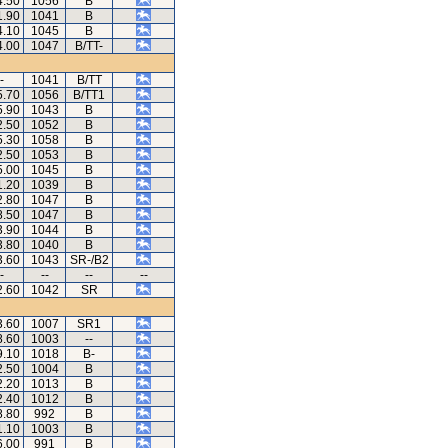
4.50
1056
B
1.90
1041
B
4.10
1045
B
4.00
1047
B/TT-
-
1041
B/TT
5.70
1056
B/TT1
5.90
1043
B
2.50
1052
B
5.30
1058
B
2.50
1053
B
5.00
1045
B
1.20
1039
B
2.80
1047
B
8.50
1047
B
3.90
1044
B
3.80
1040
B
3.60
1043
SR-/B2
-
--
--
--
2.60
1042
SR
3.60
1007
SR1
8.60
1003
--
9.10
1018
B-
2.50
1004
B
2.20
1013
B
2.40
1012
B
8.80
992
B
1.10
1003
B
6.00
991
B