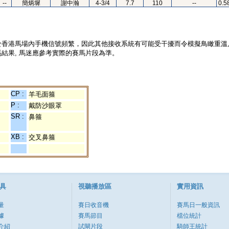
--
簡炳墀
謝中瀚
4-3/4
7.7
110
--
0.5
於香港馬場內手機信號頻繁，因此其他接收系統有可能受干擾而令模擬鳥瞰重溫
結果, 馬迷應參考實際的賽馬片段為準。
CP :
羊毛面箍
P :
戴防沙眼罩
SR :
鼻箍
XB :
交叉鼻箍
具
視聽播放區
實用資訊
量
賽日收音機
賽馬日一般資訊
據
賽馬節目
檔位統計
介紹
試閘片段
騎師王統計