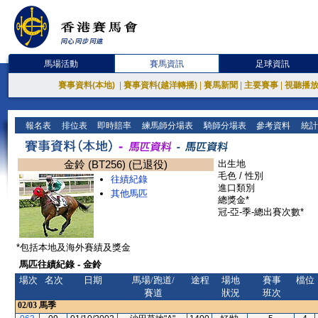
馬場活動
賽馬資訊
足球資訊
賽事資料(本地)
|
賽事資料(越洋轉播)
|
賽馬新聞
|
主要賽事
|
視聽播
報名表
排位表
即時賠率
練馬師分場表
騎師分場表
參考資料
統計
金鈴 (BT256) (已退役)
出生地
毛色 / 性別
往績紀錄
進口類別
其他馬匹
總獎金*
冠-亞-季-總出賽次數*
*包括本地及海外賽績及獎金
馬匹往績紀錄 - 金鈴
場次
名次
日期
馬場/跑道/
途程
場地
賽事
檔位
賽道
狀況
班次
02/03
馬季