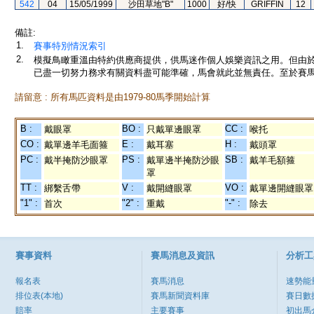
542
04
15/05/1999
沙田草地"B"
1000
好/快
GRIFFIN
12
備註:
1.
賽事特別情況索引
2.
模擬鳥瞰重溫由特約供應商提供，供馬迷作個人娛樂資訊之用。但由
已盡一切努力務求有關資料盡可能準確，馬會就此並無責任。至於賽馬
請留意 : 所有馬匹資料是由1979-80馬季開始計算
B :
BO :
CC :
戴眼罩
只戴單邊眼罩
喉托
CO :
E :
H :
戴單邊羊毛面箍
戴耳塞
戴頭罩
PC :
PS :
SB :
戴半掩防沙眼罩
戴單邊半掩防沙眼
戴羊毛額箍
罩
TT :
V :
VO :
綁繫舌帶
戴開縫眼罩
戴單邊開縫眼罩
"1" :
"2" :
"-" :
首次
重戴
除去
賽事資料
賽馬消息及資訊
分析工
報名表
賽馬消息
速勢能
排位表(本地)
賽馬新聞資料庫
賽日數
賠率
主要賽事
初出馬