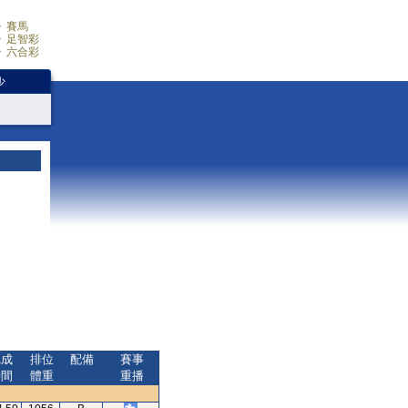
賽馬
足智彩
六合彩
少
完成
排位
配備
賽事
時間
體重
重播