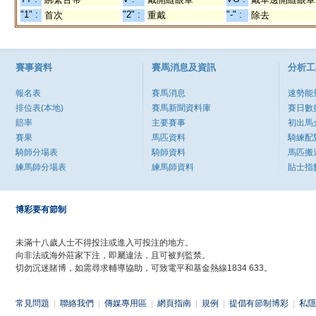
"1" :
"2" :
"-" :
首次
重戴
除去
賽事資料
賽馬消息及資訊
分析工
報名表
賽馬消息
速勢能
排位表(本地)
賽馬新聞資料庫
賽日數
賠率
主要賽事
初出馬
賽果
馬匹資料
騎練配
騎師分場表
騎師資料
馬匹搬
練馬師分場表
練馬師資料
貼士指
博彩要有節制
未滿十八歲人士不得投注或進入可投注的地方。
向非法或海外莊家下注，即屬違法，且可被判監禁。
切勿沉迷賭博，如需尋求輔導協助，可致電平和基金熱線1834 633。
常見問題
|
聯絡我們
|
傳媒專用區
|
網頁指南
|
規例
|
提倡有節制博彩
|
私隱