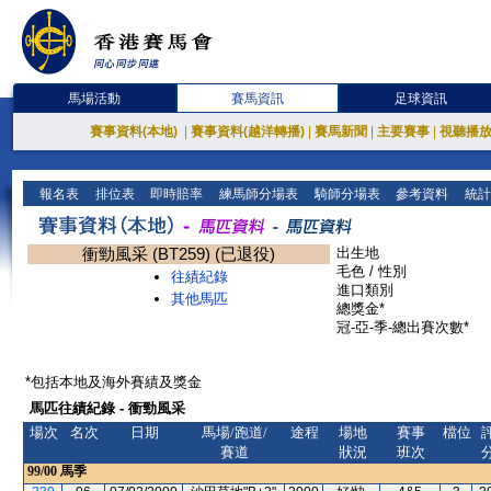
馬場活動
賽馬資訊
足球資訊
賽事資料(本地)
|
賽事資料(越洋轉播)
|
賽馬新聞
|
主要賽事
|
視聽播
報名表
排位表
即時賠率
練馬師分場表
騎師分場表
參考資料
統計
衝勁風采 (BT259) (已退役)
出生地
毛色 / 性別
往績紀錄
進口類別
其他馬匹
總獎金*
冠-亞-季-總出賽次數*
*包括本地及海外賽績及獎金
馬匹往績紀錄 - 衝勁風采
場次
名次
日期
馬場/跑道/
途程
場地
賽事
檔位
賽道
狀況
班次
99/00
馬季