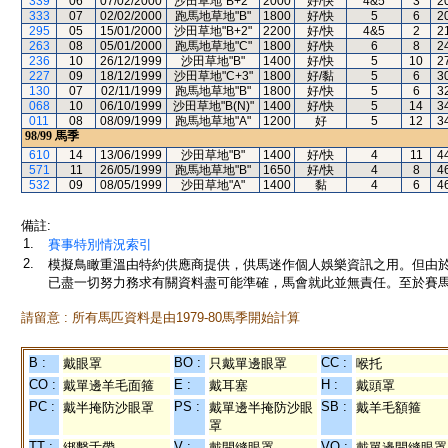
339
06
07/02/2000
沙田草地"B+2"
2000
好/快
4&5
3
2
333
07
02/02/2000
跑馬地草地"B"
1800
好/快
5
6
2
295
05
15/01/2000
沙田草地"B+2"
2200
好/快
4&5
2
2
263
08
05/01/2000
跑馬地草地"C"
1800
好/快
6
8
2
236
10
26/12/1999
沙田草地"B"
1400
好/快
5
10
2
227
09
18/12/1999
沙田草地"C+3"
1800
好/黏
5
6
3
130
07
02/11/1999
跑馬地草地"B"
1800
好/快
5
6
3
068
10
06/10/1999
沙田草地"B(N)"
1400
好/快
5
14
3
011
08
08/09/1999
跑馬地草地"A"
1200
好
5
12
3
98/99
馬季
610
14
13/06/1999
沙田草地"B"
1400
好/快
4
11
4
571
11
26/05/1999
跑馬地草地"B"
1650
好/快
4
8
4
532
09
08/05/1999
沙田草地"A"
1400
黏
4
6
4
備註:
1.
賽事特別情況索引
2.
模擬鳥瞰重溫由特約供應商提供，供馬迷作個人娛樂資訊之用。但由
已盡一切努力務求有關資料盡可能準確，馬會就此並無責任。至於賽馬
請留意 : 所有馬匹資料是由1979-80馬季開始計算
B :
BO :
CC :
戴眼罩
只戴單邊眼罩
喉托
CO :
E :
H :
戴單邊羊毛面箍
戴耳塞
戴頭罩
PC :
PS :
SB :
戴半掩防沙眼罩
戴單邊半掩防沙眼
戴羊毛額箍
罩
TT :
V :
VO :
綁繫舌帶
戴開縫眼罩
戴單邊開縫眼罩