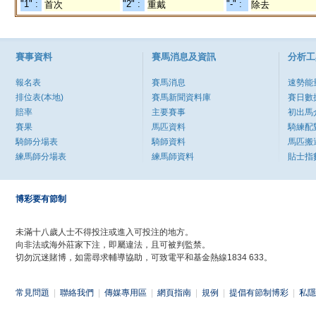
"1" :
"2" :
"-" :
首次
重戴
除去
賽事資料
賽馬消息及資訊
分析工
報名表
賽馬消息
速勢能
排位表(本地)
賽馬新聞資料庫
賽日數
賠率
主要賽事
初出馬
賽果
馬匹資料
騎練配
騎師分場表
騎師資料
馬匹搬
練馬師分場表
練馬師資料
貼士指
博彩要有節制
未滿十八歲人士不得投注或進入可投注的地方。
向非法或海外莊家下注，即屬違法，且可被判監禁。
切勿沉迷賭博，如需尋求輔導協助，可致電平和基金熱線1834 633。
常見問題
|
聯絡我們
|
傳媒專用區
|
網頁指南
|
規例
|
提倡有節制博彩
|
私隱