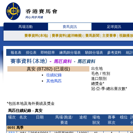
馬場活動
賽馬資訊
足球資訊
賽事資料(本地)
|
賽事資料(越洋轉播)
|
賽馬新聞
|
主要賽事
|
視聽播
報名表
排位表
即時賠率
練馬師分場表
騎師分場表
參考資料
統計
真安 (BT282) (已退役)
出生地
毛色 / 性別
往績紀錄
進口類別
其他馬匹
總獎金*
冠-亞-季-總出賽次數*
*包括本地及海外賽績及獎金
馬匹往績紀錄 - 真安
場次
名次
日期
馬場/跑道/
途程
場地
賽事
檔位
賽道
狀況
班次
00/01
馬季