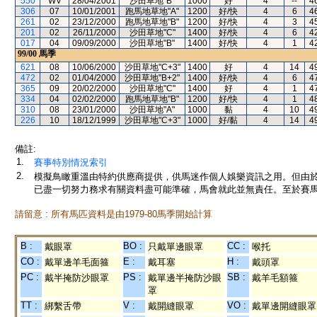
550
WV
28/04/2001
沙田草地"B"
1000
好
4
--
4
306
07
10/01/2001
跑馬地草地"A"
1200
好/快
4
6
4
261
02
23/12/2000
跑馬地草地"B"
1200
好/快
4
3
4
201
02
26/11/2000
沙田草地"C"
1400
好/快
4
6
4
017
04
09/09/2000
沙田草地"B"
1400
好/快
4
1
4
99/00
馬季
621
08
10/06/2000
沙田草地"C+3"
1400
好
4
14
4
472
02
01/04/2000
沙田草地"B+2"
1400
好/快
4
6
4
365
09
20/02/2000
沙田草地"C"
1400
好
4
1
4
334
04
02/02/2000
跑馬地草地"B"
1200
好/快
4
1
4
310
08
23/01/2000
沙田草地"A"
1000
黏
4
10
4
226
10
18/12/1999
沙田草地"C+3"
1000
好/黏
4
14
4
備註:
1.
賽事特別情況索引
2.
模擬鳥瞰重溫由特約供應商提供，供馬迷作個人娛樂資訊之用。但由
已盡一切努力務求有關資料盡可能準確，馬會就此並無責任。至於賽馬
請留意 : 所有馬匹資料是由1979-80馬季開始計算
B :
BO :
CC :
戴眼罩
只戴單邊眼罩
喉托
CO :
E :
H :
戴單邊羊毛面箍
戴耳塞
戴頭罩
PC :
PS :
SB :
戴半掩防沙眼罩
戴單邊半掩防沙眼
戴羊毛額箍
罩
TT :
V :
VO :
綁繫舌帶
戴開縫眼罩
戴單邊開縫眼罩