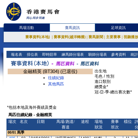
馬場活動
賽馬資訊
足球資訊
賽事資料(本地)
|
賽事資料(越洋轉播)
|
賽馬新聞
|
主要賽事
|
視聽播
報名表
排位表
即時賠率
練馬師分場表
騎師分場表
參考資料
統計
金融精英 (BT304) (已退役)
出生地
毛色 / 性別
往績紀錄
進口類別
其他馬匹
總獎金*
冠-亞-季-總出賽次數*
*包括本地及海外賽績及獎金
馬匹往績紀錄 - 金融精英
場次
名次
日期
馬場/跑道/
途程
場地
賽事
檔位
賽道
狀況
班次
00/01
馬季