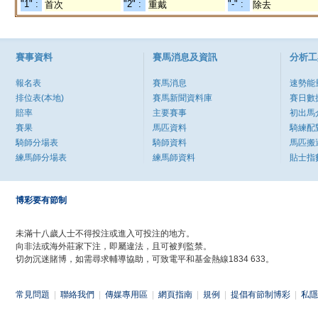
"1" :
"2" :
"-" :
首次
重戴
除去
賽事資料
賽馬消息及資訊
分析工
報名表
賽馬消息
速勢能
排位表(本地)
賽馬新聞資料庫
賽日數
賠率
主要賽事
初出馬
賽果
馬匹資料
騎練配
騎師分場表
騎師資料
馬匹搬
練馬師分場表
練馬師資料
貼士指
博彩要有節制
未滿十八歲人士不得投注或進入可投注的地方。
向非法或海外莊家下注，即屬違法，且可被判監禁。
切勿沉迷賭博，如需尋求輔導協助，可致電平和基金熱線1834 633。
常見問題
|
聯絡我們
|
傳媒專用區
|
網頁指南
|
規例
|
提倡有節制博彩
|
私隱