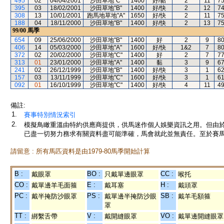
495
02
04/04/2001
沙田草地"C"
1400
好/黏
2
11
7
395
03
18/02/2001
沙田草地"B"
1400
好/快
2
12
7
308
13
10/01/2001
跑馬地草地"A"
1650
好/快
2
11
7
188
04
18/11/2000
沙田草地"B"
1400
好/快
2
13
7
99/00
馬季
654
09
25/06/2000
沙田草地"B"
1400
好
2
9
8
406
14
05/03/2000
沙田草地"A"
1600
好/快
1&2
7
8
372
02
20/02/2000
沙田草地"C"
1400
好
2
7
7
313
01
23/01/2000
沙田草地"A"
1400
黏
3
9
6
241
02
26/12/1999
沙田草地"B"
1400
好/快
3
1
6
157
03
13/11/1999
沙田草地"C"
1600
好/快
3
1
6
092
01
16/10/1999
沙田草地"C"
1400
好/快
4
11
4
備註:
1.
賽事特別情況索引
2.
模擬鳥瞰重溫由特約供應商提供，供馬迷作個人娛樂資訊之用。但由
已盡一切努力務求有關資料盡可能準確，馬會就此並無責任。至於賽馬
請留意 : 所有馬匹資料是由1979-80馬季開始計算
B :
BO :
CC :
戴眼罩
只戴單邊眼罩
喉托
CO :
E :
H :
戴單邊羊毛面箍
戴耳塞
戴頭罩
PC :
PS :
SB :
戴半掩防沙眼罩
戴單邊半掩防沙眼
戴羊毛額箍
罩
TT :
V :
VO :
綁繫舌帶
戴開縫眼罩
戴單邊開縫眼罩