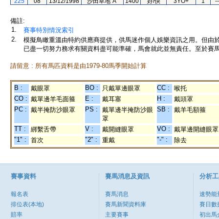
225
08
13/12/1998
沙田草地"A"
1400
好/快
3YO+
1
--
備註:
1.
賽事特別情況索引
2.
模擬鳥瞰重溫由特約供應商提供，供馬迷作個人娛樂資訊之用。但由
已盡一切努力務求有關資料盡可能準確，馬會就此並無責任。至於賽馬
請留意 : 所有馬匹資料是由1979-80馬季開始計算
B :
BO :
CC :
戴眼罩
只戴單邊眼罩
喉托
CO :
E :
H :
戴單邊羊毛面箍
戴耳塞
戴頭罩
PC :
PS :
SB :
戴半掩防沙眼罩
戴單邊半掩防沙眼
戴羊毛額箍
罩
TT :
V :
VO :
綁繫舌帶
戴開縫眼罩
戴單邊開縫眼罩
"1" :
"2" :
"-" :
首次
重戴
除去
賽事資料
賽馬消息及資訊
分析工
報名表
賽馬消息
速勢能
排位表(本地)
賽馬新聞資料庫
賽日數
賠率
主要賽事
初出馬