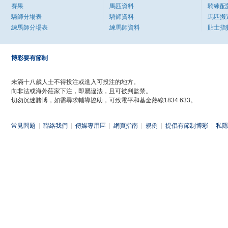
賽果
馬匹資料
騎練配
騎師分場表
騎師資料
馬匹搬
練馬師分場表
練馬師資料
貼士指
博彩要有節制
未滿十八歲人士不得投注或進入可投注的地方。
向非法或海外莊家下注，即屬違法，且可被判監禁。
切勿沉迷賭博，如需尋求輔導協助，可致電平和基金熱線1834 633。
常見問題
|
聯絡我們
|
傳媒專用區
|
網頁指南
|
規例
|
提倡有節制博彩
|
私隱