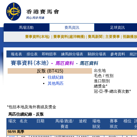
馬場活動
賽馬資訊
足球資訊
賽事資料(本地)
|
賽事資料(越洋轉播)
|
賽馬新聞
|
主要賽事
|
視聽播
報名表
排位表
即時賠率
練馬師分場表
騎師分場表
參考資料
統計
反叛 (BT415)
出生地
毛色 / 性別
往績紀錄
進口類別
其他馬匹
總獎金*
冠-亞-季-總出賽次數*
*包括本地及海外賽績及獎金
馬匹往績紀錄 - 反叛
場次
名次
日期
馬場/跑道/
途程
場地
賽事
檔位
賽道
狀況
班次
98/99
馬季