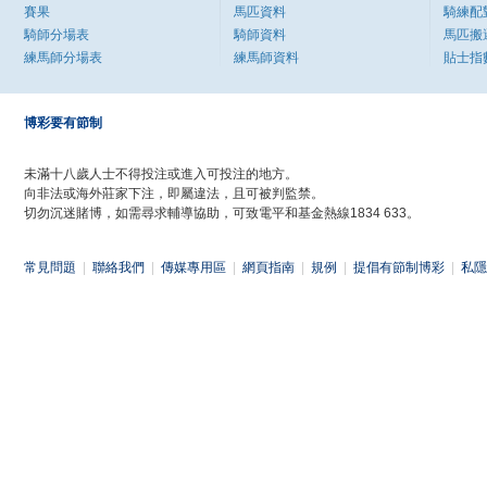
賽果
馬匹資料
騎練配
騎師分場表
騎師資料
馬匹搬
練馬師分場表
練馬師資料
貼士指
博彩要有節制
未滿十八歲人士不得投注或進入可投注的地方。
向非法或海外莊家下注，即屬違法，且可被判監禁。
切勿沉迷賭博，如需尋求輔導協助，可致電平和基金熱線1834 633。
常見問題
|
聯絡我們
|
傳媒專用區
|
網頁指南
|
規例
|
提倡有節制博彩
|
私隱