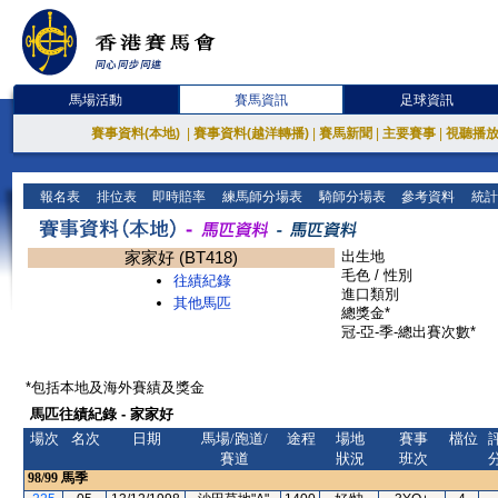
馬場活動
賽馬資訊
足球資訊
賽事資料(本地)
|
賽事資料(越洋轉播)
|
賽馬新聞
|
主要賽事
|
視聽播
報名表
排位表
即時賠率
練馬師分場表
騎師分場表
參考資料
統計
家家好 (BT418)
出生地
毛色 / 性別
往績紀錄
進口類別
其他馬匹
總獎金*
冠-亞-季-總出賽次數*
*包括本地及海外賽績及獎金
馬匹往績紀錄 - 家家好
場次
名次
日期
馬場/跑道/
途程
場地
賽事
檔位
賽道
狀況
班次
98/99
馬季