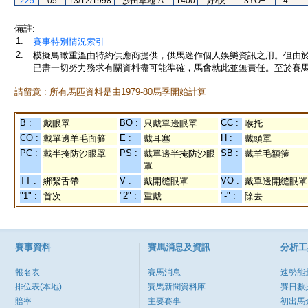
225
05
13/12/1998
沙田草地"A"
1400
好/快
3YO+
4
--
備註:
1.
賽事特別情況索引
2.
模擬鳥瞰重溫由特約供應商提供，供馬迷作個人娛樂資訊之用。但由
已盡一切努力務求有關資料盡可能準確，馬會就此並無責任。至於賽馬
請留意 : 所有馬匹資料是由1979-80馬季開始計算
B :
BO :
CC :
戴眼罩
只戴單邊眼罩
喉托
CO :
E :
H :
戴單邊羊毛面箍
戴耳塞
戴頭罩
PC :
PS :
SB :
戴半掩防沙眼罩
戴單邊半掩防沙眼
戴羊毛額箍
罩
TT :
V :
VO :
綁繫舌帶
戴開縫眼罩
戴單邊開縫眼罩
"1" :
"2" :
"-" :
首次
重戴
除去
賽事資料
賽馬消息及資訊
分析工
報名表
賽馬消息
速勢能
排位表(本地)
賽馬新聞資料庫
賽日數
賠率
主要賽事
初出馬