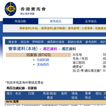
馬場活動
賽馬資訊
足球資訊
賽事資料(本地)
|
賽事資料(越洋轉播)
|
賽馬新聞
|
主要賽事
|
視聽播
報名表
排位表
即時賠率
練馬師分場表
騎師分場表
參考資料
統計
回家路 (BT423)
出生地
:
D
毛色 / 性別
:
棕
往績紀錄
進口類別
:
其他馬匹
總獎金*
:
$
冠-亞-季-總出賽次數*
:
0-
*包括本地及海外賽績及獎金
馬匹往績紀錄 - 回家路
場次
名次
日期
馬場/跑道/
途程
場地
賽事
檔位
賽道
狀況
班次
98/99
馬季