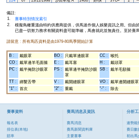
224
07
13/12/1998
沙田草地"A"
2400
好/快
3YO+
2
--
備註:
1.
賽事特別情況索引
2.
模擬鳥瞰重溫由特約供應商提供，供馬迷作個人娛樂資訊之用。但由
已盡一切努力務求有關資料盡可能準確，馬會就此並無責任。至於賽馬
請留意 : 所有馬匹資料是由1979-80馬季開始計算
B :
BO :
CC :
戴眼罩
只戴單邊眼罩
喉托
CO :
E :
H :
戴單邊羊毛面箍
戴耳塞
戴頭罩
PC :
PS :
SB :
戴半掩防沙眼罩
戴單邊半掩防沙眼
戴羊毛額箍
罩
TT :
V :
VO :
綁繫舌帶
戴開縫眼罩
戴單邊開縫眼罩
"1" :
"2" :
"-" :
首次
重戴
除去
賽事資料
賽馬消息及資訊
分析工
報名表
賽馬消息
速勢能
排位表(本地)
賽馬新聞資料庫
賽日數
賠率
主要賽事
初出馬