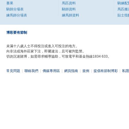
賽果
馬匹資料
騎練配
騎師分場表
騎師資料
馬匹搬
練馬師分場表
練馬師資料
貼士指
博彩要有節制
未滿十八歲人士不得投注或進入可投注的地方。
向非法或海外莊家下注，即屬違法，且可被判監禁。
切勿沉迷賭博，如需尋求輔導協助，可致電平和基金熱線1834 633。
常見問題
|
聯絡我們
|
傳媒專用區
|
網頁指南
|
規例
|
提倡有節制博彩
|
私隱