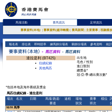
馬場活動
賽馬資訊
足球資訊
賽事資料(本地)
|
賽事資料(越洋轉播)
|
賽馬新聞
|
主要賽事
|
視聽播
報名表
排位表
即時賠率
練馬師分場表
騎師分場表
參考資料
統計
達拉是利 (BT425)
出生地
毛色 / 性別
往績紀錄
進口類別
其他馬匹
總獎金*
冠-亞-季-總出賽次數*
*包括本地及海外賽績及獎金
馬匹往績紀錄 - 達拉是利
場次
名次
日期
馬場/跑道/
途程
場地
賽事
檔位
賽道
狀況
班次
98/99
馬季