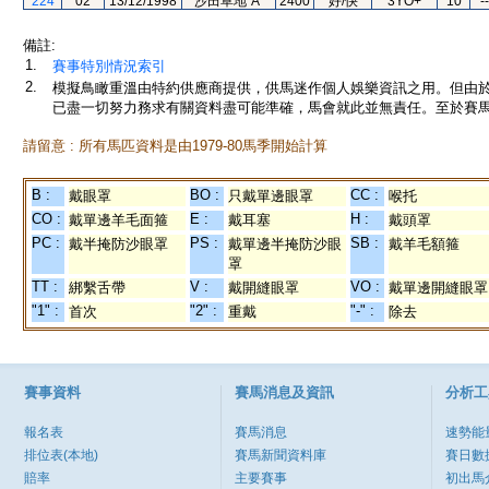
224
02
13/12/1998
沙田草地"A"
2400
好/快
3YO+
10
--
備註:
1.
賽事特別情況索引
2.
模擬鳥瞰重溫由特約供應商提供，供馬迷作個人娛樂資訊之用。但由
已盡一切努力務求有關資料盡可能準確，馬會就此並無責任。至於賽馬
請留意 : 所有馬匹資料是由1979-80馬季開始計算
B :
BO :
CC :
戴眼罩
只戴單邊眼罩
喉托
CO :
E :
H :
戴單邊羊毛面箍
戴耳塞
戴頭罩
PC :
PS :
SB :
戴半掩防沙眼罩
戴單邊半掩防沙眼
戴羊毛額箍
罩
TT :
V :
VO :
綁繫舌帶
戴開縫眼罩
戴單邊開縫眼罩
"1" :
"2" :
"-" :
首次
重戴
除去
賽事資料
賽馬消息及資訊
分析工
報名表
賽馬消息
速勢能
排位表(本地)
賽馬新聞資料庫
賽日數
賠率
主要賽事
初出馬