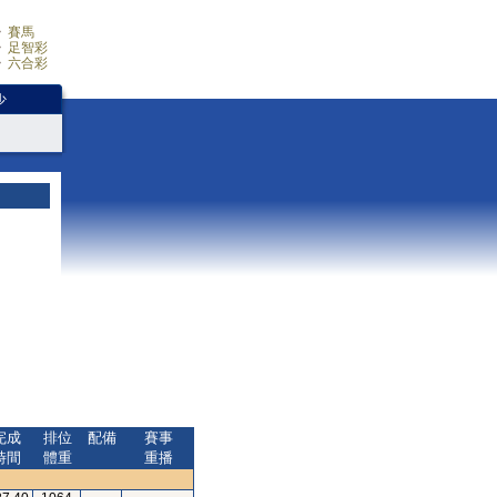
賽馬
足智彩
六合彩
少
完成
排位
配備
賽事
時間
體重
重播