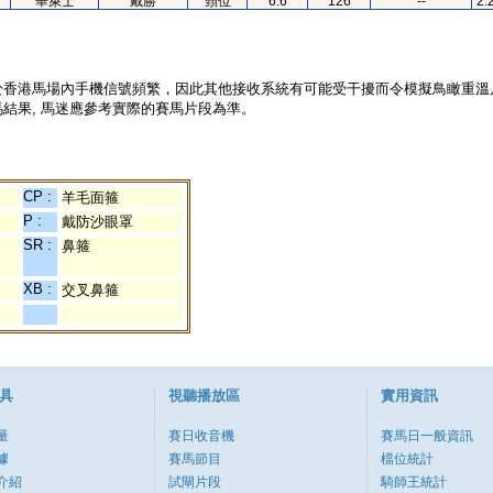
華萊士
戴勝
頸位
6.6
126
--
2.
於香港馬場內手機信號頻繁，因此其他接收系統有可能受干擾而令模擬鳥瞰重溫
結果, 馬迷應參考實際的賽馬片段為準。
CP :
羊毛面箍
P :
戴防沙眼罩
SR :
鼻箍
XB :
交叉鼻箍
具
視聽播放區
實用資訊
量
賽日收音機
賽馬日一般資訊
據
賽馬節目
檔位統計
介紹
試閘片段
騎師王統計