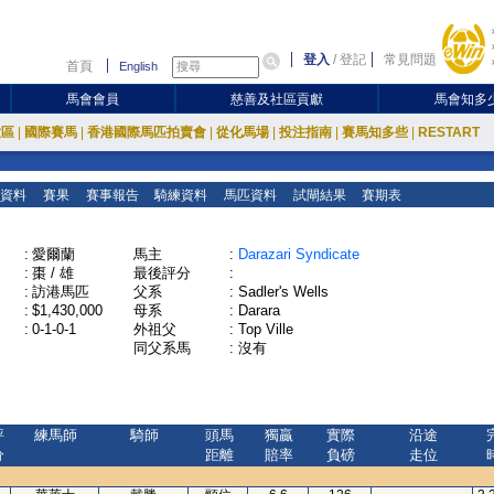
登入
/
登記
常見問題
首頁
English
馬會會員
慈善及社區貢獻
馬會知多
放區
|
國際賽馬
|
香港國際馬匹拍賣會
|
從化馬場
|
投注指南
|
賽馬知多些
|
RESTART
資料
賽果
賽事報告
騎練資料
馬匹資料
試閘結果
賽期表
:
愛爾蘭
馬主
:
Darazari Syndicate
:
棗 / 雄
最後評分
:
:
訪港馬匹
父系
:
Sadler's Wells
:
$1,430,000
母系
:
Darara
:
0-1-0-1
外祖父
:
Top Ville
同父系馬
:
沒有
評
練馬師
騎師
頭馬
獨贏
實際
沿途
分
距離
賠率
負磅
走位