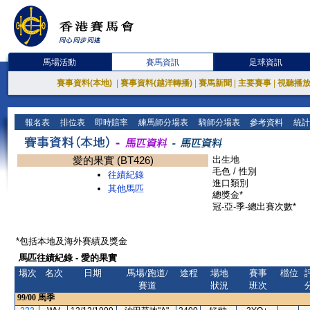
馬場活動
賽馬資訊
足球資訊
賽事資料(本地)
|
賽事資料(越洋轉播)
|
賽馬新聞
|
主要賽事
|
視聽播
報名表
排位表
即時賠率
練馬師分場表
騎師分場表
參考資料
統計
愛的果實 (BT426)
出生地
毛色 / 性別
往績紀錄
進口類別
其他馬匹
總獎金*
冠-亞-季-總出賽次數*
*包括本地及海外賽績及獎金
馬匹往績紀錄 - 愛的果實
場次
名次
日期
馬場/跑道/
途程
場地
賽事
檔位
賽道
狀況
班次
99/00
馬季