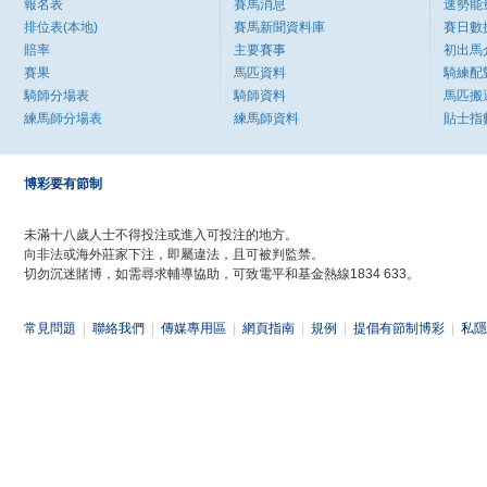
報名表
賽馬消息
速勢能
排位表(本地)
賽馬新聞資料庫
賽日數
賠率
主要賽事
初出馬
賽果
馬匹資料
騎練配
騎師分場表
騎師資料
馬匹搬
練馬師分場表
練馬師資料
貼士指
博彩要有節制
未滿十八歲人士不得投注或進入可投注的地方。
向非法或海外莊家下注，即屬違法，且可被判監禁。
切勿沉迷賭博，如需尋求輔導協助，可致電平和基金熱線1834 633。
常見問題
|
聯絡我們
|
傳媒專用區
|
網頁指南
|
規例
|
提倡有節制博彩
|
私隱