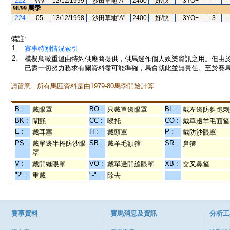
222
WV
12/12/1999
沙田草地"A"
2400
好/快
3YO+
--
-
98/99
馬季
224
05
13/12/1998
沙田草地"A"
2400
好/快
3YO+
3
-
備註:
1.
賽事特別情況索引
2.
模擬鳥瞰重溫由特約供應商提供，供馬迷作個人娛樂資訊之用。但由
已盡一切努力務求有關資料盡可能準確，馬會就此並無責任。至於賽馬
請留意 : 所有馬匹資料是由1979-80馬季開始計算
B :
BO :
BL :
戴眼罩
只戴單邊眼罩
戴左邊防斜跑刺
BK :
CC :
CO :
閘氈
喉托
戴單邊羊毛面箍
E :
H :
P :
戴耳塞
戴頭罩
戴防沙眼罩
PS :
SB :
SR :
戴單邊半掩防沙眼
戴羊毛額箍
鼻箍
罩
V :
VO :
XB :
戴開縫眼罩
戴單邊開縫眼罩
交叉鼻箍
"2" :
"-" :
重戴
除去
賽事資料
賽馬消息及資訊
分析工