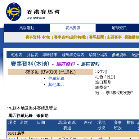
馬場活動
賽馬資訊
足球資訊
賽事資料(本地)
|
賽事資料(越洋轉播)
|
賽馬新聞
|
主要賽事
|
視聽播
報名表
排位表
即時賠率
練馬師分場表
騎師分場表
參考資料
統計
確多勁 (BV010) (已退役)
出生地
毛色 / 性別
往績紀錄
進口類別
其他馬匹
總獎金*
冠-亞-季-總出賽次數*
*包括本地及海外賽績及獎金
馬匹往績紀錄 - 確多勁
場次
名次
日期
馬場/跑道/
途程
場地
賽事
檔位
賽道
狀況
班次
00/01
馬季