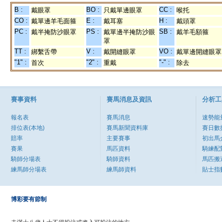
B :
BO :
CC :
戴眼罩
只戴單邊眼罩
喉托
CO :
E :
H :
戴單邊羊毛面箍
戴耳塞
戴頭罩
PC :
PS :
SB :
戴半掩防沙眼罩
戴單邊半掩防沙眼
戴羊毛額箍
罩
TT :
V :
VO :
綁繫舌帶
戴開縫眼罩
戴單邊開縫眼罩
"1" :
"2" :
"-" :
首次
重戴
除去
賽事資料
賽馬消息及資訊
分析工
報名表
賽馬消息
速勢能
排位表(本地)
賽馬新聞資料庫
賽日數
賠率
主要賽事
初出馬
賽果
馬匹資料
騎練配
騎師分場表
騎師資料
馬匹搬
練馬師分場表
練馬師資料
貼士指
博彩要有節制