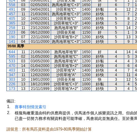
624
08
03/06/2001
沙田全天候
1650
快
6
1
1
558
03
02/05/2001
跑馬地草地"C+3"
1650
好
6
7
1
491
09
04/04/2001
沙田草地"C"
1400
好/黏
6
12
2
457
11
21/03/2001
跑馬地草地"C+3"
1650
好/快
6
7
2
405
10
24/02/2001
沙田草地"C"
1000
好/快
5
8
2
365
12
07/02/2001
沙田草地"C+3"
1400
好/快
5
2
2
258
11
23/12/2000
跑馬地草地"B"
1650
好/快
5
14
2
223
06
06/12/2000
沙田全天候
1150
好
5
1
3
190
07
22/11/2000
沙田草地"B+2"
1200
好/快
5
13
3
141
04
01/11/2000
跑馬地草地"C+3"
1200
好/快
5
9
3
99/00
馬季
644
11
21/06/2000
跑馬地草地"B"
1650
好
4
14
4
595
02
31/05/2000
跑馬地草地"C"
1650
好/快
4
5
3
533
03
03/05/2000
跑馬地草地"A"
1200
好/黏
4
4
3
470
14
01/04/2000
沙田草地"B+2"
1600
好/快
4
6
4
403
11
05/03/2000
沙田草地"A"
1400
好/快
4
7
4
347
11
12/02/2000
沙田草地"A"
1200
好/快
4
11
4
303
10
19/01/2000
沙田全天候
1150
快
3
12
5
226
13
18/12/1999
沙田草地"C+3"
1000
好/黏
4
4
5
173
13
21/11/1999
沙田草地"A+2"
1000
好/快
3
4
5
備註:
1.
賽事特別情況索引
2.
模擬鳥瞰重溫由特約供應商提供，供馬迷作個人娛樂資訊之用。但由
已盡一切努力務求有關資料盡可能準確，馬會就此並無責任。至於賽馬
請留意 : 所有馬匹資料是由1979-80馬季開始計算