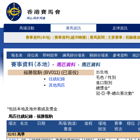
馬場活動
賽馬資訊
足球資訊
賽事資料(本地)
|
賽事資料(越洋轉播)
|
賽馬新聞
|
主要賽事
|
視聽播
報名表
排位表
即時賠率
練馬師分場表
騎師分場表
參考資料
統計
福勝龍駒 (BV011) (已退役)
出生地
毛色 / 性別
往績紀錄
進口類別
其他馬匹
總獎金*
冠-亞-季-總出賽次數*
*包括本地及海外賽績及獎金
馬匹往績紀錄 - 福勝龍駒
場次
名次
日期
馬場/跑道/
途程
場地
賽事
檔位
賽道
狀況
班次
02/03
馬季