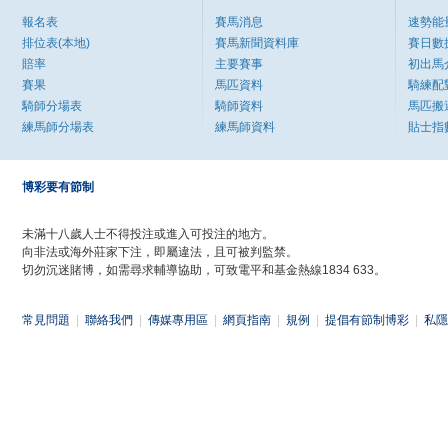
報名表
賽馬消息
速勢能
排位表(本地)
賽馬新聞資料庫
賽日數
賠率
主要賽事
初出馬
賽果
馬匹資料
騎練配
騎師分場表
騎師資料
馬匹搬
練馬師分場表
練馬師資料
貼士指
博彩要有節制
未滿十八歲人士不得投注或進入可投注的地方。
向非法或海外莊家下注，即屬違法，且可被判監禁。
切勿沉迷賭博，如需尋求輔導協助，可致電平和基金熱線1834 633。
常見問題
|
聯絡我們
|
傳媒專用區
|
網頁指南
|
規例
|
提倡有節制博彩
|
私隱