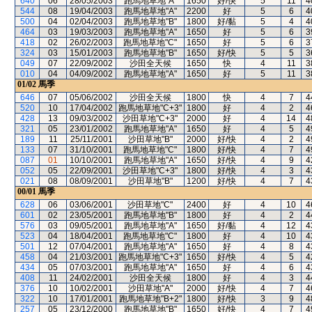
640
06
28/05/2003
跑馬地草地"A"
1650
好/快
5
11
4
544
08
19/04/2003
跑馬地草地"A"
2200
好
5
6
4
500
04
02/04/2003
跑馬地草地"B"
1800
好/黏
5
4
4
464
03
19/03/2003
跑馬地草地"A"
1650
好
5
6
3
418
02
26/02/2003
跑馬地草地"C"
1650
好
5
6
3
324
03
15/01/2003
跑馬地草地"B"
1650
好/快
5
5
3
049
07
22/09/2002
沙田全天候
1650
快
4
11
3
010
04
04/09/2002
跑馬地草地"A"
1650
好
5
11
3
01/02
馬季
646
07
05/06/2002
沙田全天候
1800
快
4
7
4
520
10
17/04/2002
跑馬地草地"C+3"
1800
好
4
2
4
428
13
09/03/2002
沙田草地"C+3"
2000
好
4
14
4
321
05
23/01/2002
跑馬地草地"A"
1650
好
4
5
4
189
11
25/11/2001
沙田草地"B"
2000
好/快
4
2
4
133
07
31/10/2001
跑馬地草地"C"
1800
好/快
4
7
4
087
01
10/10/2001
跑馬地草地"A"
1650
好/快
4
9
4
052
05
22/09/2001
沙田草地"C+3"
1800
好/快
4
3
4
021
08
08/09/2001
沙田草地"B"
1200
好/快
4
7
4
00/01
馬季
628
06
03/06/2001
沙田草地"C"
2400
好
4
10
4
601
02
23/05/2001
跑馬地草地"B"
1800
好
4
2
4
576
03
09/05/2001
跑馬地草地"A"
1650
好/黏
4
12
4
523
04
18/04/2001
跑馬地草地"C"
1800
好
4
10
4
501
12
07/04/2001
跑馬地草地"A"
1650
好
4
8
4
458
04
21/03/2001
跑馬地草地"C+3"
1650
好/快
4
5
4
434
05
07/03/2001
跑馬地草地"A"
1650
好
4
6
4
408
11
24/02/2001
沙田全天候
1800
好
4
3
4
376
10
10/02/2001
沙田草地"A"
2000
好/快
4
7
4
322
10
17/01/2001
跑馬地草地"B+2"
1800
好/快
3
9
4
257
05
23/12/2000
跑馬地草地"B"
1650
好/快
4
7
4