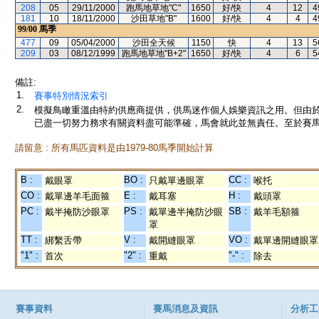
208
05
29/11/2000
跑馬地草地"C"
1650
好/快
4
12
4
181
10
18/11/2000
沙田草地"B"
1600
好/快
4
4
4
99/00
馬季
477
09
05/04/2000
沙田全天候
1150
快
4
13
5
209
03
08/12/1999
跑馬地草地"B+2"
1650
好/快
4
6
5
備註:
1.
賽事特別情況索引
2.
模擬鳥瞰重溫由特約供應商提供，供馬迷作個人娛樂資訊之用。但由
已盡一切努力務求有關資料盡可能準確，馬會就此並無責任。至於賽馬
請留意 : 所有馬匹資料是由1979-80馬季開始計算
B :
BO :
CC :
戴眼罩
只戴單邊眼罩
喉托
CO :
E :
H :
戴單邊羊毛面箍
戴耳塞
戴頭罩
PC :
PS :
SB :
戴半掩防沙眼罩
戴單邊半掩防沙眼
戴羊毛額箍
罩
TT :
V :
VO :
綁繫舌帶
戴開縫眼罩
戴單邊開縫眼罩
"1" :
"2" :
"-" :
首次
重戴
除去
賽事資料
賽馬消息及資訊
分析工