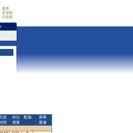
賽馬
足智彩
六合彩
少
完成
排位
配備
賽事
時間
體重
重播