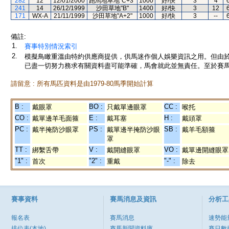
282
12
12/01/2000
跑馬地草地"C+3"
1000
好/快
3
4
241
14
26/12/1999
沙田草地"B"
1400
好/快
3
12
171
WX-A
21/11/1999
沙田草地"A+2"
1000
好/快
3
--
備註:
1.
賽事特別情況索引
2.
模擬鳥瞰重溫由特約供應商提供，供馬迷作個人娛樂資訊之用。但由
已盡一切努力務求有關資料盡可能準確，馬會就此並無責任。至於賽馬
請留意 : 所有馬匹資料是由1979-80馬季開始計算
B :
BO :
CC :
戴眼罩
只戴單邊眼罩
喉托
CO :
E :
H :
戴單邊羊毛面箍
戴耳塞
戴頭罩
PC :
PS :
SB :
戴半掩防沙眼罩
戴單邊半掩防沙眼
戴羊毛額箍
罩
TT :
V :
VO :
綁繫舌帶
戴開縫眼罩
戴單邊開縫眼罩
"1" :
"2" :
"-" :
首次
重戴
除去
賽事資料
賽馬消息及資訊
分析工
報名表
賽馬消息
速勢能
排位表(本地)
賽馬新聞資料庫
賽日數