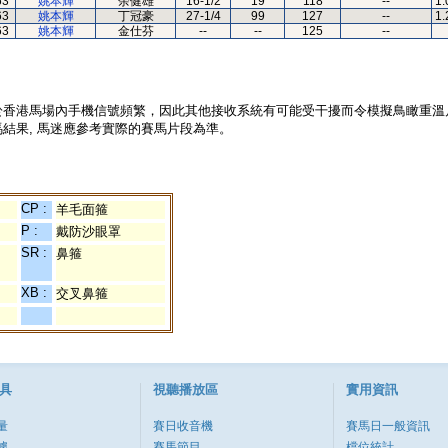
63
姚本輝
余健雄
16-1/2
19
118
--
1.
63
姚本輝
丁冠豪
27-1/4
99
127
--
1.
63
姚本輝
金仕芬
--
--
125
--
於香港馬場內手機信號頻繁，因此其他接收系統有可能受干擾而令模擬鳥瞰重溫
結果, 馬迷應參考實際的賽馬片段為準。
CP :
羊毛面箍
P :
戴防沙眼罩
SR :
鼻箍
XB :
交叉鼻箍
具
視聽播放區
實用資訊
量
賽日收音機
賽馬日一般資訊
據
賽馬節目
檔位統計