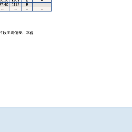
00.50
1101
B
--
27.40
1112
B
--
--
--
--
--
片段出現偏差。本會