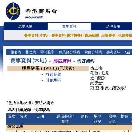
馬場活動
賽馬資訊
足球資訊
賽事資料(本地)
|
賽事資料(越洋轉播)
|
賽馬新聞
|
主要賽事
|
視聽播
報名表
排位表
即時賠率
練馬師分場表
騎師分場表
參考資料
統計
明星駿馬 (BV016) (已退役)
出生地
毛色 / 性別
往績紀錄
進口類別
其他馬匹
總獎金*
冠-亞-季-總出賽次數*
*包括本地及海外賽績及獎金
馬匹往績紀錄 - 明星駿馬
場次
名次
日期
馬場/跑道/
途程
場地
賽事
檔位
賽道
狀況
班次
99/00
馬季