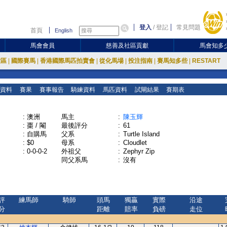
登入
/
登記
常見問題
首頁
English
馬會會員
慈善及社區貢獻
馬會知多
放區
|
國際賽馬
|
香港國際馬匹拍賣會
|
從化馬場
|
投注指南
|
賽馬知多些
|
RESTART
資料
賽果
賽事報告
騎練資料
馬匹資料
試閘結果
賽期表
:
澳洲
馬主
:
陳玉輝
:
棗 / 閹
最後評分
:
61
:
自購馬
父系
:
Turtle Island
:
$0
母系
:
Cloudlet
:
0-0-0-2
外祖父
:
Zephyr Zip
同父系馬
:
沒有
評
練馬師
騎師
頭馬
獨贏
實際
沿途
分
距離
賠率
負磅
走位