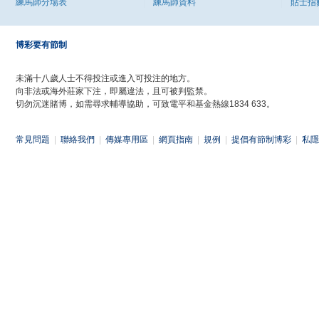
練馬師分場表
練馬師資料
貼士指
博彩要有節制
未滿十八歲人士不得投注或進入可投注的地方。
向非法或海外莊家下注，即屬違法，且可被判監禁。
切勿沉迷賭博，如需尋求輔導協助，可致電平和基金熱線1834 633。
常見問題
|
聯絡我們
|
傳媒專用區
|
網頁指南
|
規例
|
提倡有節制博彩
|
私隱