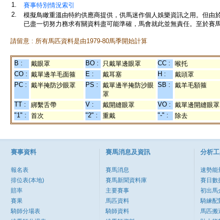
1.
賽事特別情況索引
2.
模擬鳥瞰重溫由特約供應商提供，供馬迷作個人娛樂資訊之用。但由
已盡一切努力務求有關資料盡可能準確，馬會就此並無責任。至於賽馬
請留意 : 所有馬匹資料是由1979-80馬季開始計算
B :
BO :
CC :
戴眼罩
只戴單邊眼罩
喉托
CO :
E :
H :
戴單邊羊毛面箍
戴耳塞
戴頭罩
PC :
PS :
SB :
戴半掩防沙眼罩
戴單邊半掩防沙眼
戴羊毛額箍
罩
TT :
V :
VO :
綁繫舌帶
戴開縫眼罩
戴單邊開縫眼罩
"1" :
"2" :
"-" :
首次
重戴
除去
賽事資料
賽馬消息及資訊
分析工
報名表
賽馬消息
速勢能
排位表(本地)
賽馬新聞資料庫
賽日數
賠率
主要賽事
初出馬
賽果
馬匹資料
騎練配
騎師分場表
騎師資料
馬匹搬