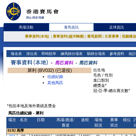
馬場活動
賽馬資訊
足球資訊
賽事資料(本地)
|
賽事資料(越洋轉播)
|
賽馬新聞
|
主要賽事
|
視聽播
報名表
排位表
即時賠率
練馬師分場表
騎師分場表
參考資料
統計
犀利 (BV032) (已退役)
出生地
毛色 / 性別
往績紀錄
進口類別
其他馬匹
總獎金*
冠-亞-季-總出賽次數*
*包括本地及海外賽績及獎金
馬匹往績紀錄 - 犀利
場次
名次
日期
馬場/跑道/
途程
場地
賽事
檔位
賽道
狀況
班次
01/02
馬季