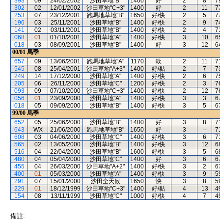
393
09
24/02/2002
沙田草地"B"
1400
好
2
8
7
302
02
12/01/2002
沙田草地"C+3"
1400
好
2
11
7
253
07
23/12/2001
跑馬地草地"B"
1650
好/快
2
5
7
196
03
25/11/2001
沙田草地"B"
1400
好/快
2
9
7
141
02
03/11/2001
沙田草地"B"
1400
好/快
2
4
7
068
01
01/10/2001
沙田草地"A"
1400
好/快
3
10
6
018
03
08/09/2001
沙田草地"B"
1400
好
3
12
6
00/01
馬季
657
09
13/06/2001
跑馬地草地"A"
1170
軟
2
11
7
545
08
25/04/2001
沙田草地"A+3"
1400
好/黏
2
7
7
249
14
17/12/2000
沙田草地"A"
1400
好/快
2
6
7
205
06
26/11/2000
沙田草地"C"
1200
好/快
2
3
7
093
09
07/10/2000
沙田草地"C+3"
1400
好/快
2
12
7
056
01
23/09/2000
沙田草地"A"
1400
好/快
3
3
6
018
05
09/09/2000
沙田草地"B"
1400
好/快
3
5
6
99/00
馬季
652
05
25/06/2000
沙田草地"B"
1400
好
3
8
7
643
WX
21/06/2000
跑馬地草地"B"
1650
好
3
--
7
608
03
04/06/2000
沙田草地"C"
1400
好/快
3
6
7
565
02
13/05/2000
沙田草地"B"
1400
好/快
3
12
6
516
04
22/04/2000
沙田草地"B"
1600
好/快
3
5
6
480
04
05/04/2000
沙田草地"C"
1400
好
3
6
6
455
04
26/03/2000
沙田草地"A+2"
1400
好/快
3
2
6
400
01
05/03/2000
沙田草地"A"
1400
好/快
3
9
5
291
07
15/01/2000
沙田全天候
1650
快
3
8
5
229
01
18/12/1999
沙田草地"C+3"
1400
好/黏
4
13
4
154
08
13/11/1999
沙田草地"C"
1000
好/快
4
7
4
備註: