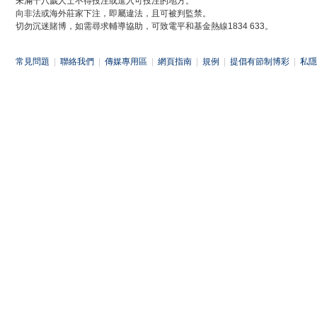
未滿十八歲人士不得投注或進入可投注的地方。
向非法或海外莊家下注，即屬違法，且可被判監禁。
切勿沉迷賭博，如需尋求輔導協助，可致電平和基金熱線1834 633。
常見問題
|
聯絡我們
|
傳媒專用區
|
網頁指南
|
規例
|
提倡有節制博彩
|
私隱