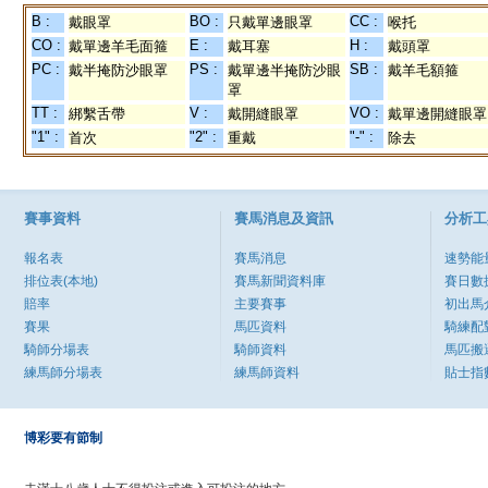
B :
BO :
CC :
戴眼罩
只戴單邊眼罩
喉托
CO :
E :
H :
戴單邊羊毛面箍
戴耳塞
戴頭罩
PC :
PS :
SB :
戴半掩防沙眼罩
戴單邊半掩防沙眼
戴羊毛額箍
罩
TT :
V :
VO :
綁繫舌帶
戴開縫眼罩
戴單邊開縫眼罩
"1" :
"2" :
"-" :
首次
重戴
除去
賽事資料
賽馬消息及資訊
分析工
報名表
賽馬消息
速勢能
排位表(本地)
賽馬新聞資料庫
賽日數
賠率
主要賽事
初出馬
賽果
馬匹資料
騎練配
騎師分場表
騎師資料
馬匹搬
練馬師分場表
練馬師資料
貼士指
博彩要有節制