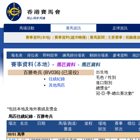
馬場活動
賽馬資訊
足球資訊
賽事資料(本地)
|
賽事資料(越洋轉播)
|
賽馬新聞
|
主要賽事
|
視聽播
報名表
排位表
即時賠率
練馬師分場表
騎師分場表
參考資料
統計
百勝奇兵 (BV036) (已退役)
出生地
毛色 / 性別
往績紀錄
進口類別
其他馬匹
總獎金*
冠-亞-季-總出賽次數*
*包括本地及海外賽績及獎金
馬匹往績紀錄 - 百勝奇兵
場次
名次
日期
馬場/跑道/
途程
場地
賽事
檔位
賽道
狀況
班次
00/01
馬季