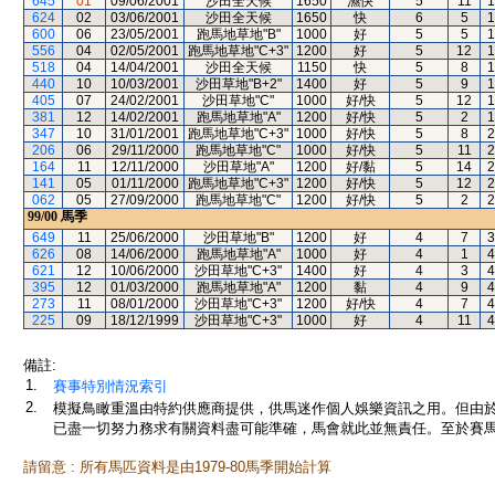
645
01
09/06/2001
沙田全天候
1650
濕快
5
11
1
624
02
03/06/2001
沙田全天候
1650
快
6
5
1
600
06
23/05/2001
跑馬地草地"B"
1000
好
5
5
1
556
04
02/05/2001
跑馬地草地"C+3"
1200
好
5
12
1
518
04
14/04/2001
沙田全天候
1150
快
5
8
1
440
10
10/03/2001
沙田草地"B+2"
1400
好
5
9
1
405
07
24/02/2001
沙田草地"C"
1000
好/快
5
12
1
381
12
14/02/2001
跑馬地草地"A"
1200
好/快
5
2
1
347
10
31/01/2001
跑馬地草地"C+3"
1000
好/快
5
8
2
206
06
29/11/2000
跑馬地草地"C"
1000
好/快
5
11
2
164
11
12/11/2000
沙田草地"A"
1200
好/黏
5
14
2
141
05
01/11/2000
跑馬地草地"C+3"
1200
好/快
5
12
2
062
05
27/09/2000
跑馬地草地"C"
1200
好/快
5
2
2
99/00
馬季
649
11
25/06/2000
沙田草地"B"
1200
好
4
7
3
626
08
14/06/2000
跑馬地草地"A"
1000
好
4
1
4
621
12
10/06/2000
沙田草地"C+3"
1400
好
4
3
4
395
12
01/03/2000
跑馬地草地"A"
1200
黏
4
9
4
273
11
08/01/2000
沙田草地"C+3"
1200
好/快
4
7
4
225
09
18/12/1999
沙田草地"C+3"
1000
好
4
11
4
備註:
1.
賽事特別情況索引
2.
模擬鳥瞰重溫由特約供應商提供，供馬迷作個人娛樂資訊之用。但由
已盡一切努力務求有關資料盡可能準確，馬會就此並無責任。至於賽馬
請留意 : 所有馬匹資料是由1979-80馬季開始計算