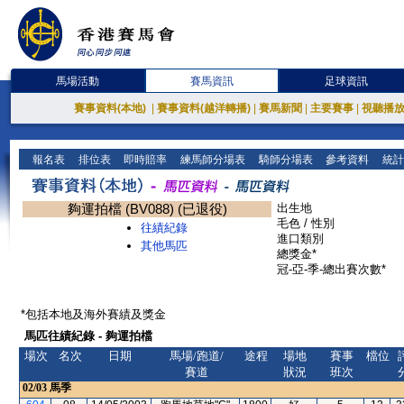
馬場活動
賽馬資訊
足球資訊
賽事資料(本地)
|
賽事資料(越洋轉播)
|
賽馬新聞
|
主要賽事
|
視聽播
報名表
排位表
即時賠率
練馬師分場表
騎師分場表
參考資料
統計
夠運拍檔 (BV088) (已退役)
出生地
毛色 / 性別
往績紀錄
進口類別
其他馬匹
總獎金*
冠-亞-季-總出賽次數*
*包括本地及海外賽績及獎金
馬匹往績紀錄 - 夠運拍檔
場次
名次
日期
馬場/跑道/
途程
場地
賽事
檔位
賽道
狀況
班次
02/03
馬季