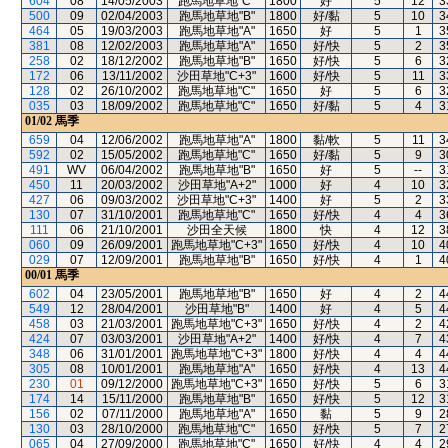
604
08
14/05/2003
跑馬地草地"C"
1800
好
5
12
3
500
09
02/04/2003
跑馬地草地"B"
1800
好/黏
5
10
3
464
05
19/03/2003
跑馬地草地"A"
1650
好
5
1
3
381
08
12/02/2003
跑馬地草地"A"
1650
好/快
5
2
3
258
02
18/12/2002
跑馬地草地"B"
1650
好/快
5
6
3
172
06
13/11/2002
沙田草地"C+3"
1600
好/快
5
11
3
128
02
26/10/2002
跑馬地草地"C"
1650
好
5
6
3
035
03
18/09/2002
跑馬地草地"C"
1650
好/黏
5
4
3
01/02
馬季
659
04
12/06/2002
跑馬地草地"A"
1800
黏/軟
5
11
3
592
02
15/05/2002
跑馬地草地"C"
1650
好/黏
5
9
3
491
WV
06/04/2002
跑馬地草地"B"
1650
好
5
--
3
450
11
20/03/2002
沙田草地"A+2"
1000
好
4
10
3
427
06
09/03/2002
沙田草地"C+3"
1400
好
5
2
3
130
07
31/10/2001
跑馬地草地"C"
1650
好/快
4
4
3
111
06
21/10/2001
沙田全天候
1800
快
4
12
3
060
09
26/09/2001
跑馬地草地"C+3"
1650
好/快
4
10
4
029
07
12/09/2001
跑馬地草地"B"
1650
好/快
4
1
4
00/01
馬季
602
04
23/05/2001
跑馬地草地"B"
1650
好
4
2
4
549
12
28/04/2001
沙田草地"B"
1400
好
4
5
4
458
03
21/03/2001
跑馬地草地"C+3"
1650
好/快
4
2
4
424
07
03/03/2001
沙田草地"A+2"
1400
好/快
4
7
4
348
06
31/01/2001
跑馬地草地"C+3"
1800
好/快
4
4
4
305
08
10/01/2001
跑馬地草地"A"
1650
好/快
4
13
4
230
01
09/12/2000
跑馬地草地"C+3"
1650
好/快
5
6
3
174
14
15/11/2000
跑馬地草地"B"
1650
好/快
5
12
3
156
02
07/11/2000
跑馬地草地"A"
1650
黏
5
9
2
130
03
28/10/2000
跑馬地草地"C"
1650
好/快
5
7
2
065
04
27/09/2000
跑馬地草地"C"
1650
好/快
4
4
2