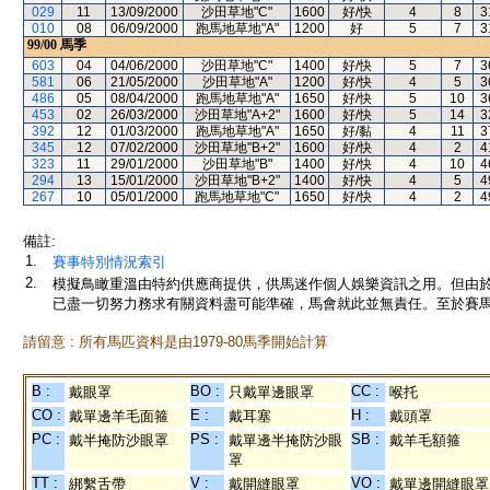
029
11
13/09/2000
沙田草地"C"
1600
好/快
4
8
3
010
08
06/09/2000
跑馬地草地"A"
1200
好
5
7
3
99/00
馬季
603
04
04/06/2000
沙田草地"C"
1400
好/快
5
7
3
581
06
21/05/2000
沙田草地"A"
1200
好/快
4
5
3
486
05
08/04/2000
跑馬地草地"A"
1650
好/快
5
10
3
453
02
26/03/2000
沙田草地"A+2"
1600
好/快
5
14
3
392
12
01/03/2000
跑馬地草地"A"
1650
好/黏
4
11
3
345
12
07/02/2000
沙田草地"B+2"
1600
好/快
4
2
4
323
11
29/01/2000
沙田草地"B"
1400
好/快
4
10
4
294
13
15/01/2000
沙田草地"B+2"
1400
好/快
4
5
4
267
10
05/01/2000
跑馬地草地"C"
1650
好/快
4
2
4
備註:
1.
賽事特別情況索引
2.
模擬鳥瞰重溫由特約供應商提供，供馬迷作個人娛樂資訊之用。但由
已盡一切努力務求有關資料盡可能準確，馬會就此並無責任。至於賽馬
請留意 : 所有馬匹資料是由1979-80馬季開始計算
B :
BO :
CC :
戴眼罩
只戴單邊眼罩
喉托
CO :
E :
H :
戴單邊羊毛面箍
戴耳塞
戴頭罩
PC :
PS :
SB :
戴半掩防沙眼罩
戴單邊半掩防沙眼
戴羊毛額箍
罩
TT :
V :
VO :
綁繫舌帶
戴開縫眼罩
戴單邊開縫眼罩