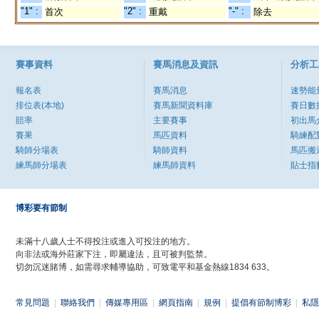
"1" :
"2" :
"-" :
首次
重戴
除去
賽事資料
賽馬消息及資訊
分析工
報名表
賽馬消息
速勢能
排位表(本地)
賽馬新聞資料庫
賽日數
賠率
主要賽事
初出馬
賽果
馬匹資料
騎練配
騎師分場表
騎師資料
馬匹搬
練馬師分場表
練馬師資料
貼士指
博彩要有節制
未滿十八歲人士不得投注或進入可投注的地方。
向非法或海外莊家下注，即屬違法，且可被判監禁。
切勿沉迷賭博，如需尋求輔導協助，可致電平和基金熱線1834 633。
常見問題
|
聯絡我們
|
傳媒專用區
|
網頁指南
|
規例
|
提倡有節制博彩
|
私隱