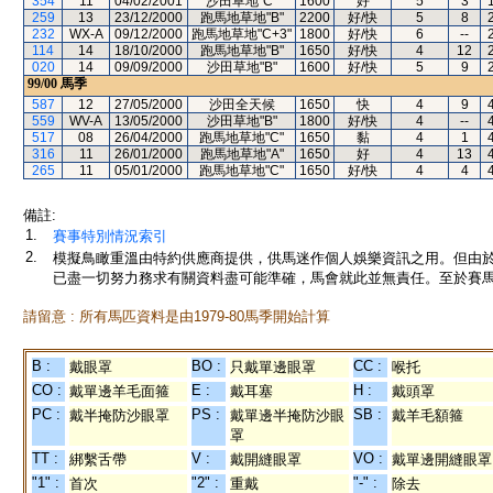
354
11
04/02/2001
沙田草地"C"
1600
好
5
3
259
13
23/12/2000
跑馬地草地"B"
2200
好/快
5
8
232
WX-A
09/12/2000
跑馬地草地"C+3"
1800
好/快
6
--
114
14
18/10/2000
跑馬地草地"B"
1650
好/快
4
12
020
14
09/09/2000
沙田草地"B"
1600
好/快
5
9
99/00
馬季
587
12
27/05/2000
沙田全天候
1650
快
4
9
559
WV-A
13/05/2000
沙田草地"B"
1800
好/快
4
--
517
08
26/04/2000
跑馬地草地"C"
1650
黏
4
1
316
11
26/01/2000
跑馬地草地"A"
1650
好
4
13
265
11
05/01/2000
跑馬地草地"C"
1650
好/快
4
4
備註:
1.
賽事特別情況索引
2.
模擬鳥瞰重溫由特約供應商提供，供馬迷作個人娛樂資訊之用。但由
已盡一切努力務求有關資料盡可能準確，馬會就此並無責任。至於賽馬
請留意 : 所有馬匹資料是由1979-80馬季開始計算
B :
BO :
CC :
戴眼罩
只戴單邊眼罩
喉托
CO :
E :
H :
戴單邊羊毛面箍
戴耳塞
戴頭罩
PC :
PS :
SB :
戴半掩防沙眼罩
戴單邊半掩防沙眼
戴羊毛額箍
罩
TT :
V :
VO :
綁繫舌帶
戴開縫眼罩
戴單邊開縫眼罩
"1" :
"2" :
"-" :
首次
重戴
除去