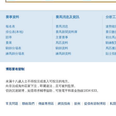
賽事資料
賽馬消息及資訊
分析工
報名表
賽馬消息
速勢能
排位表(本地)
賽馬新聞資料庫
賽日數
賠率
主要賽事
初出馬
賽果
馬匹資料
騎練配
騎師分場表
騎師資料
馬匹搬
練馬師分場表
練馬師資料
貼士指
博彩要有節制
未滿十八歲人士不得投注或進入可投注的地方。
向非法或海外莊家下注，即屬違法，且可被判監禁。
切勿沉迷賭博，如需尋求輔導協助，可致電平和基金熱線1834 633。
常見問題
|
聯絡我們
|
傳媒專用區
|
網頁指南
|
規例
|
提倡有節制博彩
|
私隱