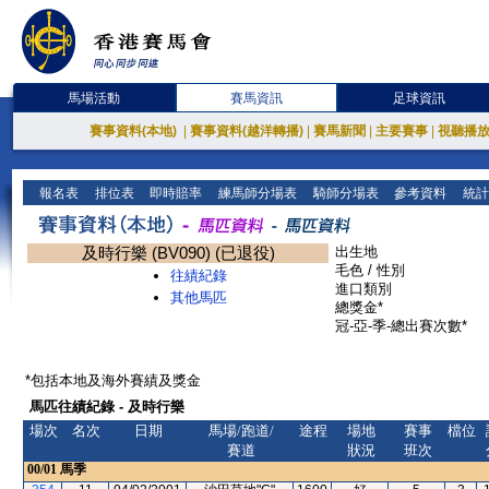
馬場活動
賽馬資訊
足球資訊
賽事資料(本地)
|
賽事資料(越洋轉播)
|
賽馬新聞
|
主要賽事
|
視聽播
報名表
排位表
即時賠率
練馬師分場表
騎師分場表
參考資料
統計
及時行樂 (BV090) (已退役)
出生地
毛色 / 性別
往績紀錄
進口類別
其他馬匹
總獎金*
冠-亞-季-總出賽次數*
*包括本地及海外賽績及獎金
馬匹往績紀錄 - 及時行樂
場次
名次
日期
馬場/跑道/
途程
場地
賽事
檔位
賽道
狀況
班次
00/01
馬季