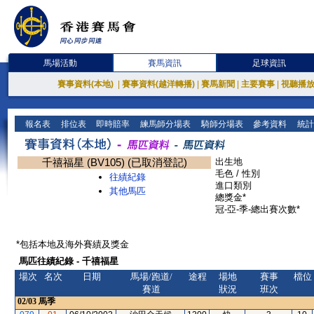
馬場活動
賽馬資訊
足球資訊
賽事資料(本地)
|
賽事資料(越洋轉播)
|
賽馬新聞
|
主要賽事
|
視聽播
報名表
排位表
即時賠率
練馬師分場表
騎師分場表
參考資料
統計
千禧福星 (BV105) (已取消登記)
出生地
毛色 / 性別
往績紀錄
進口類別
其他馬匹
總獎金*
冠-亞-季-總出賽次數*
*包括本地及海外賽績及獎金
馬匹往績紀錄 - 千禧福星
場次
名次
日期
馬場/跑道/
途程
場地
賽事
檔位
賽道
狀況
班次
02/03
馬季