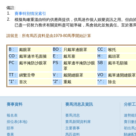
備註:
1.
賽事特別情況索引
2.
模擬鳥瞰重溫由特約供應商提供，供馬迷作個人娛樂資訊之用。但由
已盡一切努力務求有關資料盡可能準確，馬會就此並無責任。至於賽馬
請留意 : 所有馬匹資料是由1979-80馬季開始計算
B :
BO :
CC :
戴眼罩
只戴單邊眼罩
喉托
CO :
E :
H :
戴單邊羊毛面箍
戴耳塞
戴頭罩
PC :
PS :
SB :
戴半掩防沙眼罩
戴單邊半掩防沙眼
戴羊毛額箍
罩
TT :
V :
VO :
綁繫舌帶
戴開縫眼罩
戴單邊開縫眼罩
"1" :
"2" :
"-" :
首次
重戴
除去
賽事資料
賽馬消息及資訊
分析工
報名表
賽馬消息
速勢能
排位表(本地)
賽馬新聞資料庫
賽日數
賠率
主要賽事
初出馬
賽果
馬匹資料
騎練配