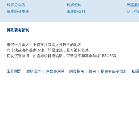
騎師分場表
騎師資料
馬匹搬
練馬師分場表
練馬師資料
貼士指
博彩要有節制
未滿十八歲人士不得投注或進入可投注的地方。
向非法或海外莊家下注，即屬違法，且可被判監禁。
切勿沉迷賭博，如需尋求輔導協助，可致電平和基金熱線1834 633。
常見問題
|
聯絡我們
|
傳媒專用區
|
網頁指南
|
規例
|
提倡有節制博彩
|
私隱