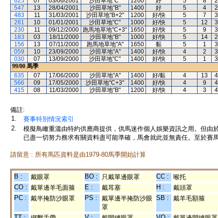
625
07
03/06/2001
沙田草地"C"
1200
好
5
8
2
547
13
28/04/2001
沙田草地"B"
1400
好
5
4
2
483
11
31/03/2001
沙田草地"B+2"
1200
好/快
5
7
3
281
10
01/01/2001
沙田草地"C"
1000
好/快
5
12
3
230
11
09/12/2000
跑馬地草地"C+3"
1650
好/快
5
9
3
183
03
18/11/2000
沙田草地"B"
1000
好/快
5
14
2
156
13
07/11/2000
跑馬地草地"A"
1650
黏
5
1
3
059
10
23/09/2000
沙田草地"A"
1400
好/快
4
2
3
030
07
13/09/2000
沙田草地"C"
1400
好/快
5
1
3
99/00
馬季
635
07
17/06/2000
沙田草地"A"
1400
好/黏
4
13
4
566
09
17/05/2000
沙田草地"C+3"
1400
好/快
4
9
4
415
08
11/03/2000
沙田草地"B"
1200
好/快
4
3
4
備註:
1.
賽事特別情況索引
2.
模擬鳥瞰重溫由特約供應商提供，供馬迷作個人娛樂資訊之用。但由
已盡一切努力務求有關資料盡可能準確，馬會就此並無責任。至於賽馬
請留意 : 所有馬匹資料是由1979-80馬季開始計算
B :
BO :
CC :
戴眼罩
只戴單邊眼罩
喉托
CO :
E :
H :
戴單邊羊毛面箍
戴耳塞
戴頭罩
PC :
PS :
SB :
戴半掩防沙眼罩
戴單邊半掩防沙眼
戴羊毛額箍
罩
TT :
V :
VO :
綁繫舌帶
戴開縫眼罩
戴單邊開縫眼罩