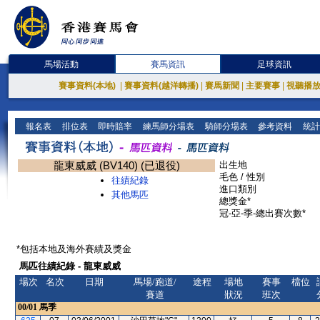
馬場活動
賽馬資訊
足球資訊
賽事資料(本地)
|
賽事資料(越洋轉播)
|
賽馬新聞
|
主要賽事
|
視聽播
報名表
排位表
即時賠率
練馬師分場表
騎師分場表
參考資料
統計
龍東威威 (BV140) (已退役)
出生地
毛色 / 性別
往績紀錄
進口類別
其他馬匹
總獎金*
冠-亞-季-總出賽次數*
*包括本地及海外賽績及獎金
馬匹往績紀錄 - 龍東威威
場次
名次
日期
馬場/跑道/
途程
場地
賽事
檔位
賽道
狀況
班次
00/01
馬季