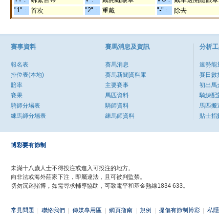
"1" :
"2" :
"-" :
首次
重戴
除去
賽事資料
賽馬消息及資訊
分析工
報名表
賽馬消息
速勢能
排位表(本地)
賽馬新聞資料庫
賽日數
賠率
主要賽事
初出馬
賽果
馬匹資料
騎練配
騎師分場表
騎師資料
馬匹搬
練馬師分場表
練馬師資料
貼士指
博彩要有節制
未滿十八歲人士不得投注或進入可投注的地方。
向非法或海外莊家下注，即屬違法，且可被判監禁。
切勿沉迷賭博，如需尋求輔導協助，可致電平和基金熱線1834 633。
常見問題
|
聯絡我們
|
傳媒專用區
|
網頁指南
|
規例
|
提倡有節制博彩
|
私隱