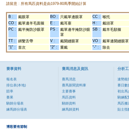
請留意 : 所有馬匹資料是由1979-80馬季開始計算
B :
BO :
CC :
戴眼罩
只戴單邊眼罩
喉托
CO :
E :
H :
戴單邊羊毛面箍
戴耳塞
戴頭罩
PC :
PS :
SB :
戴半掩防沙眼罩
戴單邊半掩防沙眼
戴羊毛額箍
罩
TT :
V :
VO :
綁繫舌帶
戴開縫眼罩
戴單邊開縫眼罩
"1" :
"2" :
"-" :
首次
重戴
除去
賽事資料
賽馬消息及資訊
分析工
報名表
賽馬消息
速勢能
排位表(本地)
賽馬新聞資料庫
賽日數
賠率
主要賽事
初出馬
賽果
馬匹資料
騎練配
騎師分場表
騎師資料
馬匹搬
練馬師分場表
練馬師資料
貼士指
博彩要有節制