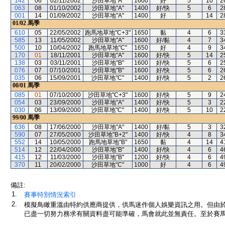
142
06
02/11/2002
沙田草地"A"
1600
好
5
10
2
063
08
01/10/2002
沙田草地"A"
1400
好/快
5
6
2
001
14
01/09/2002
沙田草地"A"
1400
好
5
14
2
01/02
馬季
610
05
22/05/2002
跑馬地草地"C+3"
1650
黏
4
6
3
585
13
11/05/2002
沙田草地"A"
1600
好/黏
4
7
3
500
10
10/04/2002
跑馬地草地"C"
1650
好
4
9
3
170
01
18/11/2001
沙田草地"A"
1600
好/快
5
14
2
138
03
03/11/2001
沙田草地"B"
1600
好/快
5
6
2
076
07
07/10/2001
沙田草地"B"
1600
好/快
5
6
2
035
06
15/09/2001
沙田草地"C"
1400
好/快
5
2
2
00/01
馬季
085
01
07/10/2000
沙田草地"C+3"
1600
好/快
5
9
2
054
03
23/09/2000
沙田草地"A"
1400
好/快
5
3
2
030
06
13/09/2000
沙田草地"C"
1400
好/快
5
10
2
99/00
馬季
636
08
17/06/2000
沙田草地"A"
1400
好/黏
5
3
3
590
07
27/05/2000
沙田草地"B+2"
1400
好/快
4
8
3
552
14
10/05/2000
跑馬地草地"B"
1650
黏
4
14
4
514
12
22/04/2000
沙田草地"B"
1400
好/快
4
6
4
415
12
11/03/2000
沙田草地"B"
1200
好/快
4
6
4
370
11
20/02/2000
沙田草地"C"
1000
好
4
6
4
備註:
1.
賽事特別情況索引
2.
模擬鳥瞰重溫由特約供應商提供，供馬迷作個人娛樂資訊之用。但由
已盡一切努力務求有關資料盡可能準確，馬會就此並無責任。至於賽馬