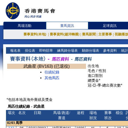
馬場活動
賽馬資訊
足球資訊
賽事資料(本地)
|
賽事資料(越洋轉播)
|
賽馬新聞
|
主要賽事
|
視聽播
報名表
排位表
即時賠率
練馬師分場表
騎師分場表
參考資料
統計
武曲星 (BV163) (已退役)
出生地
毛色 / 性別
往績紀錄
進口類別
其他馬匹
總獎金*
冠-亞-季-總出賽次數*
*包括本地及海外賽績及獎金
馬匹往績紀錄 - 武曲星
場次
名次
日期
馬場/跑道/
途程
場地
賽事
檔位
賽道
狀況
班次
02/03
馬季