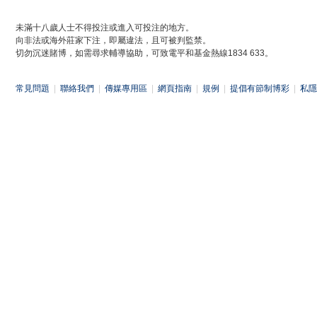
未滿十八歲人士不得投注或進入可投注的地方。
向非法或海外莊家下注，即屬違法，且可被判監禁。
切勿沉迷賭博，如需尋求輔導協助，可致電平和基金熱線1834 633。
常見問題
|
聯絡我們
|
傳媒專用區
|
網頁指南
|
規例
|
提倡有節制博彩
|
私隱