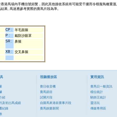
於香港馬場內手機信號頻繁，因此其他接收系統有可能受干擾而令模擬鳥瞰重溫
結果, 馬迷應參考實際的賽馬片段為準。
CP :
羊毛面箍
P :
戴防沙眼罩
SR :
鼻箍
XB :
交叉鼻箍
具
視聽播放區
實用資訊
量
賽日收音機
賽馬日一般資訊
據
賽馬節目
檔位統計
介紹
試閘片段
騎師王統計
對及初岀馬成績
自購馬來港前賽事片段
靈活玩
遷紀錄
賽馬娛樂新聞
傳媒專用區
數