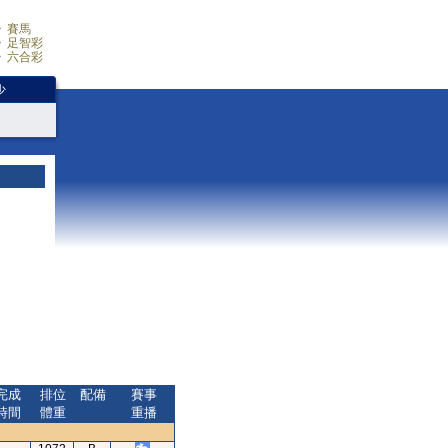
賽馬
足智彩
六合彩
少
完成
排位
配備
賽事
時間
體重
重播