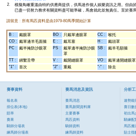
2.
模擬鳥瞰重溫由特約供應商提供，供馬迷作個人娛樂資訊之用。但由
已盡一切努力務求有關資料盡可能準確，馬會就此並無責任。至於賽馬
請留意 : 所有馬匹資料是由1979-80馬季開始計算
B :
BO :
CC :
戴眼罩
只戴單邊眼罩
喉托
CO :
E :
H :
戴單邊羊毛面箍
戴耳塞
戴頭罩
PC :
PS :
SB :
戴半掩防沙眼罩
戴單邊半掩防沙眼
戴羊毛額箍
罩
TT :
V :
VO :
綁繫舌帶
戴開縫眼罩
戴單邊開縫眼罩
"1" :
"2" :
"-" :
首次
重戴
除去
賽事資料
賽馬消息及資訊
分析工
報名表
賽馬消息
速勢能
排位表(本地)
賽馬新聞資料庫
賽日數
賠率
主要賽事
初出馬
賽果
馬匹資料
騎練配
騎師分場表
騎師資料
馬匹搬
練馬師分場表
練馬師資料
貼士指