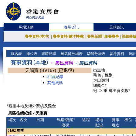
馬場活動
賽馬資訊
足球資訊
賽事資料(本地)
|
賽事資料(越洋轉播)
|
賽馬新聞
|
主要賽事
|
視聽播
報名表
排位表
即時賠率
練馬師分場表
騎師分場表
參考資料
統計
天賜寶 (BV167) (已退役)
出生地
毛色 / 性別
往績紀錄
進口類別
其他馬匹
總獎金*
冠-亞-季-總出賽次數*
*包括本地及海外賽績及獎金
馬匹往績紀錄 - 天賜寶
場次
名次
日期
馬場/跑道/
途程
場地
賽事
檔位
賽道
狀況
班次
01/02
馬季