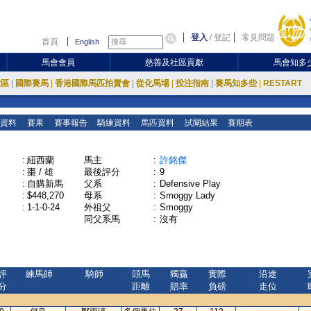
登入
/
登記
常見問題
首頁
English
馬會會員
慈善及社區貢獻
馬會知多
放區
|
國際賽馬
|
香港國際馬匹拍賣會
|
從化馬場
|
投注指南
|
賽馬知多些
|
RESTART
資料
賽果
賽事報告
騎練資料
馬匹資料
試閘結果
賽期表
:
紐西蘭
馬主
:
許銘傑
:
棗 / 雄
最後評分
:
9
:
自購新馬
父系
:
Defensive Play
:
$448,270
母系
:
Smoggy Lady
:
1-1-0-24
外祖父
:
Smoggy
同父系馬
:
沒有
評
練馬師
騎師
頭馬
獨贏
實際
沿途
分
距離
賠率
負磅
走位