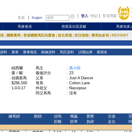
登入
/
登記
常見問題
首頁
English
馬會會員
慈善及社區貢獻
馬會知多
放區
|
國際賽馬
|
香港國際馬匹拍賣會
|
從化馬場
|
投注指南
|
賽馬知多些
|
RESTART
資料
賽果
賽事報告
騎練資料
馬匹資料
試閘結果
賽期表
:
紐西蘭
馬主
:
吳小欣
:
栗 / 閹
最後評分
:
23
:
自購新馬
父系
:
Just A Dancer
:
$286,500
母系
:
Cotton Lane
:
1-0-0-17
外祖父
:
Nassipour
同父系馬
:
沒有
評
練馬師
騎師
頭馬
獨贏
實際
沿途
分
距離
賠率
負磅
走位