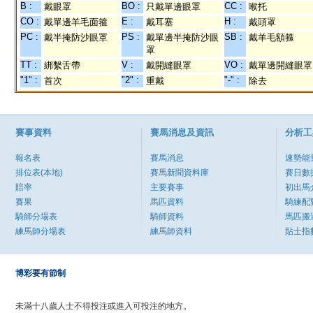
B :
BO :
CC :
戴眼罩
只戴單邊眼罩
喉托
CO :
E :
H :
戴單邊羊毛面箍
戴耳塞
戴頭罩
PC :
PS :
SB :
戴半掩防沙眼罩
戴單邊半掩防沙眼
戴羊毛額箍
罩
TT :
V :
VO :
綁繫舌帶
戴開縫眼罩
戴單邊開縫眼罩
"1" :
"2" :
"-" :
首次
重戴
除去
賽事資料
賽馬消息及資訊
分析工
報名表
賽馬消息
速勢能
排位表(本地)
賽馬新聞資料庫
賽日數
賠率
主要賽事
初出馬
賽果
馬匹資料
騎練配
騎師分場表
騎師資料
馬匹搬
練馬師分場表
練馬師資料
貼士指
博彩要有節制
未滿十八歲人士不得投注或進入可投注的地方。