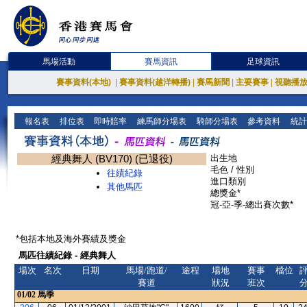
馬場活動
賽馬資訊
足球資訊
賽事資料(本地)
|
賽事資料(越洋轉播)
|
賽馬新聞
|
主要賽事
|
視聽播
報名表
排位表
即時賠率
練馬師分場表
騎師分場表
參考資料
統計
經典舞人 (BV170) (已退役)
出生地
毛色 / 性別
往績紀錄
進口類別
其他馬匹
總獎金*
冠-亞-季-總出賽次數*
*包括本地及海外賽績及獎金
馬匹往績紀錄 - 經典舞人
場次
名次
日期
馬場/跑道/
途程
場地
賽事
檔位
賽道
狀況
班次
01/02
馬季