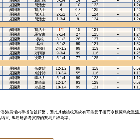
4
羅國洲
賴維銘
3-1/4
14
124
--
1.3
5
羅國洲
胡活士
6
10
123
--
1.2
6
羅國洲
胡活士
4
6.8
125
--
1.4
7
羅國洲
胡活士
2-1/2
5.4
124
--
1.2
7
羅國洲
胡活士
1-3/4
8
124
--
1.2
2
羅國洲
胡活士
1/2
15
131
--
1.2
4
羅國洲
馬安東
7-1/4
27
125
--
1.2
6
羅國洲
易根
8-1/2
28
127
--
1.3
8
羅國洲
易根
3-1/2
99
121
--
1.3
8
羅國洲
曾錦銓
24-1/2
99
119
--
1.3
0
羅國洲
鄭雨滇
9-3/4
99
116
--
1.2
0
羅國洲
冼毅力
5-1/4
77
125
--
1.2
4
羅國洲
余健雄
12-1/2
99
118
--
0.5
4
羅國洲
余詠詩
13-3/4
55
116
--
1.1
6
羅國洲
李格力
5-1/4
99
123
--
1.1
9
羅國洲
鮑華富
12-1/4
93
128
--
0.5
9
羅國洲
鄭昌達
18-1/4
99
121
--
1.1
於香港馬場內手機信號頻繁，因此其他接收系統有可能受干擾而令模擬鳥瞰重溫
結果, 馬迷應參考實際的賽馬片段為準。