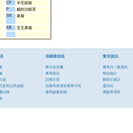
CP :
羊毛面箍
P :
戴防沙眼罩
SR :
鼻箍
XB :
交叉鼻箍
具
視聽播放區
實用資訊
量
賽日收音機
賽馬日一般資訊
據
賽馬節目
檔位統計
介紹
試閘片段
騎師王統計
對及初岀馬成績
自購馬來港前賽事片段
靈活玩
遷紀錄
賽馬娛樂新聞
傳媒專用區
數