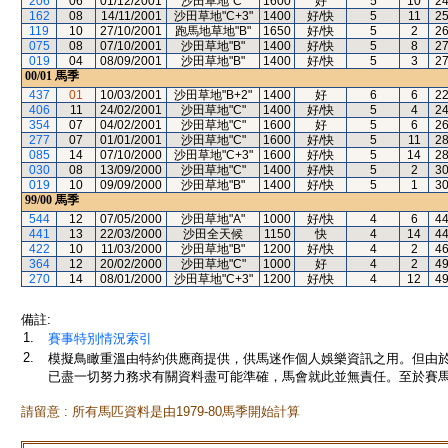
206
06
01/12/2001
沙田草地"C"
1600
好
5
10
2
162
08
14/11/2001
沙田草地"C+3"
1400
好/快
5
11
2
119
10
27/10/2001
跑馬地草地"B"
1650
好/快
5
2
2
075
08
07/10/2001
沙田草地"B"
1400
好/快
5
8
2
019
04
08/09/2001
沙田草地"B"
1400
好/快
5
3
2
00/01
馬季
437
01
10/03/2001
沙田草地"B+2"
1400
好
6
6
2
406
11
24/02/2001
沙田草地"C"
1400
好/快
5
4
2
354
07
04/02/2001
沙田草地"C"
1600
好
5
6
2
277
07
01/01/2001
沙田草地"C"
1600
好/快
5
11
2
085
14
07/10/2000
沙田草地"C+3"
1600
好/快
5
14
2
030
08
13/09/2000
沙田草地"C"
1400
好/快
5
2
3
019
10
09/09/2000
沙田草地"B"
1400
好/快
5
1
3
99/00
馬季
544
12
07/05/2000
沙田草地"A"
1000
好/快
4
6
4
441
13
22/03/2000
沙田全天候
1150
快
4
14
4
422
10
11/03/2000
沙田草地"B"
1200
好/快
4
2
4
364
12
20/02/2000
沙田草地"C"
1000
好
4
2
4
270
14
08/01/2000
沙田草地"C+3"
1200
好/快
4
12
4
備註:
1.
賽事特別情況索引
2.
模擬鳥瞰重溫由特約供應商提供，供馬迷作個人娛樂資訊之用。但由
已盡一切努力務求有關資料盡可能準確，馬會就此並無責任。至於賽馬
請留意 : 所有馬匹資料是由1979-80馬季開始計算