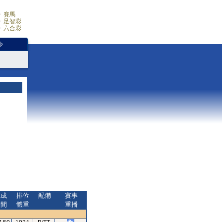
賽馬
足智彩
六合彩
少
完成
排位
配備
賽事
時間
體重
重播