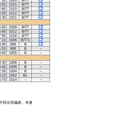
7.50
1024
B/TT
4.50
1015
B/TT
2.90
1010
B/TT
4.30
1012
B/TT
4.30
1021
B/TT
5.00
1009
B/TT
4.90
1012
B/TT
7.90
1016
B/TT
7.10
1006
B/TT1
9.90
988
B
5.50
988
B
--
4.60
1005
B
--
9.30
1008
B
--
0.40
1006
B
--
2.30
1004
B
--
9.10
1002
B1
--
3.70
1014
--
--
片段出現偏差。本會