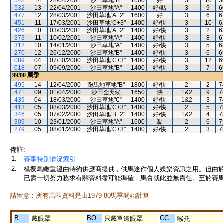
548
14
28/04/2001
沙田草地"B"
1600
好
3
10
5
532
13
22/04/2001
沙田草地"A"
1400
好/黏
3
9
6
477
12
28/03/2001
沙田草地"A+2"
1600
好
3
6
6
451
11
17/03/2001
沙田草地"C+3"
1400
好/快
3
10
6
426
10
03/03/2001
沙田草地"A+2"
1400
好/快
3
2
6
373
11
10/02/2001
沙田草地"A"
1400
好/快
3
8
6
312
10
14/01/2001
沙田草地"A"
1400
好/快
3
5
6
270
12
26/12/2000
沙田草地"B"
1400
好/快
3
6
6
089
04
07/10/2000
沙田草地"C+3"
1400
好/快
3
12
6
018
07
09/09/2000
沙田草地"B"
1400
好/快
3
7
6
99/00
馬季
495
14
12/04/2000
跑馬地草地"B"
1800
好/快
2
2
7
471
09
01/04/2000
沙田全天候
1650
快
1&2
9
7
439
04
18/03/2000
沙田草地"C"
1400
好/快
1&2
3
7
413
05
08/03/2000
沙田草地"C+3"
1400
好/快
2
5
7
346
05
07/02/2000
沙田草地"B+2"
1400
好/快
1&2
4
7
309
10
23/01/2000
沙田草地"A"
1600
黏
2
6
7
279
05
08/01/2000
沙田草地"C+3"
1400
好/快
2
3
7
備註:
1.
賽事特別情況索引
2.
模擬鳥瞰重溫由特約供應商提供，供馬迷作個人娛樂資訊之用。但由
已盡一切努力務求有關資料盡可能準確，馬會就此並無責任。至於賽馬
請留意 : 所有馬匹資料是由1979-80馬季開始計算
B :
BO :
CC :
戴眼罩
只戴單邊眼罩
喉托