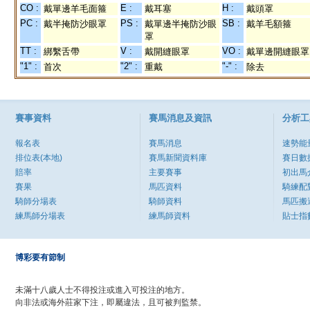
CO :
E :
H :
戴單邊羊毛面箍
戴耳塞
戴頭罩
PC :
PS :
SB :
戴半掩防沙眼罩
戴單邊半掩防沙眼
戴羊毛額箍
罩
TT :
V :
VO :
綁繫舌帶
戴開縫眼罩
戴單邊開縫眼罩
"1" :
"2" :
"-" :
首次
重戴
除去
賽事資料
賽馬消息及資訊
分析工
報名表
賽馬消息
速勢能
排位表(本地)
賽馬新聞資料庫
賽日數
賠率
主要賽事
初出馬
賽果
馬匹資料
騎練配
騎師分場表
騎師資料
馬匹搬
練馬師分場表
練馬師資料
貼士指
博彩要有節制
未滿十八歲人士不得投注或進入可投注的地方。
向非法或海外莊家下注，即屬違法，且可被判監禁。