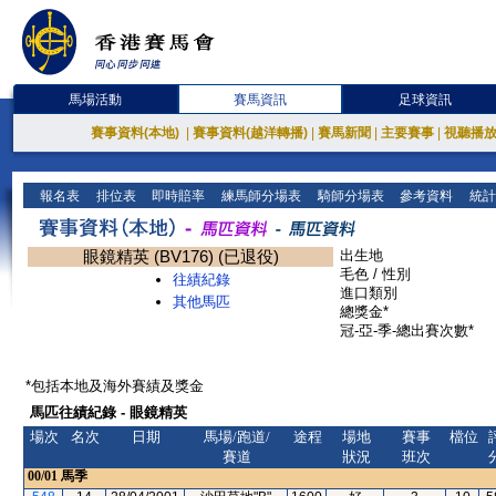
馬場活動
賽馬資訊
足球資訊
賽事資料(本地)
|
賽事資料(越洋轉播)
|
賽馬新聞
|
主要賽事
|
視聽播
報名表
排位表
即時賠率
練馬師分場表
騎師分場表
參考資料
統計
眼鏡精英 (BV176) (已退役)
出生地
毛色 / 性別
往績紀錄
進口類別
其他馬匹
總獎金*
冠-亞-季-總出賽次數*
*包括本地及海外賽績及獎金
馬匹往績紀錄 - 眼鏡精英
場次
名次
日期
馬場/跑道/
途程
場地
賽事
檔位
賽道
狀況
班次
00/01
馬季